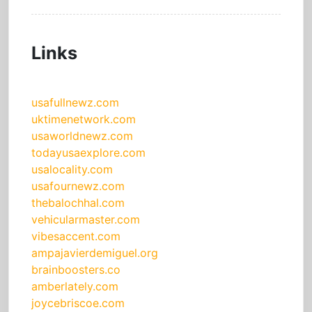
Links
usafullnewz.com
uktimenetwork.com
usaworldnewz.com
todayusaexplore.com
usalocality.com
usafournewz.com
thebalochhal.com
vehicularmaster.com
vibesaccent.com
ampajavierdemiguel.org
brainboosters.co
amberlately.com
joycebriscoe.com