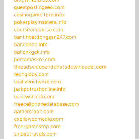
guestpostingseo.com
casinogambitpro.info
pokerplaymasters.info
courseoncourse.com
bantinbatdongsan247.com
bahednog.info
bahenxgek.info
pertamaskre.com
threadsvideoandphotodownloader.com
techgiddy.com
usalivenetwork.com
jackpotrushonline.info
ucnewshindi.com
freecellphonedatabase.com
gamersrope.com
exellewebmedia.com
free-gamestop.com
sinbadtravels.com