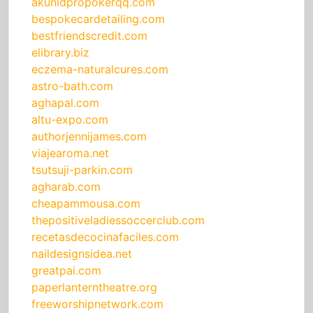
akunidpropokerqq.com
bespokecardetailing.com
bestfriendscredit.com
elibrary.biz
eczema-naturalcures.com
astro-bath.com
aghapal.com
altu-expo.com
authorjennijames.com
viajearoma.net
tsutsuji-parkin.com
agharab.com
cheapammousa.com
thepositiveladiessoccerclub.com
recetasdecocinafaciles.com
naildesignsidea.net
greatpai.com
paperlanterntheatre.org
freeworshipnetwork.com