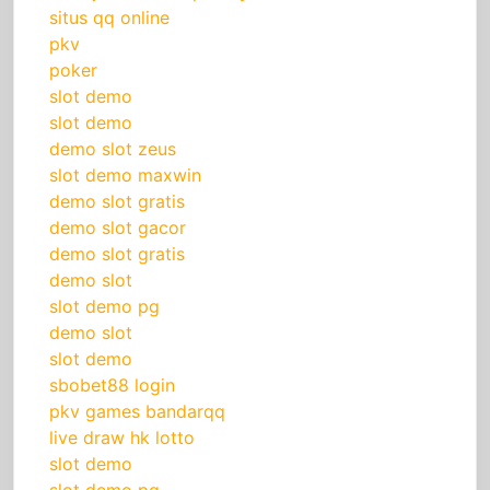
situs qq online
pkv
poker
slot demo
slot demo
demo slot zeus
slot demo maxwin
demo slot gratis
demo slot gacor
demo slot gratis
demo slot
slot demo pg
demo slot
slot demo
sbobet88 login
pkv games bandarqq
live draw hk lotto
slot demo