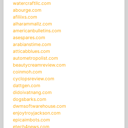
watercraftllc.com
abourge.com
afiliixs.com
alharammallz.com
americanbulletins.com
asespares.com
arabianstime.com
atticabblues.com
autometropolist.com
beautycreamreview.com
coinmoh.com
cyclopsreview.com
dattgen.com
didoivatnang.com
dogsbarks.com
dwmsoftwarehouse.com
enjoytroyjackson.com
epicaimbots.com
etech4news.com