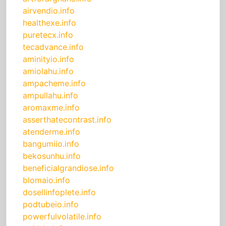
airvendio.info
healthexe.info
puretecx.info
tecadvance.info
aminityio.info
amiolahu.info
ampacheme.info
ampullahu.info
aromaxme.info
asserthatecontrast.info
atenderme.info
bangumiio.info
bekosunhu.info
beneficialgrandiose.info
blomaio.info
dosellinfoplete.info
podtubeio.info
powerfulvolatile.info