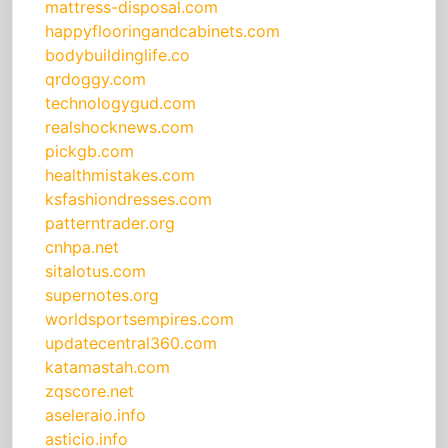
mattress-disposal.com
happyflooringandcabinets.com
bodybuildinglife.co
qrdoggy.com
technologygud.com
realshocknews.com
pickgb.com
healthmistakes.com
ksfashiondresses.com
patterntrader.org
cnhpa.net
sitalotus.com
supernotes.org
worldsportsempires.com
updatecentral360.com
katamastah.com
zqscore.net
aseleraio.info
asticio.info