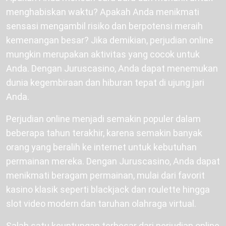
menghabiskan waktu? Apakah Anda menikmati
sensasi mengambil risiko dan berpotensi meraih
kemenangan besar? Jika demikian, perjudian online
mungkin merupakan aktivitas yang cocok untuk
Anda. Dengan Juruscasino, Anda dapat menemukan
dunia kegembiraan dan hiburan tepat di ujung jari
Anda.
Perjudian online menjadi semakin populer dalam
beberapa tahun terakhir, karena semakin banyak
orang yang beralih ke internet untuk kebutuhan
permainan mereka. Dengan Juruscasino, Anda dapat
menikmati beragam permainan, mulai dari favorit
kasino klasik seperti blackjack dan roulette hingga
slot video modern dan taruhan olahraga virtual.
Salah satu keuntungan terbesar dari perjudian online