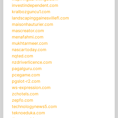
investindependent.com
kralbozguncu1.com
landscapinggainesvillefl.com
maisonhauturier.com
mascreator.com
menafahmi.com
mukhtarmeer.com
nascartoday.com
nqted.com
nzdriverlicence.com
pagalguru.com
pcegame.com
pgslot-r2.com
ws-expression.com
zchotels.com
zepfo.com
technologynews5.com
teknoeduka.com