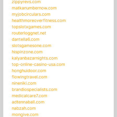
zippyrevs.com
matkanumbernow.com
myjobcirculars.com
healthmoreoverfitness.com
topslotxgames.com
routerloggnet.net
dantella6.com
slotsgamesone.com
hispinzone.com
kalyanbazarnights.com
top-online-casino-usa.com
honghuidoor.com
flowingtravel.com
nineniki.com
brandiospecialists.com
medicalcare7.com
adtennaball.com
nabzah.com
mongive.com