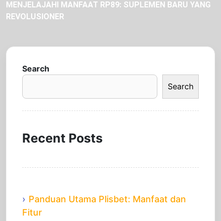
MENJELAJAHI MANFAAT RP89: SUPLEMEN BARU YANG
REVOLUSIONER
Search
Search
Recent Posts
Panduan Utama Plisbet: Manfaat dan
Fitur