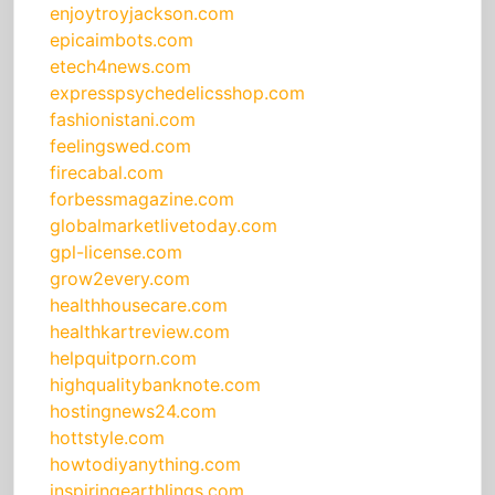
enjoytroyjackson.com
epicaimbots.com
etech4news.com
expresspsychedelicsshop.com
fashionistani.com
feelingswed.com
firecabal.com
forbessmagazine.com
globalmarketlivetoday.com
gpl-license.com
grow2every.com
healthhousecare.com
healthkartreview.com
helpquitporn.com
highqualitybanknote.com
hostingnews24.com
hottstyle.com
howtodiyanything.com
inspiringearthlings.com