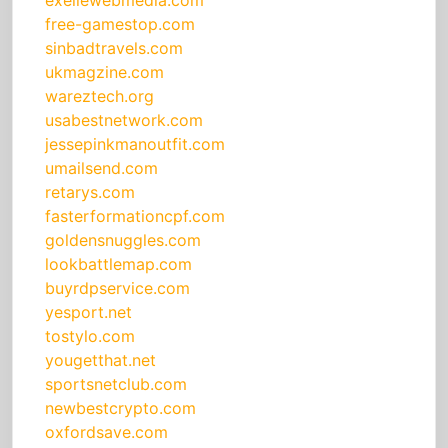
exellewebmedia.com
free-gamestop.com
sinbadtravels.com
ukmagzine.com
wareztech.org
usabestnetwork.com
jessepinkmanoutfit.com
umailsend.com
retarys.com
fasterformationcpf.com
goldensnuggles.com
lookbattlemap.com
buyrdpservice.com
yesport.net
tostylo.com
yougetthat.net
sportsnetclub.com
newbestcrypto.com
oxfordsave.com