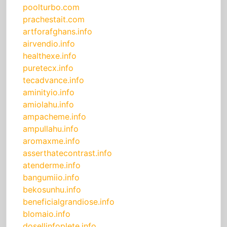
poolturbo.com
prachestait.com
artforafghans.info
airvendio.info
healthexe.info
puretecx.info
tecadvance.info
aminityio.info
amiolahu.info
ampacheme.info
ampullahu.info
aromaxme.info
asserthatecontrast.info
atenderme.info
bangumiio.info
bekosunhu.info
beneficialgrandiose.info
blomaio.info
dosellinfoplete.info