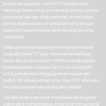
permainan yang adil. Sawit777 menggunakan
teknologi terkini untuk memastikan bahwa semua
permainan adil dan tidak memihak, memberikan
pemain kepercayaan diri untuk bersaing dengan
orang lain tanpa khawatir akan kecurangan atau
manipulasi.
Selain permainannya yang hebat dan permainan
yang adil, Sawit777 juga menawarkan berbagai
bonus dan promosi untuk memberi penghargaan
kepada pemain setianya. Dari bonus sambutan
untuk pemain baru hingga promosi reguler dan
hadiah VIP untuk pemain lama, Sawit777 tahu cara
membuat pemainnya senang dan terlibat.
Jadi jika Anda siap untuk menjelajahi dunia game
online yang mengasyikkan, Anda bisa mengunjungi