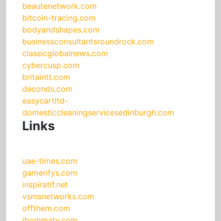
beautenetwork.com
bitcoin-tracing.com
bodyandshapes.com
businessconsultantsroundrock.com
classicglobalnews.com
cybercusp.com
britaintt.com
deconds.com
easycartltd-
domesticcleaningservicesedinburgh.com
Links
uae-times.com
gamerifys.com
inspiratif.net
vsmsnetworks.com
offthem.com
ibommatv.com