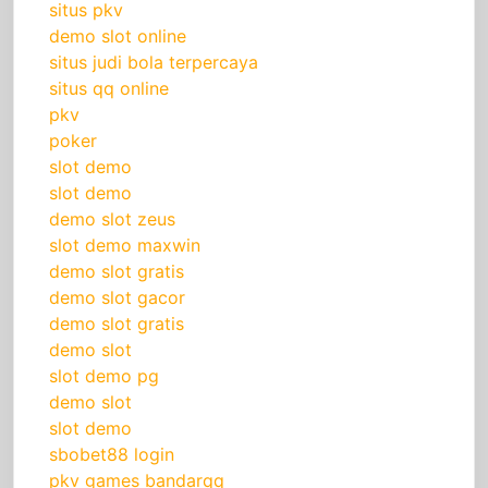
situs pkv
demo slot online
situs judi bola terpercaya
situs qq online
pkv
poker
slot demo
slot demo
demo slot zeus
slot demo maxwin
demo slot gratis
demo slot gacor
demo slot gratis
demo slot
slot demo pg
demo slot
slot demo
sbobet88 login
pkv games bandarqq