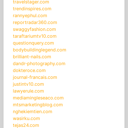
travelstager.com
trendinspires.com
rannyephul.com
reportradar360.com
swaggyfashion.com
taraftariumtv10.com
questionquery.com
bodybuildinglegend.com
brilliant-nails.com
dandr-photography.com
dokteroce.com
journal-francais.com
justintv10.com
lawyerule.com
mediamingleseaco.com
mtsmarketingblog.com
nghekiemtien.com
wasirku.com
tejas24.com