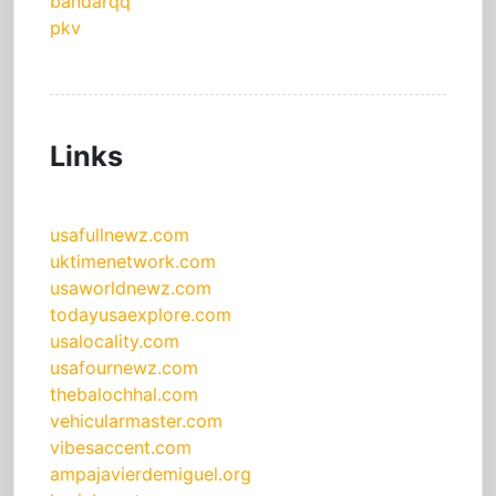
bandarqq
pkv
Links
usafullnewz.com
uktimenetwork.com
usaworldnewz.com
todayusaexplore.com
usalocality.com
usafournewz.com
thebalochhal.com
vehicularmaster.com
vibesaccent.com
ampajavierdemiguel.org