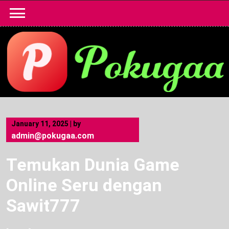
Skip
to
content
January 11, 2025
|
by
admin@pokugaa.com
Temukan Dunia Game
Online Seru dengan
Sawit777