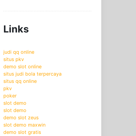
Links
judi qq online
situs pkv
demo slot online
situs judi bola terpercaya
situs qq online
pkv
poker
slot demo
slot demo
demo slot zeus
slot demo maxwin
demo slot gratis