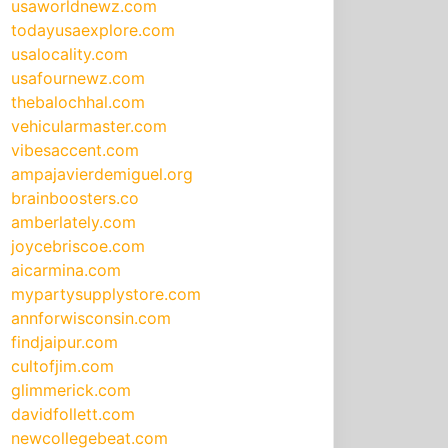
usaworldnewz.com
todayusaexplore.com
usalocality.com
usafournewz.com
thebalochhal.com
vehicularmaster.com
vibesaccent.com
ampajavierdemiguel.org
brainboosters.co
amberlately.com
joycebriscoe.com
aicarmina.com
mypartysupplystore.com
annforwisconsin.com
findjaipur.com
cultofjim.com
glimmerick.com
davidfollett.com
newcollegebeat.com