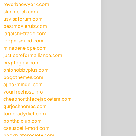
reverbnewyork.com
skinmerch.com
usvisaforum.com
bestmovierulz.com
jagalchi-trade.com
loopersound.com
minapenelope.com
justicereformalliance.com
cryptoglax.com
ohiohobbyplus.com
bogothemes.com
ajino-mingei.com
yourfreehost.info
cheapnorthfacejacketsm.com
gurjoshhomes.com
tombradydiet.com
bonthaiclub.com
casusbelli-mod.com
bookplatesociety.com