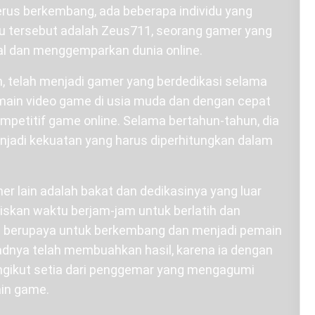
erus berkembang, ada beberapa individu yang
vidu tersebut adalah Zeus711, seorang gamer yang
 dan menggemparkan dunia online.
, telah menjadi gamer yang berdedikasi selama
ermain video game di usia muda dan dengan cepat
petitif game online. Selama bertahun-tahun, dia
jadi kekuatan yang harus diperhitungkan dalam
 lain adalah bakat dan dedikasinya yang luar
iskan waktu berjam-jam untuk berlatih dan
 berupaya untuk berkembang dan menjadi pemain
ekadnya telah membuahkan hasil, karena ia dengan
ngikut setia dari penggemar yang mengagumi
in game.