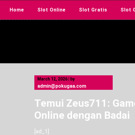
Skip
Home
Slot Online
Slot Gratis
Slot
to
content
March 12, 2026
|
by
admin@pokugaa.com
Temui Zeus711: Game
Online dengan Badai
[ad_1]