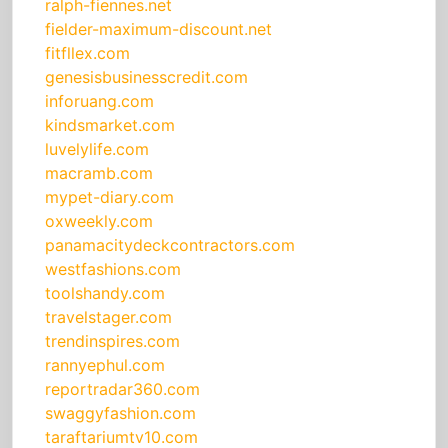
ralph-fiennes.net
fielder-maximum-discount.net
fitfllex.com
genesisbusinesscredit.com
inforuang.com
kindsmarket.com
luvelylife.com
macramb.com
mypet-diary.com
oxweekly.com
panamacitydeckcontractors.com
westfashions.com
toolshandy.com
travelstager.com
trendinspires.com
rannyephul.com
reportradar360.com
swaggyfashion.com
taraftariumtv10.com