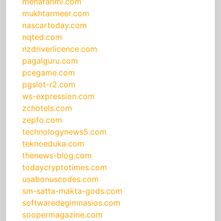
menafahmi.com
mukhtarmeer.com
nascartoday.com
nqted.com
nzdriverlicence.com
pagalguru.com
pcegame.com
pgslot-r2.com
ws-expression.com
zchotels.com
zepfo.com
technologynews5.com
teknoeduka.com
thenews-blog.com
todaycryptotimes.com
usabonuscodes.com
sm-satta-makta-gods.com
softwaredegimnasios.com
soopermagazine.com