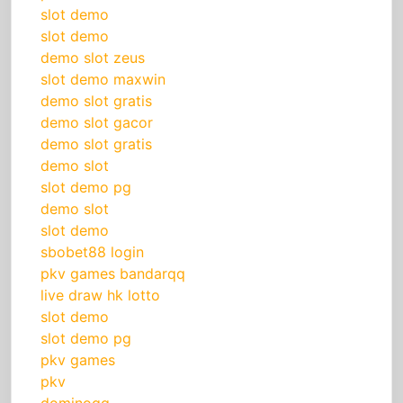
slot demo
slot demo
demo slot zeus
slot demo maxwin
demo slot gratis
demo slot gacor
demo slot gratis
demo slot
slot demo pg
demo slot
slot demo
sbobet88 login
pkv games bandarqq
live draw hk lotto
slot demo
slot demo pg
pkv games
pkv