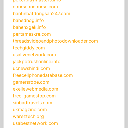
courseoncourse.com
bantinbatdongsan247.com
bahednog.info
bahenxgek.info
pertamaskre.com
threadsvideoandphotodownloader.com
techgiddy.com
usalivenetwork.com
jackpotrushonline.info
ucnewshindi.com
freecellphonedatabase.com
gamersrope.com
exellewebmedia.com
free-gamestop.com
sinbadtravels.com
ukmagzine.com
wareztech.org
usabestnetwork.com