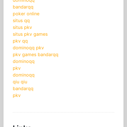
dominoqq
bandarqq
poker online
situs qq
situs pkv
situs pkv games
pkv qq
dominoqq pkv
pkv games bandarqq
dominoqq
pkv
dominoqq
qiu qiu
bandarqq
pkv