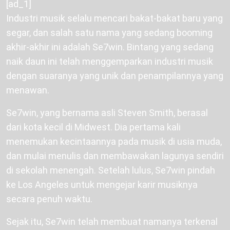
[ad_1]
Industri musik selalu mencari bakat-bakat baru yang
segar, dan salah satu nama yang sedang booming
akhir-akhir ini adalah Se7win. Bintang yang sedang
naik daun ini telah menggemparkan industri musik
dengan suaranya yang unik dan penampilannya yang
menawan.
Se7win, yang bernama asli Steven Smith, berasal
dari kota kecil di Midwest. Dia pertama kali
menemukan kecintaannya pada musik di usia muda,
dan mulai menulis dan membawakan lagunya sendiri
di sekolah menengah. Setelah lulus, Se7win pindah
ke Los Angeles untuk mengejar karir musiknya
secara penuh waktu.
Sejak itu, Se7win telah membuat namanya terkenal