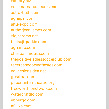
elibrary.biz
eczema-naturalcures.com
astro-bath.com
aghapal.com
altu-expo.com
authorjennijames.com
viajearoma.net
tsutsuji-parkin.com
agharab.com
cheapammousa.com
thepositiveladiessoccerclub.com
recetasdecocinafaciles.com
naildesignsidea.net
greatpai.com
paperlanterntheatre.org
freeworshipnetwork.com
watercraftllc.com
abourge.com
afiliixs.com