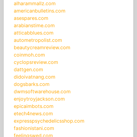
alharammallz.com
americanbulletins.com
asespares.com
arabianstime.com
atticabblues.com
autometropolist.com
beautycreamreview.com
coinmoh.com
cyclopsreview.com
dattgen.com
didoivatnang.com
dogsbarks.com
dwmsoftwarehouse.com
enjoytroyjackson.com
epicaimbots.com
etech4news.com
expresspsychedelicsshop.com
fashionistani.com
feelingswed.com