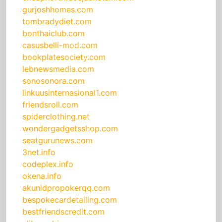
gurjoshhomes.com
tombradydiet.com
bonthaiclub.com
casusbelli-mod.com
bookplatesociety.com
lebnewsmedia.com
sonosonora.com
linkuusinternasional1.com
friendsroll.com
spiderclothing.net
wondergadgetsshop.com
seatgurunews.com
3net.info
codeplex.info
okena.info
akunidpropokerqq.com
bespokecardetailing.com
bestfriendscredit.com