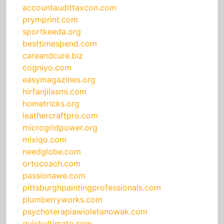
accountaudittaxcon.com
prymprint.com
sportkeeda.org
besttimespend.com
careandcure.biz
cogniyo.com
easymagazines.org
hirfanjilasmi.com
hometricks.org
leathercraftpro.com
microgridpower.org
mixiqo.com
needglobe.com
ortocoach.com
passionawe.com
pittsburghpaintingprofessionals.com
plumberryworks.com
psychoterapiawioletanowak.com
quickultimate.com