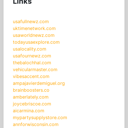
Links
usafullnewz.com
uktimenetwork.com
usaworldnewz.com
todayusaexplore.com
usalocality.com
usafournewz.com
thebalochhal.com
vehicularmaster.com
vibesaccent.com
ampajavierdemiguel.org
brainboosters.co
amberlately.com
joycebriscoe.com
aicarmina.com
mypartysupplystore.com
annforwisconsin.com