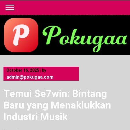
Skip
to
content
October 16, 2025
|
by
admin@pokugaa.com
Temui Se7win: Bintang
Baru yang Menaklukkan
Industri Musik