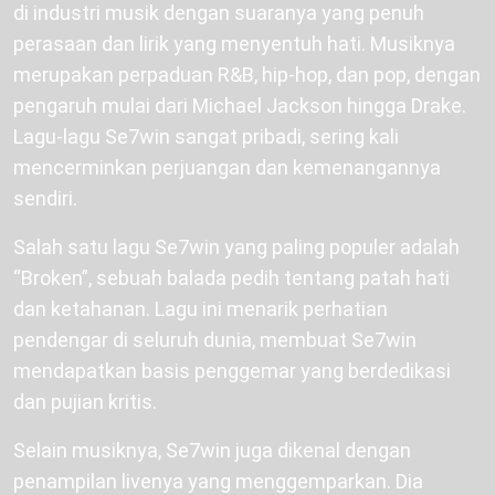
di industri musik dengan suaranya yang penuh
perasaan dan lirik yang menyentuh hati. Musiknya
merupakan perpaduan R&B, hip-hop, dan pop, dengan
pengaruh mulai dari Michael Jackson hingga Drake.
Lagu-lagu Se7win sangat pribadi, sering kali
mencerminkan perjuangan dan kemenangannya
sendiri.
Salah satu lagu Se7win yang paling populer adalah
“Broken”, sebuah balada pedih tentang patah hati
dan ketahanan. Lagu ini menarik perhatian
pendengar di seluruh dunia, membuat Se7win
mendapatkan basis penggemar yang berdedikasi
dan pujian kritis.
Selain musiknya, Se7win juga dikenal dengan
penampilan livenya yang menggemparkan. Dia