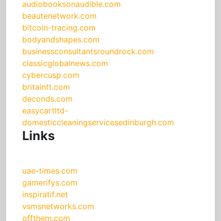
audiobooksonaudible.com
beautenetwork.com
bitcoin-tracing.com
bodyandshapes.com
businessconsultantsroundrock.com
classicglobalnews.com
cybercusp.com
britaintt.com
deconds.com
easycartltd-
domesticcleaningservicesedinburgh.com
Links
uae-times.com
gamerifys.com
inspiratif.net
vsmsnetworks.com
offthem.com