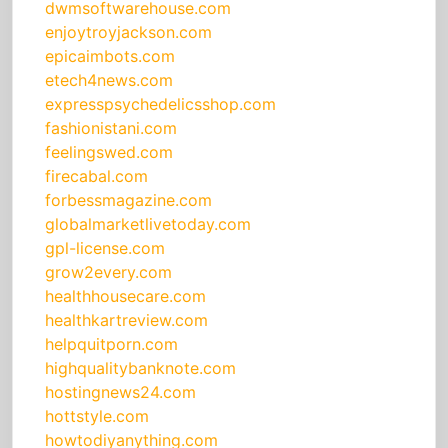
dwmsoftwarehouse.com
enjoytroyjackson.com
epicaimbots.com
etech4news.com
expresspsychedelicsshop.com
fashionistani.com
feelingswed.com
firecabal.com
forbessmagazine.com
globalmarketlivetoday.com
gpl-license.com
grow2every.com
healthhousecare.com
healthkartreview.com
helpquitporn.com
highqualitybanknote.com
hostingnews24.com
hottstyle.com
howtodiyanything.com