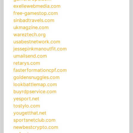
exellewebmedia.com
free-gamestop.com
sinbadtravels.com
ukmagzine.com
wareztech.org
usabestnetwork.com
jessepinkmanoutfit.com
umailsend.com
retarys.com
fasterformationcpf.com
goldensnuggles.com
lookbattlemap.com
buyrdpservice.com
yesport.net
tostylo.com
yougetthat.net
sportsnetclub.com
newbestcrypto.com