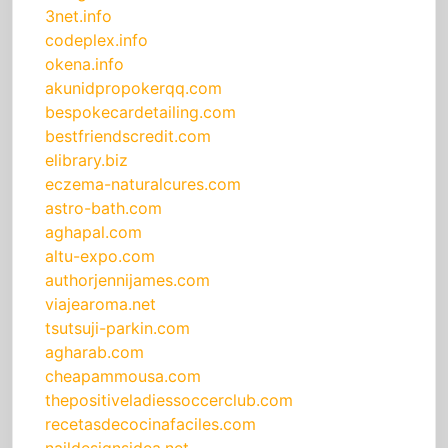
3net.info
codeplex.info
okena.info
akunidpropokerqq.com
bespokecardetailing.com
bestfriendscredit.com
elibrary.biz
eczema-naturalcures.com
astro-bath.com
aghapal.com
altu-expo.com
authorjennijames.com
viajearoma.net
tsutsuji-parkin.com
agharab.com
cheapammousa.com
thepositiveladiessoccerclub.com
recetasdecocinafaciles.com