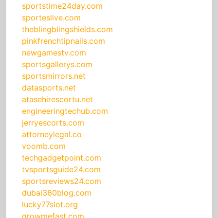
sportstime24day.com
sporteslive.com
theblingblingshields.com
pinkfrenchtipnails.com
newgamestv.com
sportsgallerys.com
sportsmirrors.net
datasports.net
atasehirescortu.net
engineeringtechub.com
jerryescorts.com
attorneylegal.co
voomb.com
techgadgetpoint.com
tvsportsguide24.com
sportsreviews24.com
dubai360blog.com
lucky77slot.org
growmefast.com