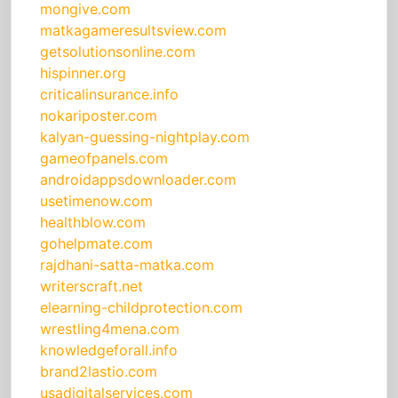
mongive.com
matkagameresultsview.com
getsolutionsonline.com
hispinner.org
criticalinsurance.info
nokariposter.com
kalyan-guessing-nightplay.com
gameofpanels.com
androidappsdownloader.com
usetimenow.com
healthblow.com
gohelpmate.com
rajdhani-satta-matka.com
writerscraft.net
elearning-childprotection.com
wrestling4mena.com
knowledgeforall.info
brand2lastio.com
usadigitalservices.com