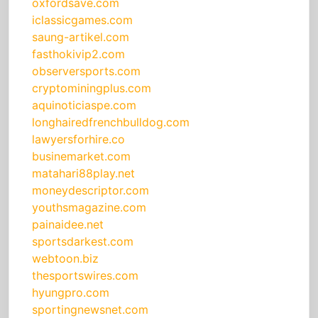
oxfordsave.com
iclassicgames.com
saung-artikel.com
fasthokivip2.com
observersports.com
cryptominingplus.com
aquinoticiaspe.com
longhairedfrenchbulldog.com
lawyersforhire.co
businemarket.com
matahari88play.net
moneydescriptor.com
youthsmagazine.com
painaidee.net
sportsdarkest.com
webtoon.biz
thesportswires.com
hyungpro.com
sportingnewsnet.com