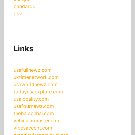
bandarqq
pkv
Links
usafullnewz.com
uktimenetwork.com
usaworldnewz.com
todayusaexplore.com
usalocality.com
usafournewz.com
thebalochhal.com
vehicularmaster.com
vibesaccent.com