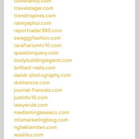
toolshandy.com
travelstager.com
trendinspires.com
rannyephul.com
reportradar360.com
swaggyfashion.com
taraftariumtv10.com
questionquery.com
bodybuildinglegend.com
brilliant-nails.com
dandr-photography.com
dokteroce.com
journal-francais.com
justintv10.com
lawyerule.com
mediamingleseaco.com
mtsmarketingblog.com
nghekiemtien.com
wasirku.com