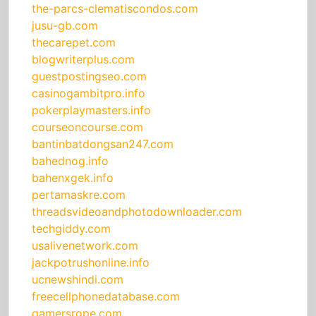
the-parcs-clematiscondos.com
jusu-gb.com
thecarepet.com
blogwriterplus.com
guestpostingseo.com
casinogambitpro.info
pokerplaymasters.info
courseoncourse.com
bantinbatdongsan247.com
bahednog.info
bahenxgek.info
pertamaskre.com
threadsvideoandphotodownloader.com
techgiddy.com
usalivenetwork.com
jackpotrushonline.info
ucnewshindi.com
freecellphonedatabase.com
gamersrope.com