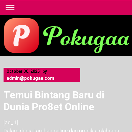
Skip
to
content
October 30, 2025
|
by
admin@pokugaa.com
Temui Bintang Baru di
Dunia Pro8et Online
[ad_1]
Dalam dunia taruhan online dan prediksi olahraga