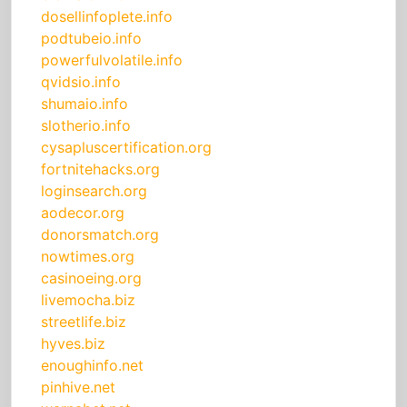
dosellinfoplete.info
podtubeio.info
powerfulvolatile.info
qvidsio.info
shumaio.info
slotherio.info
cysapluscertification.org
fortnitehacks.org
loginsearch.org
aodecor.org
donorsmatch.org
nowtimes.org
casinoeing.org
livemocha.biz
streetlife.biz
hyves.biz
enoughinfo.net
pinhive.net