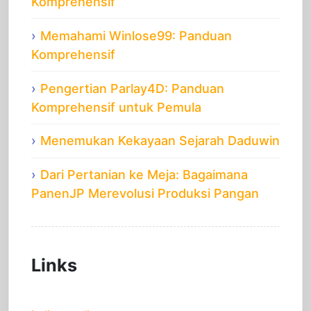
Komprehensif
Memahami Winlose99: Panduan
Komprehensif
Pengertian Parlay4D: Panduan
Komprehensif untuk Pemula
Menemukan Kekayaan Sejarah Daduwin
Dari Pertanian ke Meja: Bagaimana
PanenJP Merevolusi Produksi Pangan
Links