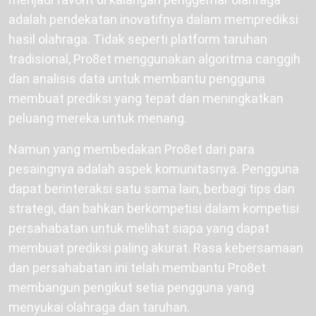
adalah pendekatan inovatifnya dalam memprediksi
hasil olahraga. Tidak seperti platform taruhan
tradisional, Pro8et menggunakan algoritma canggih
dan analisis data untuk membantu pengguna
membuat prediksi yang tepat dan meningkatkan
peluang mereka untuk menang.
Namun yang membedakan Pro8et dari para
pesaingnya adalah aspek komunitasnya. Pengguna
dapat berinteraksi satu sama lain, berbagi tips dan
strategi, dan bahkan berkompetisi dalam kompetisi
persahabatan untuk melihat siapa yang dapat
membuat prediksi paling akurat. Rasa kebersamaan
dan persahabatan ini telah membantu Pro8et
membangun pengikut setia pengguna yang
menyukai olahraga dan taruhan.