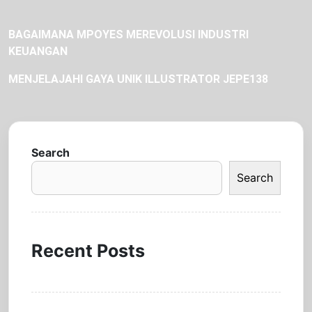
BAGAIMANA MPOYES MEREVOLUSI INDUSTRI
KEUANGAN
MENJELAJAHI GAYA UNIK ILLUSTRATOR JEPE138
Search
Search
Recent Posts