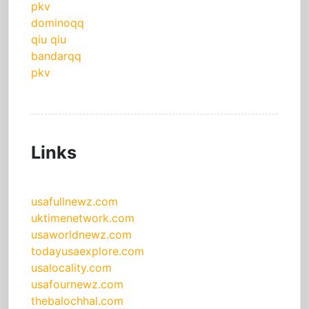
pkv
dominoqq
qiu qiu
bandarqq
pkv
Links
usafullnewz.com
uktimenetwork.com
usaworldnewz.com
todayusaexplore.com
usalocality.com
usafournewz.com
thebalochhal.com