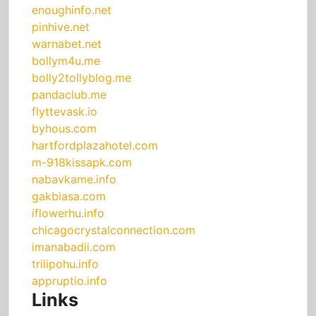
enoughinfo.net
pinhive.net
warnabet.net
bollym4u.me
bolly2tollyblog.me
pandaclub.me
flyttevask.io
byhous.com
hartfordplazahotel.com
m-918kissapk.com
nabavkame.info
gakbiasa.com
iflowerhu.info
chicagocrystalconnection.com
imanabadii.com
trilipohu.info
appruptio.info
Links