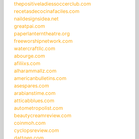
thepositiveladiessoccerclub.com
recetasdecocinafaciles.com
naildesignsidea.net
greatpai.com
paperlanterntheatre.org
freeworshipnetwork.com
watercraftllc.com
abourge.com
afiliixs.com
alharammallz.com
americanbulletins.com
asespares.com
arabianstime.com
atticabblues.com
autometropolist.com
beautycreamreview.com
coinmoh.com
cyclopsreview.com
dattgen.com