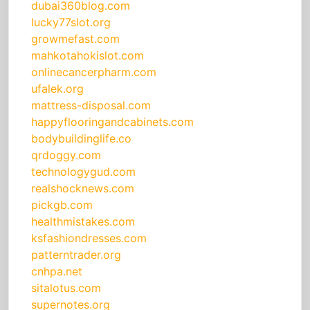
dubai360blog.com
lucky77slot.org
growmefast.com
mahkotahokislot.com
onlinecancerpharm.com
ufalek.org
mattress-disposal.com
happyflooringandcabinets.com
bodybuildinglife.co
qrdoggy.com
technologygud.com
realshocknews.com
pickgb.com
healthmistakes.com
ksfashiondresses.com
patterntrader.org
cnhpa.net
sitalotus.com
supernotes.org