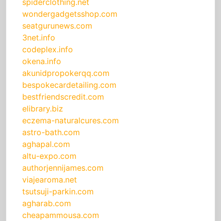
spiderclothing.net
wondergadgetsshop.com
seatgurunews.com
3net.info
codeplex.info
okena.info
akunidpropokerqq.com
bespokecardetailing.com
bestfriendscredit.com
elibrary.biz
eczema-naturalcures.com
astro-bath.com
aghapal.com
altu-expo.com
authorjennijames.com
viajearoma.net
tsutsuji-parkin.com
agharab.com
cheapammousa.com