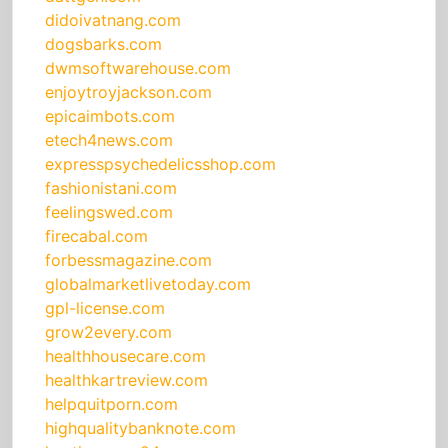
didoivatnang.com
dogsbarks.com
dwmsoftwarehouse.com
enjoytroyjackson.com
epicaimbots.com
etech4news.com
expresspsychedelicsshop.com
fashionistani.com
feelingswed.com
firecabal.com
forbessmagazine.com
globalmarketlivetoday.com
gpl-license.com
grow2every.com
healthhousecare.com
healthkartreview.com
helpquitporn.com
highqualitybanknote.com