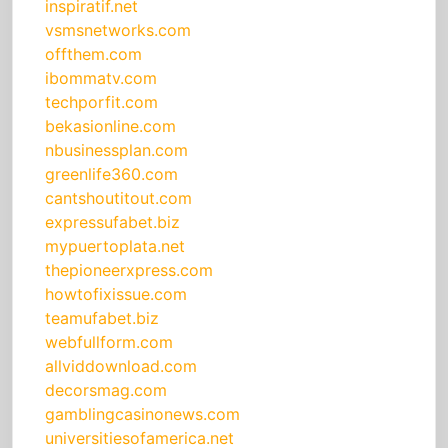
inspiratif.net
vsmsnetworks.com
offthem.com
ibommatv.com
techporfit.com
bekasionline.com
nbusinessplan.com
greenlife360.com
cantshoutitout.com
expressufabet.biz
mypuertoplata.net
thepioneerxpress.com
howtofixissue.com
teamufabet.biz
webfullform.com
allviddownload.com
decorsmag.com
gamblingcasinonews.com
universitiesofamerica.net