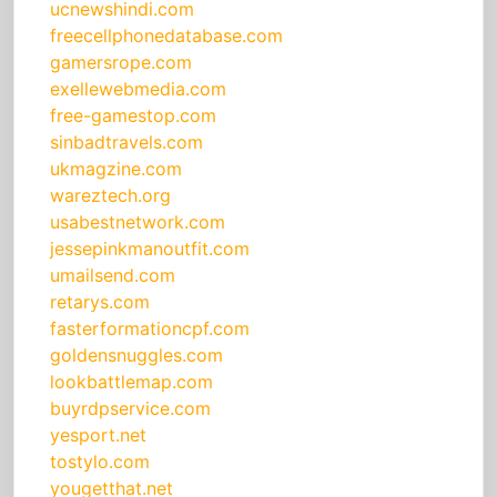
ucnewshindi.com
freecellphonedatabase.com
gamersrope.com
exellewebmedia.com
free-gamestop.com
sinbadtravels.com
ukmagzine.com
wareztech.org
usabestnetwork.com
jessepinkmanoutfit.com
umailsend.com
retarys.com
fasterformationcpf.com
goldensnuggles.com
lookbattlemap.com
buyrdpservice.com
yesport.net
tostylo.com
yougetthat.net