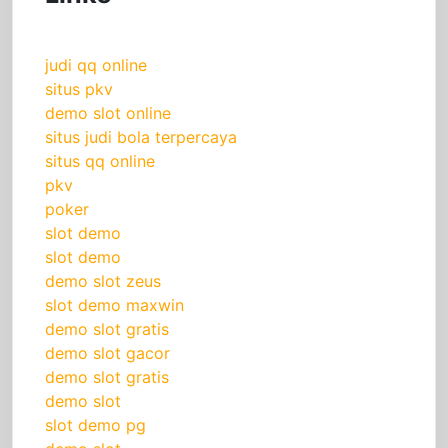
judi qq online
situs pkv
demo slot online
situs judi bola terpercaya
situs qq online
pkv
poker
slot demo
slot demo
demo slot zeus
slot demo maxwin
demo slot gratis
demo slot gacor
demo slot gratis
demo slot
slot demo pg