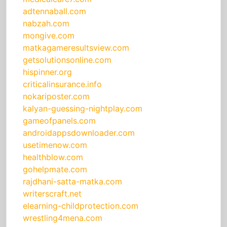
adtennaball.com
nabzah.com
mongive.com
matkagameresultsview.com
getsolutionsonline.com
hispinner.org
criticalinsurance.info
nokariposter.com
kalyan-guessing-nightplay.com
gameofpanels.com
androidappsdownloader.com
usetimenow.com
healthblow.com
gohelpmate.com
rajdhani-satta-matka.com
writerscraft.net
elearning-childprotection.com
wrestling4mena.com