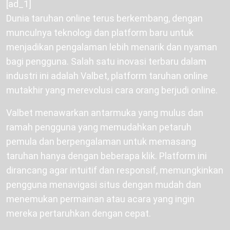
[ad_1]
Dunia taruhan online terus berkembang, dengan
munculnya teknologi dan platform baru untuk
menjadikan pengalaman lebih menarik dan nyaman
bagi pengguna. Salah satu inovasi terbaru dalam
industri ini adalah Valbet, platform taruhan online
mutakhir yang merevolusi cara orang berjudi online.
Valbet menawarkan antarmuka yang mulus dan
ramah pengguna yang memudahkan petaruh
pemula dan berpengalaman untuk memasang
taruhan hanya dengan beberapa klik. Platform ini
dirancang agar intuitif dan responsif, memungkinkan
pengguna menavigasi situs dengan mudah dan
menemukan permainan atau acara yang ingin
mereka pertaruhkan dengan cepat.