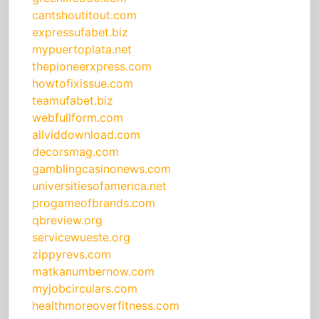
cantshoutitout.com
expressufabet.biz
mypuertoplata.net
thepioneerxpress.com
howtofixissue.com
teamufabet.biz
webfullform.com
allviddownload.com
decorsmag.com
gamblingcasinonews.com
universitiesofamerica.net
progameofbrands.com
qbreview.org
servicewueste.org
zippyrevs.com
matkanumbernow.com
myjobcirculars.com
healthmoreoverfitness.com