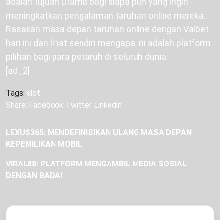
adalah tujuan utama bagi siapa pun yang ingin
meningkatkan pengalaman taruhan online mereka.
Rasakan masa depan taruhan online dengan Valbet
hari ini dan lihat sendiri mengapa ini adalah platform
pilihan bagi para petaruh di seluruh dunia.
[ad_2]
Tags:
slot
Share:
Facebook
Twitter
Linkedin
LEXUS365: MENDEFINISIKAN ULANG MASA DEPAN
KEPEMILIKAN MOBIL
VIRAL88: PLATFORM MENGAMBIL MEDIA SOSIAL
DENGAN BADAI