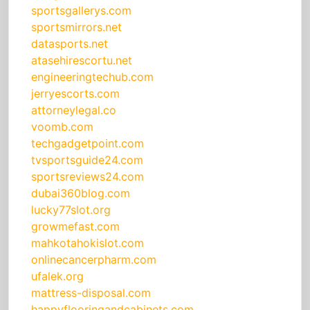
sportsgallerys.com
sportsmirrors.net
datasports.net
atasehirescortu.net
engineeringtechub.com
jerryescorts.com
attorneylegal.co
voomb.com
techgadgetpoint.com
tvsportsguide24.com
sportsreviews24.com
dubai360blog.com
lucky77slot.org
growmefast.com
mahkotahokislot.com
onlinecancerpharm.com
ufalek.org
mattress-disposal.com
happyflooringandcabinets.com