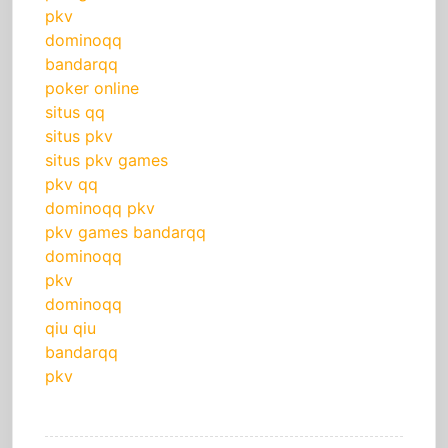
pkv
dominoqq
bandarqq
poker online
situs qq
situs pkv
situs pkv games
pkv qq
dominoqq pkv
pkv games bandarqq
dominoqq
pkv
dominoqq
qiu qiu
bandarqq
pkv