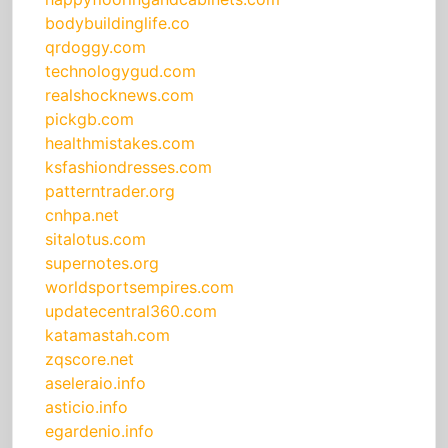
bodybuildinglife.co
qrdoggy.com
technologygud.com
realshocknews.com
pickgb.com
healthmistakes.com
ksfashiondresses.com
patterntrader.org
cnhpa.net
sitalotus.com
supernotes.org
worldsportsempires.com
updatecentral360.com
katamastah.com
zqscore.net
aseleraio.info
asticio.info
egardenio.info