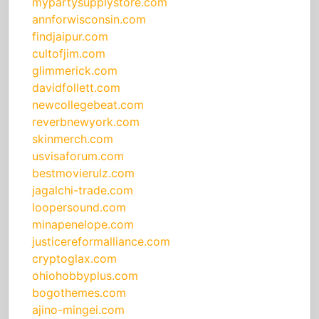
mypartysupplystore.com
annforwisconsin.com
findjaipur.com
cultofjim.com
glimmerick.com
davidfollett.com
newcollegebeat.com
reverbnewyork.com
skinmerch.com
usvisaforum.com
bestmovierulz.com
jagalchi-trade.com
loopersound.com
minapenelope.com
justicereformalliance.com
cryptoglax.com
ohiohobbyplus.com
bogothemes.com
ajino-mingei.com