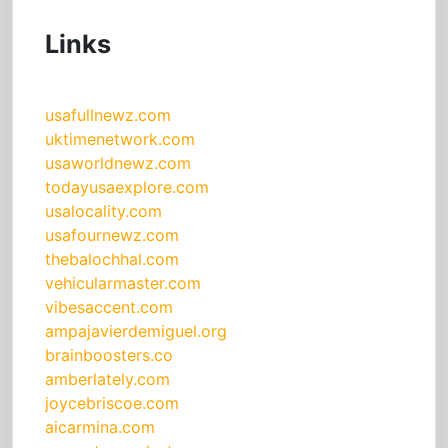
Links
usafullnewz.com
uktimenetwork.com
usaworldnewz.com
todayusaexplore.com
usalocality.com
usafournewz.com
thebalochhal.com
vehicularmaster.com
vibesaccent.com
ampajavierdemiguel.org
brainboosters.co
amberlately.com
joycebriscoe.com
aicarmina.com