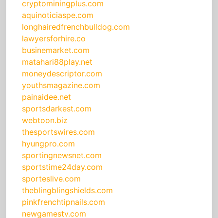
cryptominingplus.com
aquinoticiaspe.com
longhairedfrenchbulldog.com
lawyersforhire.co
businemarket.com
matahari88play.net
moneydescriptor.com
youthsmagazine.com
painaidee.net
sportsdarkest.com
webtoon.biz
thesportswires.com
hyungpro.com
sportingnewsnet.com
sportstime24day.com
sporteslive.com
theblingblingshields.com
pinkfrenchtipnails.com
newgamestv.com