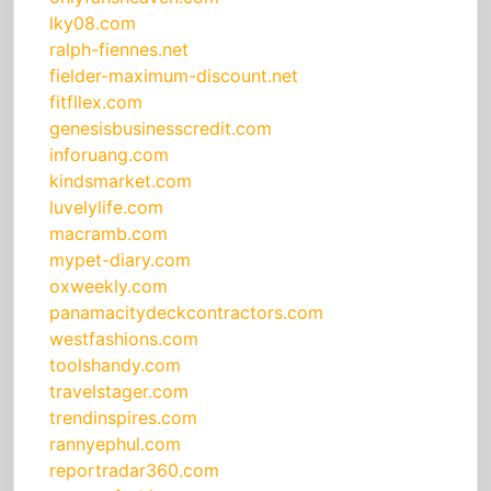
lky08.com
ralph-fiennes.net
fielder-maximum-discount.net
fitfllex.com
genesisbusinesscredit.com
inforuang.com
kindsmarket.com
luvelylife.com
macramb.com
mypet-diary.com
oxweekly.com
panamacitydeckcontractors.com
westfashions.com
toolshandy.com
travelstager.com
trendinspires.com
rannyephul.com
reportradar360.com