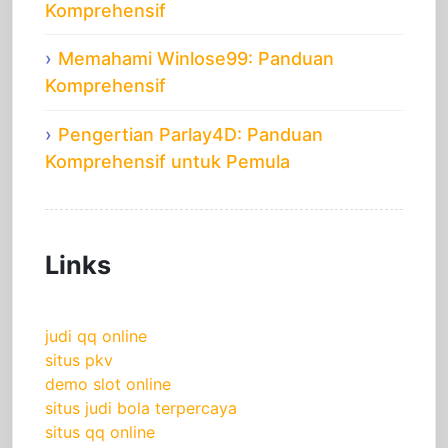
Komprehensif
Memahami Winlose99: Panduan
Komprehensif
Pengertian Parlay4D: Panduan
Komprehensif untuk Pemula
Links
judi qq online
situs pkv
demo slot online
situs judi bola terpercaya
situs qq online