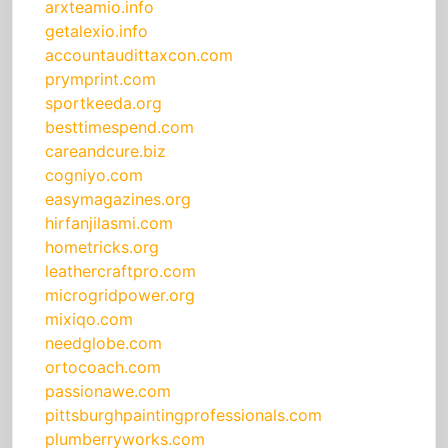
arxteamio.info
getalexio.info
accountaudittaxcon.com
prymprint.com
sportkeeda.org
besttimespend.com
careandcure.biz
cogniyo.com
easymagazines.org
hirfanjilasmi.com
hometricks.org
leathercraftpro.com
microgridpower.org
mixiqo.com
needglobe.com
ortocoach.com
passionawe.com
pittsburghpaintingprofessionals.com
plumberryworks.com