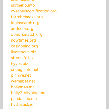
slotherio.info
cysapluscertification.org
fortnitehacks.org
loginsearch.org
aodecor.org
donorsmatch.org
nowtimes.org
casinoeing.org
livemocha.biz
streetlife.biz
hyves.biz
enoughinfo.net
pinhive.net
warnabet.net
bollym4u.me
bolly2tollyblog.me
pandaclub.me
flyttevask.io