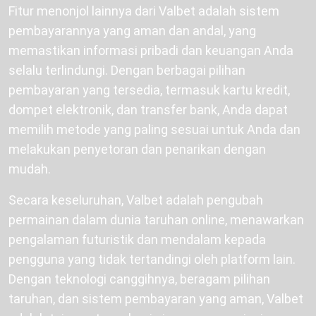
Fitur menonjol lainnya dari Valbet adalah sistem
pembayarannya yang aman dan andal, yang
memastikan informasi pribadi dan keuangan Anda
selalu terlindungi. Dengan berbagai pilihan
pembayaran yang tersedia, termasuk kartu kredit,
dompet elektronik, dan transfer bank, Anda dapat
memilih metode yang paling sesuai untuk Anda dan
melakukan penyetoran dan penarikan dengan
mudah.
Secara keseluruhan, Valbet adalah pengubah
permainan dalam dunia taruhan online, menawarkan
pengalaman futuristik dan mendalam kepada
pengguna yang tidak tertandingi oleh platform lain.
Dengan teknologi canggihnya, beragam pilihan
taruhan, dan sistem pembayaran yang aman, Valbet