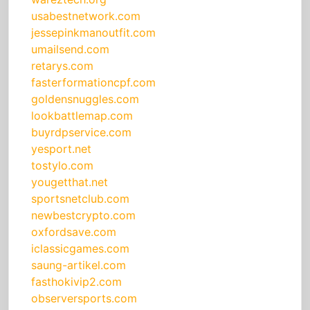
usabestnetwork.com
jessepinkmanoutfit.com
umailsend.com
retarys.com
fasterformationcpf.com
goldensnuggles.com
lookbattlemap.com
buyrdpservice.com
yesport.net
tostylo.com
yougetthat.net
sportsnetclub.com
newbestcrypto.com
oxfordsave.com
iclassicgames.com
saung-artikel.com
fasthokivip2.com
observersports.com