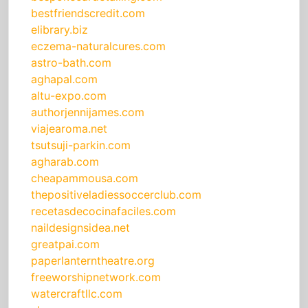
bestfriendscredit.com
elibrary.biz
eczema-naturalcures.com
astro-bath.com
aghapal.com
altu-expo.com
authorjennijames.com
viajearoma.net
tsutsuji-parkin.com
agharab.com
cheapammousa.com
thepositiveladiessoccerclub.com
recetasdecocinafaciles.com
naildesignsidea.net
greatpai.com
paperlanterntheatre.org
freeworshipnetwork.com
watercraftllc.com