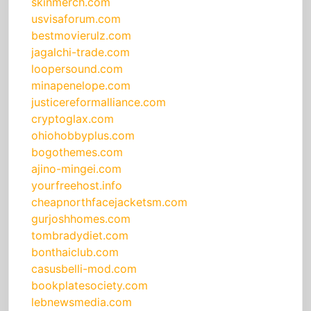
skinmerch.com
usvisaforum.com
bestmovierulz.com
jagalchi-trade.com
loopersound.com
minapenelope.com
justicereformalliance.com
cryptoglax.com
ohiohobbyplus.com
bogothemes.com
ajino-mingei.com
yourfreehost.info
cheapnorthfacejacketsm.com
gurjoshhomes.com
tombradydiet.com
bonthaiclub.com
casusbelli-mod.com
bookplatesociety.com
lebnewsmedia.com