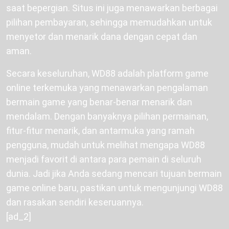
saat bepergian. Situs ini juga menawarkan berbagai
pilihan pembayaran, sehingga memudahkan untuk
menyetor dan menarik dana dengan cepat dan
aman.
Secara keseluruhan, WD88 adalah platform game
online terkemuka yang menawarkan pengalaman
bermain game yang benar-benar menarik dan
mendalam. Dengan banyaknya pilihan permainan,
fitur-fitur menarik, dan antarmuka yang ramah
pengguna, mudah untuk melihat mengapa WD88
menjadi favorit di antara para pemain di seluruh
dunia. Jadi jika Anda sedang mencari tujuan bermain
game online baru, pastikan untuk mengunjungi WD88
dan rasakan sendiri keseruannya.
[ad_2]