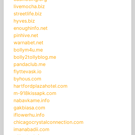
livemocha.biz
streetlife.biz
hyves.biz
enoughinfo.net
pinhive.net
warnabet.net
bollym4u.me
bolly2tollyblog.me
pandaclub.me
flyttevask.io
byhous.com
hartfordplazahotel.com
m-918kissapk.com
nabavkame.info
gakbiasa.com
iflowerhu.info
chicagocrystalconnection.com
imanabadii.com