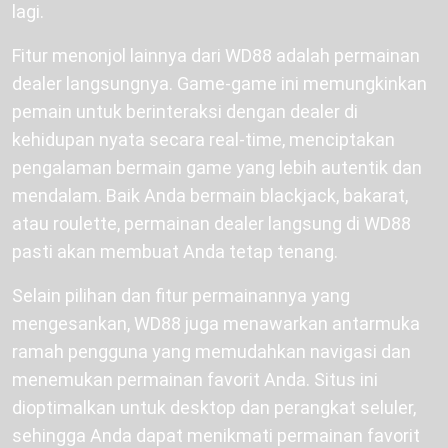
lagi.
Fitur menonjol lainnya dari WD88 adalah permainan
dealer langsungnya. Game-game ini memungkinkan
pemain untuk berinteraksi dengan dealer di
kehidupan nyata secara real-time, menciptakan
pengalaman bermain game yang lebih autentik dan
mendalam. Baik Anda bermain blackjack, bakarat,
atau roulette, permainan dealer langsung di WD88
pasti akan membuat Anda tetap tenang.
Selain pilihan dan fitur permainannya yang
mengesankan, WD88 juga menawarkan antarmuka
ramah pengguna yang memudahkan navigasi dan
menemukan permainan favorit Anda. Situs ini
dioptimalkan untuk desktop dan perangkat seluler,
sehingga Anda dapat menikmati permainan favorit