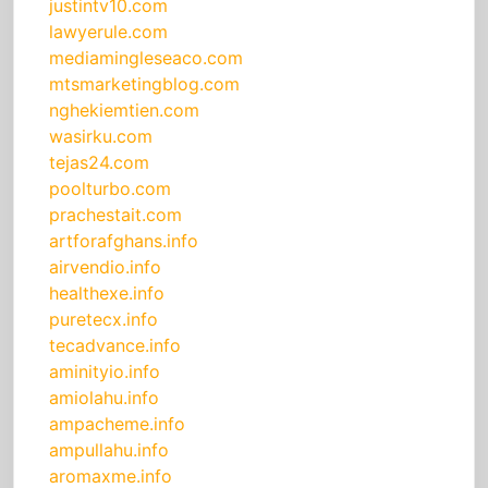
justintv10.com
lawyerule.com
mediamingleseaco.com
mtsmarketingblog.com
nghekiemtien.com
wasirku.com
tejas24.com
poolturbo.com
prachestait.com
artforafghans.info
airvendio.info
healthexe.info
puretecx.info
tecadvance.info
aminityio.info
amiolahu.info
ampacheme.info
ampullahu.info
aromaxme.info