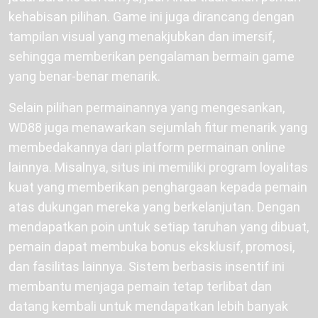
kehabisan pilihan. Game ini juga dirancang dengan
tampilan visual yang menakjubkan dan imersif,
sehingga memberikan pengalaman bermain game
yang benar-benar menarik.
Selain pilihan permainannya yang mengesankan,
WD88 juga menawarkan sejumlah fitur menarik yang
membedakannya dari platform permainan online
lainnya. Misalnya, situs ini memiliki program loyalitas
kuat yang memberikan penghargaan kepada pemain
atas dukungan mereka yang berkelanjutan. Dengan
mendapatkan poin untuk setiap taruhan yang dibuat,
pemain dapat membuka bonus eksklusif, promosi,
dan fasilitas lainnya. Sistem berbasis insentif ini
membantu menjaga pemain tetap terlibat dan
datang kembali untuk mendapatkan lebih banyak