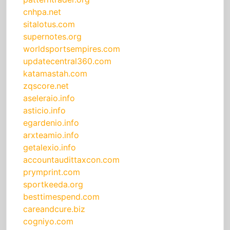
cnhpa.net
sitalotus.com
supernotes.org
worldsportsempires.com
updatecentral360.com
katamastah.com
zqscore.net
aseleraio.info
asticio.info
egardenio.info
arxteamio.info
getalexio.info
accountaudittaxcon.com
prymprint.com
sportkeeda.org
besttimespend.com
careandcure.biz
cogniyo.com