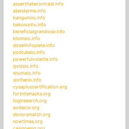
asserthatecontrast.info
atenderme.info
bangumiio.info
bekosunhu.info
beneficialgrandiose.info
blomaio.info
dosellinfoplete.info
podtubeio.info
powerfulvolatile.info
qvidsio.info
shumaio.info
slotherio.info
cysapluscertification.org
fortnitehacks.org
loginsearch.org
aodecor.org
donorsmatch.org
nowtimes.org
casinoeing.org