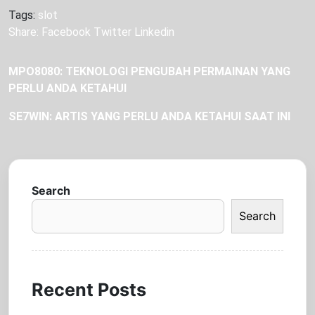
Tags:
slot
Share:
Facebook
Twitter
Linkedin
MPO8080: TEKNOLOGI PENGUBAH PERMAINAN YANG
PERLU ANDA KETAHUI
SE7WIN: ARTIS YANG PERLU ANDA KETAHUI SAAT INI
Search
Search
Recent Posts