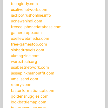
techgiddy.com
usalivenetwork.com
jackpotrushonline.info
ucnewshindi.com
freecellphonedatabase.com
gamersrope.com
exellewebmedia.com
free-gamestop.com
sinbadtravels.com
ukmagzine.com
wareztech.org
usabestnetwork.com
jessepinkmanoutfit.com
umailsend.com
retarys.com
fasterformationcpf.com
goldensnuggles.com
lookbattlemap.com
buyrdpservice.com