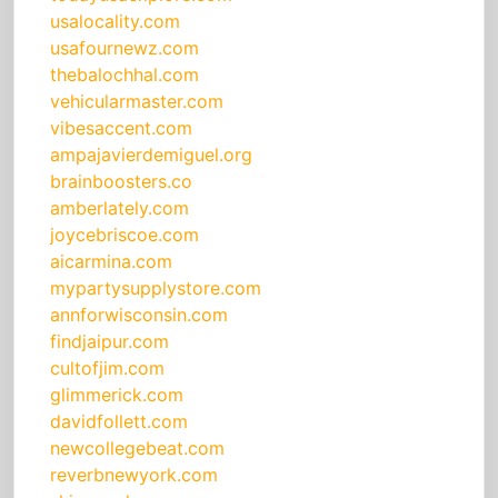
usalocality.com
usafournewz.com
thebalochhal.com
vehicularmaster.com
vibesaccent.com
ampajavierdemiguel.org
brainboosters.co
amberlately.com
joycebriscoe.com
aicarmina.com
mypartysupplystore.com
annforwisconsin.com
findjaipur.com
cultofjim.com
glimmerick.com
davidfollett.com
newcollegebeat.com
reverbnewyork.com