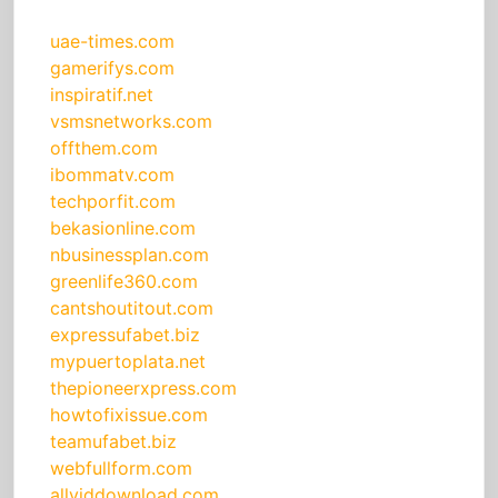
uae-times.com
gamerifys.com
inspiratif.net
vsmsnetworks.com
offthem.com
ibommatv.com
techporfit.com
bekasionline.com
nbusinessplan.com
greenlife360.com
cantshoutitout.com
expressufabet.biz
mypuertoplata.net
thepioneerxpress.com
howtofixissue.com
teamufabet.biz
webfullform.com
allviddownload.com