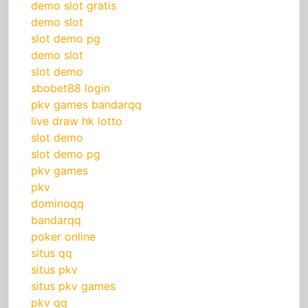
demo slot gratis
demo slot
slot demo pg
demo slot
slot demo
sbobet88 login
pkv games bandarqq
live draw hk lotto
slot demo
slot demo pg
pkv games
pkv
dominoqq
bandarqq
poker online
situs qq
situs pkv
situs pkv games
pkv qq