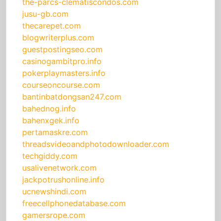
the-parcs-clematiscondos.com
jusu-gb.com
thecarepet.com
blogwriterplus.com
guestpostingseo.com
casinogambitpro.info
pokerplaymasters.info
courseoncourse.com
bantinbatdongsan247.com
bahednog.info
bahenxgek.info
pertamaskre.com
threadsvideoandphotodownloader.com
techgiddy.com
usalivenetwork.com
jackpotrushonline.info
ucnewshindi.com
freecellphonedatabase.com
gamersrope.com