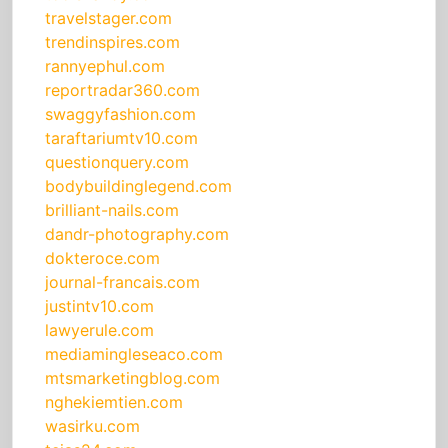
travelstager.com
trendinspires.com
rannyephul.com
reportradar360.com
swaggyfashion.com
taraftariumtv10.com
questionquery.com
bodybuildinglegend.com
brilliant-nails.com
dandr-photography.com
dokteroce.com
journal-francais.com
justintv10.com
lawyerule.com
mediamingleseaco.com
mtsmarketingblog.com
nghekiemtien.com
wasirku.com