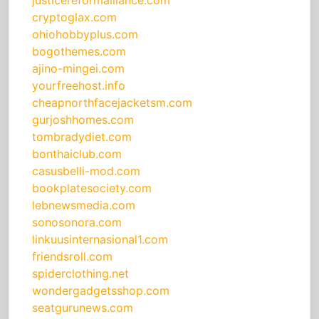
justicereformalliance.com
cryptoglax.com
ohiohobbyplus.com
bogothemes.com
ajino-mingei.com
yourfreehost.info
cheapnorthfacejacketsm.com
gurjoshhomes.com
tombradydiet.com
bonthaiclub.com
casusbelli-mod.com
bookplatesociety.com
lebnewsmedia.com
sonosonora.com
linkuusinternasional1.com
friendsroll.com
spiderclothing.net
wondergadgetsshop.com
seatgurunews.com