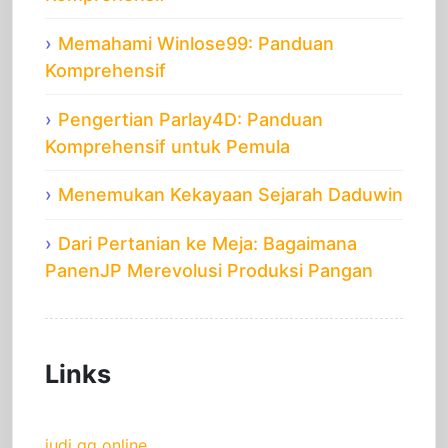
Memahami Winlose99: Panduan
Komprehensif
Pengertian Parlay4D: Panduan
Komprehensif untuk Pemula
Menemukan Kekayaan Sejarah Daduwin
Dari Pertanian ke Meja: Bagaimana
PanenJP Merevolusi Produksi Pangan
Links
judi qq online