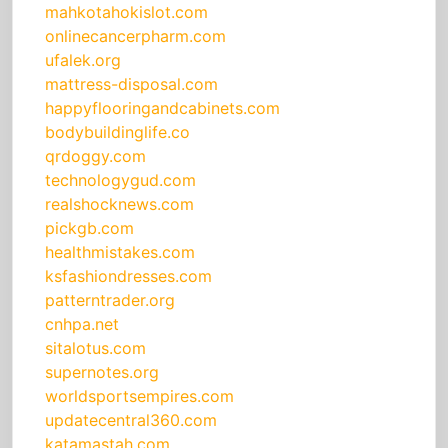
mahkotahokislot.com
onlinecancerpharm.com
ufalek.org
mattress-disposal.com
happyflooringandcabinets.com
bodybuildinglife.co
qrdoggy.com
technologygud.com
realshocknews.com
pickgb.com
healthmistakes.com
ksfashiondresses.com
patterntrader.org
cnhpa.net
sitalotus.com
supernotes.org
worldsportsempires.com
updatecentral360.com
katamastah.com