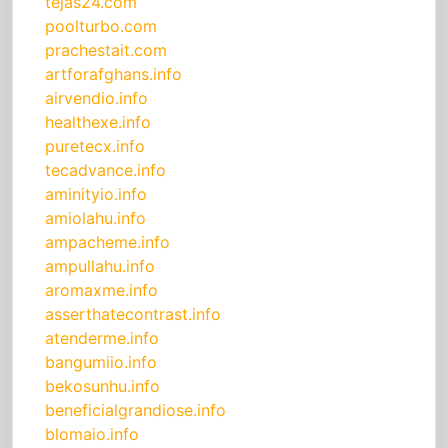
tejas24.com
poolturbo.com
prachestait.com
artforafghans.info
airvendio.info
healthexe.info
puretecx.info
tecadvance.info
aminityio.info
amiolahu.info
ampacheme.info
ampullahu.info
aromaxme.info
asserthatecontrast.info
atenderme.info
bangumiio.info
bekosunhu.info
beneficialgrandiose.info
blomaio.info