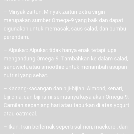
– Minyak zaitun: Minyak zaitun extra virgin
merupakan sumber Omega-9 yang baik dan dapat
digunakan untuk memasak, saus salad, dan bumbu
perendam.
– Alpukat: Alpukat tidak hanya enak tetapi juga
mengandung Omega-9. Tambahkan ke dalam salad,
sandwich, atau smoothie untuk menambah asupan
nutrisi yang sehat.
– Kacang-kacangan dan biji-bijian: Almond, kenari,
biji chia, dan biji rami semuanya kaya akan Omega-9.
Camilan sepanjang hari atau taburkan di atas yogurt
atau oatmeal.
– Ikan: Ikan berlemak seperti salmon, mackerel, dan