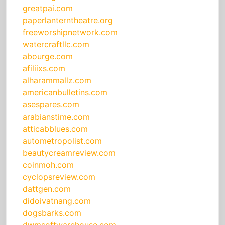
greatpai.com
paperlanterntheatre.org
freeworshipnetwork.com
watercraftllc.com
abourge.com
afiliixs.com
alharammallz.com
americanbulletins.com
asespares.com
arabianstime.com
atticabblues.com
autometropolist.com
beautycreamreview.com
coinmoh.com
cyclopsreview.com
dattgen.com
didoivatnang.com
dogsbarks.com