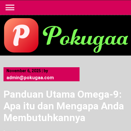
Skip
to
content
November 6, 2025
|
by
admin@pokugaa.com
Panduan Utama Omega-9:
Apa itu dan Mengapa Anda
Membutuhkannya