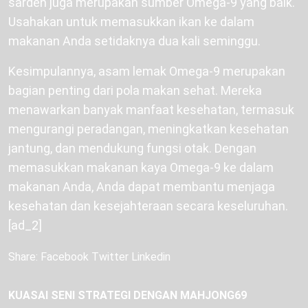
sarden juga merupakan sumber Omega-9 yang baik.
Usahakan untuk memasukkan ikan ke dalam
makanan Anda setidaknya dua kali seminggu.
Kesimpulannya, asam lemak Omega-9 merupakan
bagian penting dari pola makan sehat. Mereka
menawarkan banyak manfaat kesehatan, termasuk
mengurangi peradangan, meningkatkan kesehatan
jantung, dan mendukung fungsi otak. Dengan
memasukkan makanan kaya Omega-9 ke dalam
makanan Anda, Anda dapat membantu menjaga
kesehatan dan kesejahteraan secara keseluruhan.
[ad_2]
Share:
Facebook
Twitter
Linkedin
KUASAI SENI STRATEGI DENGAN MAHJONG69