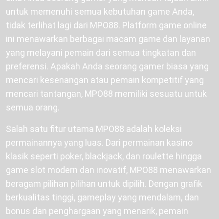
untuk memenuhi semua kebutuhan game Anda,
tidak terlihat lagi dari MPO88. Platform game online
ini menawarkan berbagai macam game dan layanan
yang melayani pemain dari semua tingkatan dan
preferensi. Apakah Anda seorang gamer biasa yang
mencari kesenangan atau pemain kompetitif yang
mencari tantangan, MPO88 memiliki sesuatu untuk
semua orang.
Salah satu fitur utama MPO88 adalah koleksi
permainannya yang luas. Dari permainan kasino
klasik seperti poker, blackjack, dan roulette hingga
game slot modern dan inovatif, MPO88 menawarkan
beragam pilihan pilihan untuk dipilih. Dengan grafik
berkualitas tinggi, gameplay yang mendalam, dan
bonus dan penghargaan yang menarik, pemain