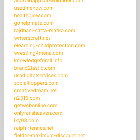
androidappsdownloader.com
usetimenow.com
healthblow.com
gohelpmate.com
rajdhani-satta-matka.com
writerscraft.net
elearning-childprotection.com
wrestling4mena.com
knowledgeforall.info
brand2lastio.com
usadigitalservices.com
socialhoppers.com
creativedream.net
n2315.com
getwebonline.com
onlyfansheaven.com
lky08.com
ralph-fiennes.net
fielder-maximum-discount.net