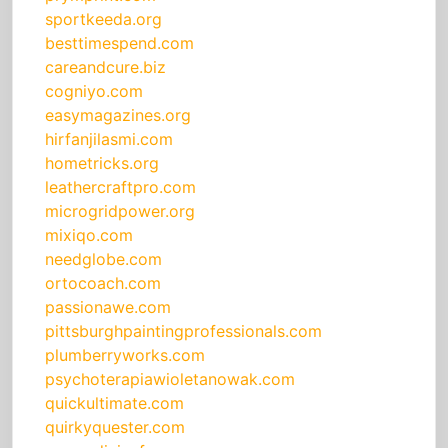
sportkeeda.org
besttimespend.com
careandcure.biz
cogniyo.com
easymagazines.org
hirfanjilasmi.com
hometricks.org
leathercraftpro.com
microgridpower.org
mixiqo.com
needglobe.com
ortocoach.com
passionawe.com
pittsburghpaintingprofessionals.com
plumberryworks.com
psychoterapiawioletanowak.com
quickultimate.com
quirkyquester.com