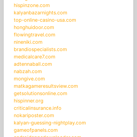
hispinzone.com
kalyanbazarnights.com
top-online-casino-usa.com
honghuidoor.com
flowingtravel.com
nineniki.com
brandiospecialists.com
medicalcare7.com
adtennaball.com
nabzah.com
mongive.com
matkagameresultsview.com
getsolutionsonline.com
hispinner.org
criticalinsurance.info
nokariposter.com
kalyan-guessing-nightplay.com
gameofpanels.com