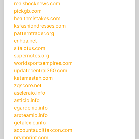
realshocknews.com
pickgb.com
healthmistakes.com
ksfashiondresses.com
patterntrader.org
cnhpa.net
sitalotus.com
supernotes.org
worldsportsempires.com
updatecentral360.com
katamastah.com
zqscore.net
aseleraio.info
asticio.info
egardenio.info
arxteamio.info
getalexio.info
accountaudittaxcon.com
prymprint.com