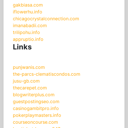
gakbiasa.com
iflowerhu.info
chicagocrystalconnection.com
imanabadii.com
trilipohu.info
appruptio.info
Links
punjwanis.com
the-parcs-clematiscondos.com
jusu-gb.com
thecarepet.com
blogwriterplus.com
guestpostingseo.com
casinogambitpro.info
pokerplaymasters.info
courseoncourse.com