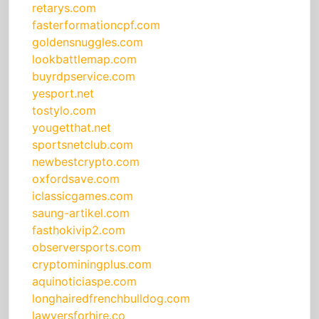
retarys.com
fasterformationcpf.com
goldensnuggles.com
lookbattlemap.com
buyrdpservice.com
yesport.net
tostylo.com
yougetthat.net
sportsnetclub.com
newbestcrypto.com
oxfordsave.com
iclassicgames.com
saung-artikel.com
fasthokivip2.com
observersports.com
cryptominingplus.com
aquinoticiaspe.com
longhairedfrenchbulldog.com
lawyersforhire.co