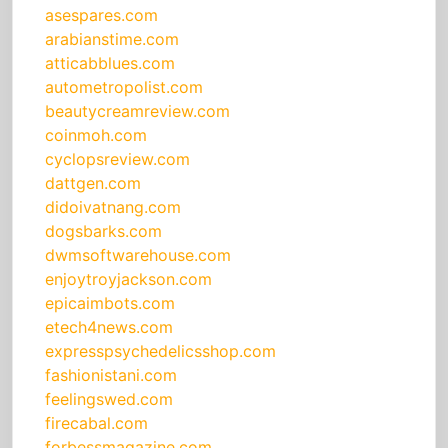
asespares.com
arabianstime.com
atticabblues.com
autometropolist.com
beautycreamreview.com
coinmoh.com
cyclopsreview.com
dattgen.com
didoivatnang.com
dogsbarks.com
dwmsoftwarehouse.com
enjoytroyjackson.com
epicaimbots.com
etech4news.com
expresspsychedelicsshop.com
fashionistani.com
feelingswed.com
firecabal.com
forbessmagazine.com