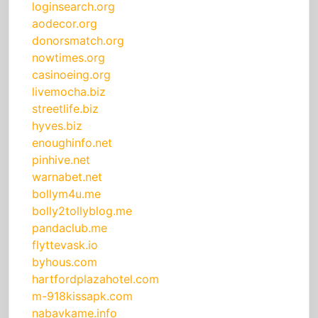
loginsearch.org
aodecor.org
donorsmatch.org
nowtimes.org
casinoeing.org
livemocha.biz
streetlife.biz
hyves.biz
enoughinfo.net
pinhive.net
warnabet.net
bollym4u.me
bolly2tollyblog.me
pandaclub.me
flyttevask.io
byhous.com
hartfordplazahotel.com
m-918kissapk.com
nabavkame.info