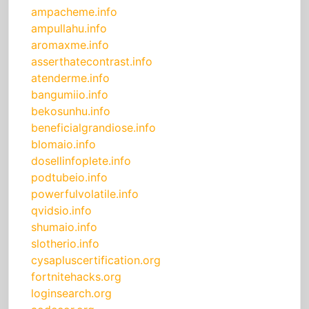
ampacheme.info
ampullahu.info
aromaxme.info
asserthatecontrast.info
atenderme.info
bangumiio.info
bekosunhu.info
beneficialgrandiose.info
blomaio.info
dosellinfoplete.info
podtubeio.info
powerfulvolatile.info
qvidsio.info
shumaio.info
slotherio.info
cysapluscertification.org
fortnitehacks.org
loginsearch.org