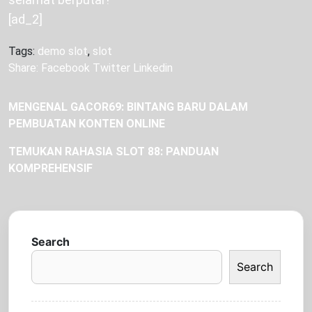
[ad_2]
Tags:
demo slot
,
slot
Share:
Facebook
Twitter
Linkedin
MENGENAL GACOR69: BINTANG BARU DALAM
PEMBUATAN KONTEN ONLINE
TEMUKAN RAHASIA SLOT 88: PANDUAN
KOMPREHENSIF
Search
Search