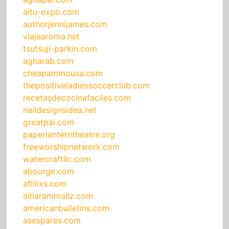
altu-expo.com
authorjennijames.com
viajearoma.net
tsutsuji-parkin.com
agharab.com
cheapammousa.com
thepositiveladiessoccerclub.com
recetasdecocinafaciles.com
naildesignsidea.net
greatpai.com
paperlanterntheatre.org
freeworshipnetwork.com
watercraftllc.com
abourge.com
afiliixs.com
alharammallz.com
americanbulletins.com
asespares.com