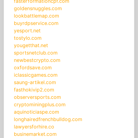
fasterformationcpf.com
goldensnuggles.com
lookbattlemap.com
buyrdpservice.com
yesport.net
tostylo.com
yougetthat.net
sportsnetclub.com
newbestcrypto.com
oxfordsave.com
iclassicgames.com
saung-artikel.com
fasthokivip2.com
observersports.com
cryptominingplus.com
aquinoticiaspe.com
longhairedfrenchbulldog.com
lawyersforhire.co
businemarket.com