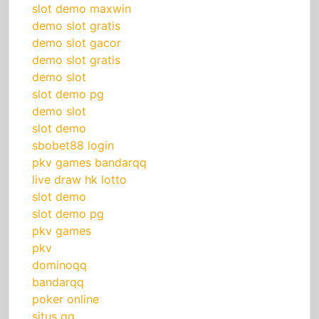
slot demo maxwin
demo slot gratis
demo slot gacor
demo slot gratis
demo slot
slot demo pg
demo slot
slot demo
sbobet88 login
pkv games bandarqq
live draw hk lotto
slot demo
slot demo pg
pkv games
pkv
dominoqq
bandarqq
poker online
situs qq