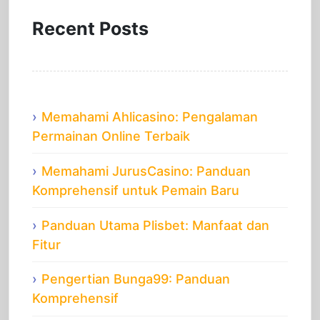
Recent Posts
Memahami Ahlicasino: Pengalaman
Permainan Online Terbaik
Memahami JurusCasino: Panduan
Komprehensif untuk Pemain Baru
Panduan Utama Plisbet: Manfaat dan
Fitur
Pengertian Bunga99: Panduan
Komprehensif