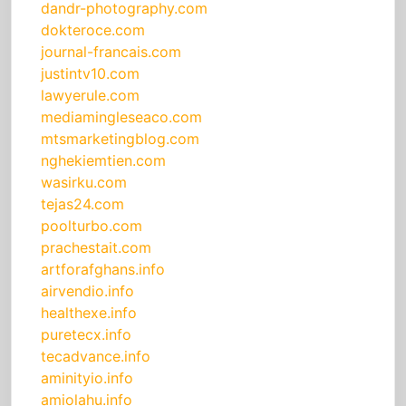
dandr-photography.com
dokteroce.com
journal-francais.com
justintv10.com
lawyerule.com
mediamingleseaco.com
mtsmarketingblog.com
nghekiemtien.com
wasirku.com
tejas24.com
poolturbo.com
prachestait.com
artforafghans.info
airvendio.info
healthexe.info
puretecx.info
tecadvance.info
aminityio.info
amiolahu.info