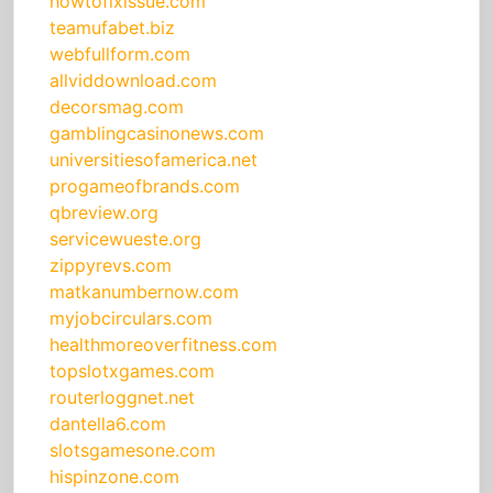
howtofixissue.com
teamufabet.biz
webfullform.com
allviddownload.com
decorsmag.com
gamblingcasinonews.com
universitiesofamerica.net
progameofbrands.com
qbreview.org
servicewueste.org
zippyrevs.com
matkanumbernow.com
myjobcirculars.com
healthmoreoverfitness.com
topslotxgames.com
routerloggnet.net
dantella6.com
slotsgamesone.com
hispinzone.com