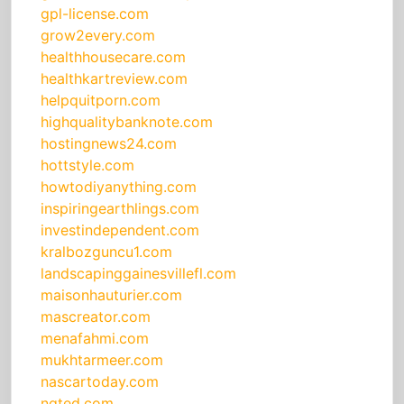
gpl-license.com
grow2every.com
healthhousecare.com
healthkartreview.com
helpquitporn.com
highqualitybanknote.com
hostingnews24.com
hottstyle.com
howtodiyanything.com
inspiringearthlings.com
investindependent.com
kralbozguncu1.com
landscapinggainesvillefl.com
maisonhauturier.com
mascreator.com
menafahmi.com
mukhtarmeer.com
nascartoday.com
nqted.com