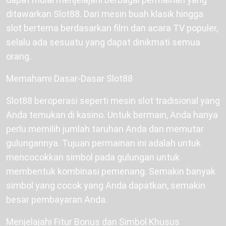
ditawarkan Slot88. Dari mesin buah klasik hingga
slot bertema berdasarkan film dan acara TV populer,
selalu ada sesuatu yang dapat dinikmati semua
orang.
Memahami Dasar-Dasar Slot88
Slot88 beroperasi seperti mesin slot tradisional yang
Anda temukan di kasino. Untuk bermain, Anda hanya
perlu memilih jumlah taruhan Anda dan memutar
gulungannya. Tujuan permainan ini adalah untuk
mencocokkan simbol pada gulungan untuk
membentuk kombinasi pemenang. Semakin banyak
simbol yang cocok yang Anda dapatkan, semakin
besar pembayaran Anda.
Menjelajahi Fitur Bonus dan Simbol Khusus