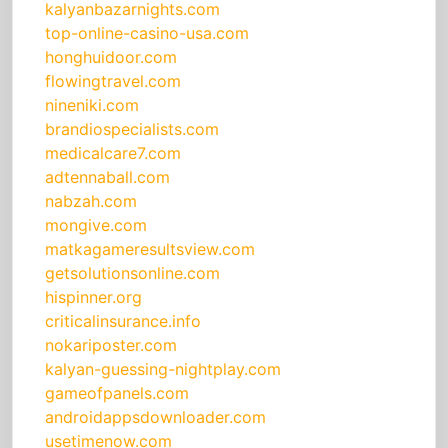
kalyanbazarnights.com
top-online-casino-usa.com
honghuidoor.com
flowingtravel.com
nineniki.com
brandiospecialists.com
medicalcare7.com
adtennaball.com
nabzah.com
mongive.com
matkagameresultsview.com
getsolutionsonline.com
hispinner.org
criticalinsurance.info
nokariposter.com
kalyan-guessing-nightplay.com
gameofpanels.com
androidappsdownloader.com
usetimenow.com