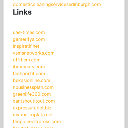
domesticcleaningservicesedinburgh.com
Links
uae-times.com
gamerifys.com
inspiratif.net
vsmsnetworks.com
offthem.com
ibommatv.com
techporfit.com
bekasionline.com
nbusinessplan.com
greenlife360.com
cantshoutitout.com
expressufabet.biz
mypuertoplata.net
thepioneerxpress.com