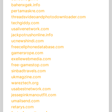
bahenxgek.info
pertamaskre.com
threadsvideoandphotodownloader.com
techgiddy.com
usalivenetwork.com
jackpotrushonline.info
ucnewshindi.com
freecellphonedatabase.com
gamersrope.com
exellewebmedia.com
free-gamestop.com
sinbadtravels.com
ukmagzine.com
wareztech.org
usabestnetwork.com
jessepinkmanoutfit.com
umailsend.com
retarys.com