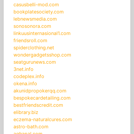
casusbelli-mod.com
bookplatesociety.com
lebnewsmedia.com
sonosonora.com
linkuusinternasional1.com
friendsroll.com
spiderclothing.net
wondergadgetsshop.com
seatgurunews.com
3net.info
codeplex.info
okena.info
akunidpropokerqq.com
bespokecardetailing.com
bestfriendscredit.com
elibrary.biz
eczema-naturalcures.com
astro-bath.com
aghapal.com