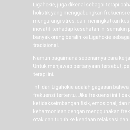
Ligahokie, juga dikenal sebagai terapi c
holistik yang menggabungkan frekuensi c
mengurangi stres, dan meningkatkan kes
inovatif terhadap kesehatan ini semakin 
banyak orang beralih ke Ligahokie sebaga
tradisional.
Namun bagaimana sebenarnya cara kerja L
Untuk menjawab pertanyaan tersebut, pe
terapi ini.
Inti dari Ligahokie adalah gagasan bahwa
frekuensi tertentu. Jika frekuensi ini ti
ketidakseimbangan fisik, emosional, dan
keharmonisan dengan menggunakan frekue
otak dan tubuh ke keadaan relaksasi da