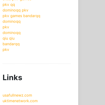
pkv qq
dominoqq pkv
pkv games bandarqq
dominoqq
pkv
dominoqq
qiu qiu
bandarqq
pkv
Links
usafullnewz.com
uktimenetwork.com