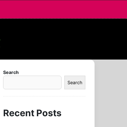
Search
Search
Recent Posts