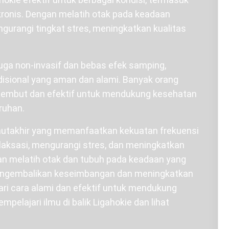
kronis. Dengan melatih otak pada keadaan
gurangi tingkat stres, meningkatkan kualitas
juga non-invasif dan bebas efek samping,
disional yang aman dan alami. Banyak orang
lembut dan efektif untuk mendukung kesehatan
ruhan.
 mutakhir yang memanfaatkan kekuatan frekuensi
laksasi, mengurangi stres, dan meningkatkan
an melatih otak dan tubuh pada keadaan yang
engembalikan keseimbangan dan meningkatkan
ri cara alami dan efektif untuk mendukung
elajari ilmu di balik Ligahokie dan lihat