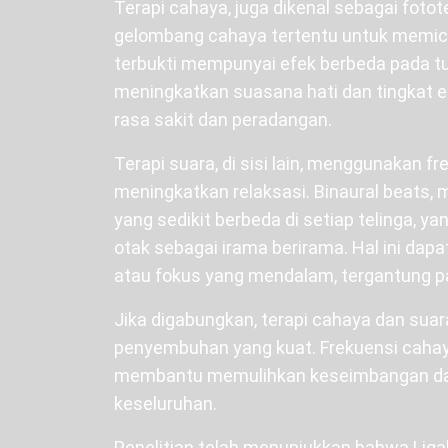
Terapi cahaya, juga dikenal sebagai foto
gelombang cahaya tertentu untuk memicu
terbukti mempunyai efek berbeda pada tub
meningkatkan suasana hati dan tingkat 
rasa sakit dan peradangan.
Terapi suara, di sisi lain, menggunakan 
meningkatkan relaksasi. Binaural beats, 
yang sedikit berbeda di setiap telinga, 
otak sebagai irama berirama. Hal ini da
atau fokus yang mendalam, tergantung p
Jika digabungkan, terapi cahaya dan suar
penyembuhan yang kuat. Frekuensi cahaya
membantu memulihkan keseimbangan dan
keseluruhan.
Penelitian telah menunjukkan bahwa Ligah