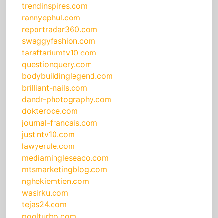
trendinspires.com
rannyephul.com
reportradar360.com
swaggyfashion.com
taraftariumtv10.com
questionquery.com
bodybuildinglegend.com
brilliant-nails.com
dandr-photography.com
dokteroce.com
journal-francais.com
justintv10.com
lawyerule.com
mediamingleseaco.com
mtsmarketingblog.com
nghekiemtien.com
wasirku.com
tejas24.com
poolturbo.com