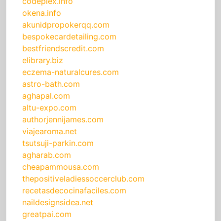
codeplex.info
okena.info
akunidpropokerqq.com
bespokecardetailing.com
bestfriendscredit.com
elibrary.biz
eczema-naturalcures.com
astro-bath.com
aghapal.com
altu-expo.com
authorjennijames.com
viajearoma.net
tsutsuji-parkin.com
agharab.com
cheapammousa.com
thepositiveladiessoccerclub.com
recetasdecocinafaciles.com
naildesignsidea.net
greatpai.com