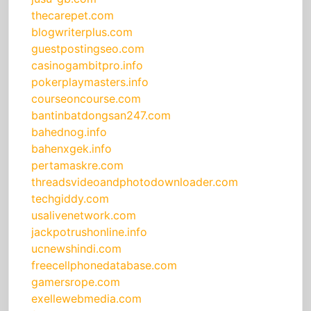
thecarepet.com
blogwriterplus.com
guestpostingseo.com
casinogambitpro.info
pokerplaymasters.info
courseoncourse.com
bantinbatdongsan247.com
bahednog.info
bahenxgek.info
pertamaskre.com
threadsvideoandphotodownloader.com
techgiddy.com
usalivenetwork.com
jackpotrushonline.info
ucnewshindi.com
freecellphonedatabase.com
gamersrope.com
exellewebmedia.com