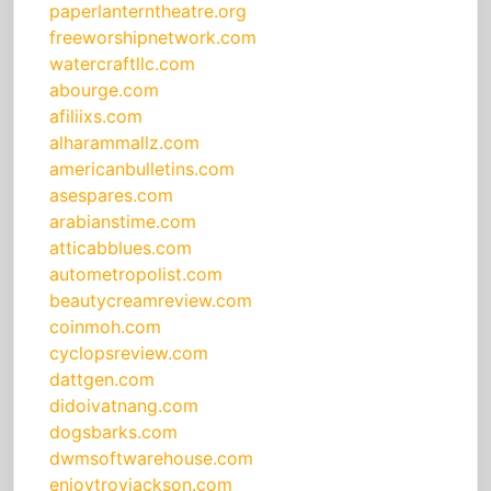
paperlanterntheatre.org
freeworshipnetwork.com
watercraftllc.com
abourge.com
afiliixs.com
alharammallz.com
americanbulletins.com
asespares.com
arabianstime.com
atticabblues.com
autometropolist.com
beautycreamreview.com
coinmoh.com
cyclopsreview.com
dattgen.com
didoivatnang.com
dogsbarks.com
dwmsoftwarehouse.com
enjoytroyjackson.com