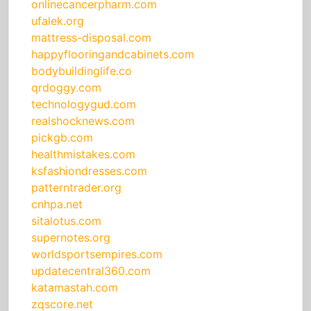
onlinecancerpharm.com
ufalek.org
mattress-disposal.com
happyflooringandcabinets.com
bodybuildinglife.co
qrdoggy.com
technologygud.com
realshocknews.com
pickgb.com
healthmistakes.com
ksfashiondresses.com
patterntrader.org
cnhpa.net
sitalotus.com
supernotes.org
worldsportsempires.com
updatecentral360.com
katamastah.com
zqscore.net