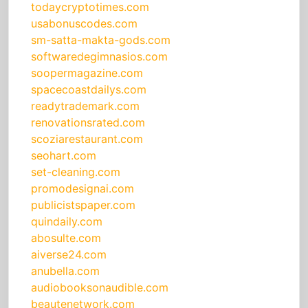
todaycryptotimes.com
usabonuscodes.com
sm-satta-makta-gods.com
softwaredegimnasios.com
soopermagazine.com
spacecoastdailys.com
readytrademark.com
renovationsrated.com
scoziarestaurant.com
seohart.com
set-cleaning.com
promodesignai.com
publicistspaper.com
quindaily.com
abosulte.com
aiverse24.com
anubella.com
audiobooksonaudible.com
beautenetwork.com