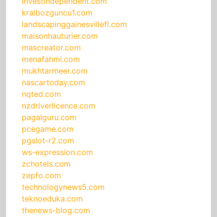
investindependent.com
kralbozguncu1.com
landscapinggainesvillefl.com
maisonhauturier.com
mascreator.com
menafahmi.com
mukhtarmeer.com
nascartoday.com
nqted.com
nzdriverlicence.com
pagalguru.com
pcegame.com
pgslot-r2.com
ws-expression.com
zchotels.com
zepfo.com
technologynews5.com
teknoeduka.com
thenews-blog.com