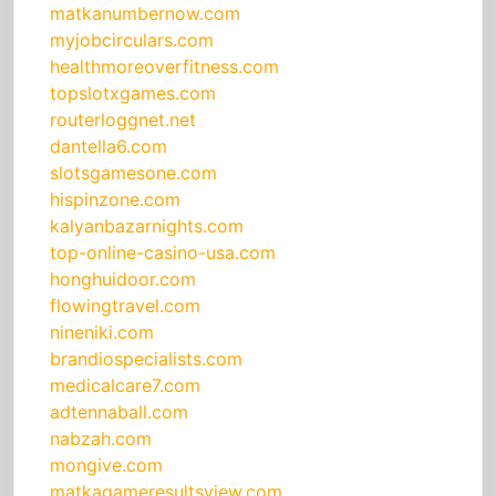
matkanumbernow.com
myjobcirculars.com
healthmoreoverfitness.com
topslotxgames.com
routerloggnet.net
dantella6.com
slotsgamesone.com
hispinzone.com
kalyanbazarnights.com
top-online-casino-usa.com
honghuidoor.com
flowingtravel.com
nineniki.com
brandiospecialists.com
medicalcare7.com
adtennaball.com
nabzah.com
mongive.com
matkagameresultsview.com