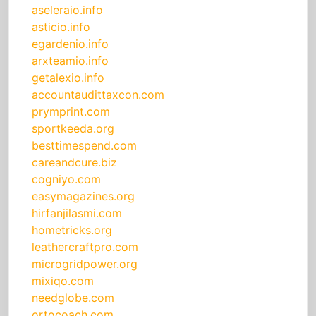
aseleraio.info
asticio.info
egardenio.info
arxteamio.info
getalexio.info
accountaudittaxcon.com
prymprint.com
sportkeeda.org
besttimespend.com
careandcure.biz
cogniyo.com
easymagazines.org
hirfanjilasmi.com
hometricks.org
leathercraftpro.com
microgridpower.org
mixiqo.com
needglobe.com
ortocoach.com