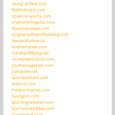
saung-artikel.com
fasthokivip2.com
observersports.com
cryptominingplus.com
aquinoticiaspe.com
longhairedfrenchbulldog.com
lawyersforhire.co
businemarket.com
matahari88play.net
moneydescriptor.com
youthsmagazine.com
painaidee.net
sportsdarkest.com
webtoon.biz
thesportswires.com
hyungpro.com
sportingnewsnet.com
sportstime24day.com
sporteslive.com