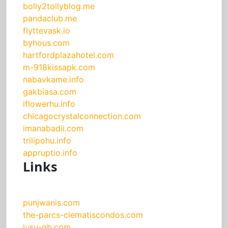
bolly2tollyblog.me
pandaclub.me
flyttevask.io
byhous.com
hartfordplazahotel.com
m-918kissapk.com
nabavkame.info
gakbiasa.com
iflowerhu.info
chicagocrystalconnection.com
imanabadii.com
trilipohu.info
appruptio.info
Links
punjwanis.com
the-parcs-clematiscondos.com
jusu-gb.com