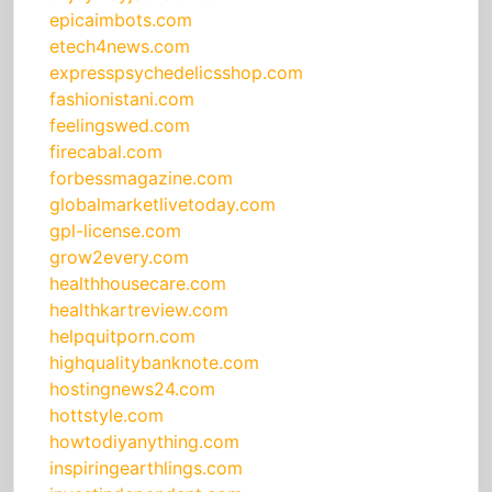
epicaimbots.com
etech4news.com
expresspsychedelicsshop.com
fashionistani.com
feelingswed.com
firecabal.com
forbessmagazine.com
globalmarketlivetoday.com
gpl-license.com
grow2every.com
healthhousecare.com
healthkartreview.com
helpquitporn.com
highqualitybanknote.com
hostingnews24.com
hottstyle.com
howtodiyanything.com
inspiringearthlings.com