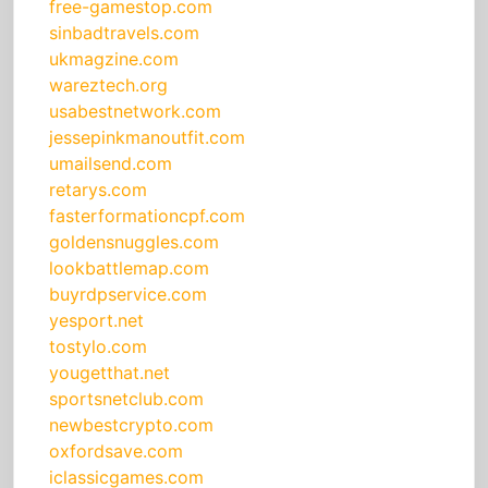
free-gamestop.com
sinbadtravels.com
ukmagzine.com
wareztech.org
usabestnetwork.com
jessepinkmanoutfit.com
umailsend.com
retarys.com
fasterformationcpf.com
goldensnuggles.com
lookbattlemap.com
buyrdpservice.com
yesport.net
tostylo.com
yougetthat.net
sportsnetclub.com
newbestcrypto.com
oxfordsave.com
iclassicgames.com