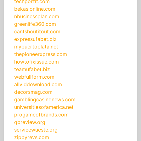
techporfit.com
bekasionline.com
nbusinessplan.com
greenlife360.com
cantshoutitout.com
expressufabet.biz
mypuertoplata.net
thepioneerxpress.com
howtofixissue.com
teamufabet.biz
webfullform.com
allviddownload.com
decorsmag.com
gamblingcasinonews.com
universitiesofamerica.net
progameofbrands.com
qbreview.org
servicewueste.org
zippyrevs.com