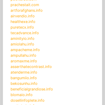
prachestait.com
artforafghans.info
airvendio.info
healthexe.info
puretecx.info
tecadvance.info
aminityio.info
amiolahu.info
ampacheme.info
ampullahu.info
aromaxme.info
asserthatecontrast.info
atenderme.info
bangumiio.info
bekosunhu.info
beneficialgrandiose.info
blomaio.info
dosellinfoplete.info