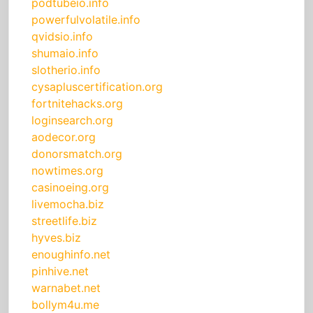
podtubeio.info
powerfulvolatile.info
qvidsio.info
shumaio.info
slotherio.info
cysapluscertification.org
fortnitehacks.org
loginsearch.org
aodecor.org
donorsmatch.org
nowtimes.org
casinoeing.org
livemocha.biz
streetlife.biz
hyves.biz
enoughinfo.net
pinhive.net
warnabet.net
bollym4u.me