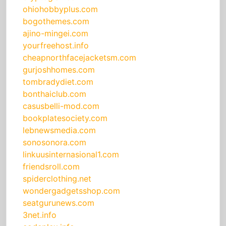
ohiohobbyplus.com
bogothemes.com
ajino-mingei.com
yourfreehost.info
cheapnorthfacejacketsm.com
gurjoshhomes.com
tombradydiet.com
bonthaiclub.com
casusbelli-mod.com
bookplatesociety.com
lebnewsmedia.com
sonosonora.com
linkuusinternasional1.com
friendsroll.com
spiderclothing.net
wondergadgetsshop.com
seatgurunews.com
3net.info