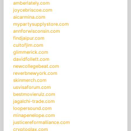
amberlately.com
joycebriscoe.com
aicarmina.com
mypartysupplystore.com
annforwisconsin.com
findjaipur.com
cultofjim.com
glimmerick.com
davidfollett.com
newcollegebeat.com
reverbnewyork.com
skinmerch.com
usvisaforum.com
bestmovierulz.com
jagalchi-trade.com
loopersound.com
minapenelope.com
justicereformalliance.com
cryptoglax.com