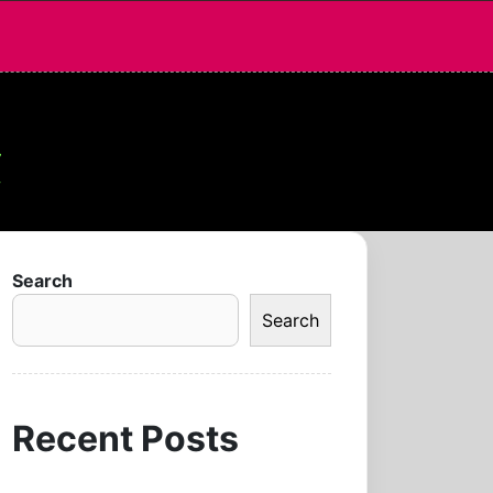
Search
Search
Recent Posts