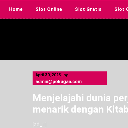
Skip
Home
Slot Online
Slot Gratis
Slot
to
content
April 30, 2025
|
by
admin@pokugaa.com
Menjelajahi dunia per
menarik dengan Kita
[ad_1]