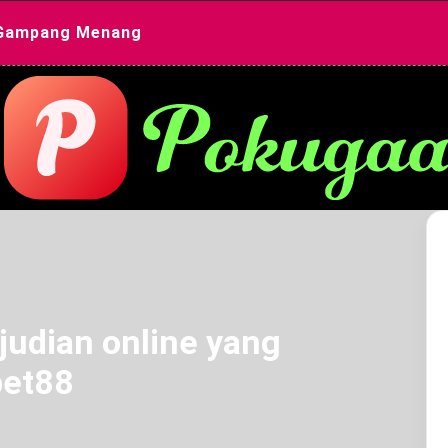
 Gampang Menang
judian online yang
bet88