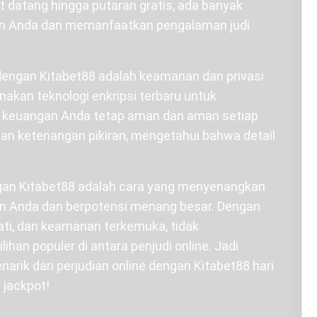
 datang hingga putaran gratis, ada banyak
n Anda dan memanfaatkan pengalaman judi
 dengan Kitabet88 adalah keamanan dan privasi
akan teknologi enkripsi terbaru untuk
n keuangan Anda tetap aman dan aman setiap
ngan ketenangan pikiran, mengetahui bahwa detail
ngan Kitabet88 adalah cara yang menyenangkan
n Anda dan berpotensi menang besar. Dengan
ti, dan keamanan terkemuka, tidak
han populer di antara penjudi online. Jadi
arik dari perjudian online dengan Kitabet88 hari
 jackpot!