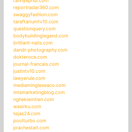
rannyephul.com
reportradar360.com
swaggyfashion.com
taraftariumtv10.com
questionquery.com
bodybuildinglegend.com
brilliant-nails.com
dandr-photography.com
dokteroce.com
journal-francais.com
justintv10.com
lawyerule.com
mediamingleseaco.com
mtsmarketingblog.com
nghekiemtien.com
wasirku.com
tejas24.com
poolturbo.com
prachestait.com