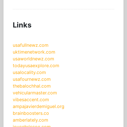
Links
usafullnewz.com
uktimenetwork.com
usaworldnewz.com
todayusaexplore.com
usalocality.com
usafournewz.com
thebalochhal.com
vehicularmaster.com
vibesaccent.com
ampajavierdemiguel.org
brainboosters.co
amberlately.com
joycebriscoe.com