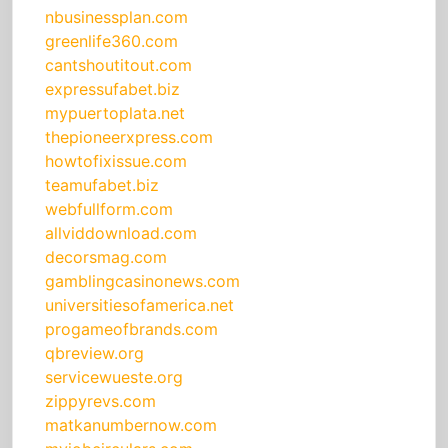
nbusinessplan.com
greenlife360.com
cantshoutitout.com
expressufabet.biz
mypuertoplata.net
thepioneerxpress.com
howtofixissue.com
teamufabet.biz
webfullform.com
allviddownload.com
decorsmag.com
gamblingcasinonews.com
universitiesofamerica.net
progameofbrands.com
qbreview.org
servicewueste.org
zippyrevs.com
matkanumbernow.com