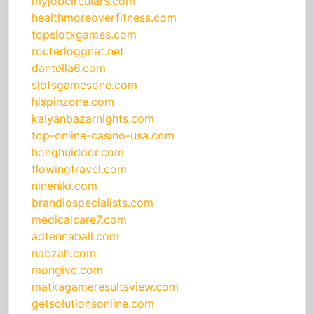
myjobcirculars.com
healthmoreoverfitness.com
topslotxgames.com
routerloggnet.net
dantella6.com
slotsgamesone.com
hispinzone.com
kalyanbazarnights.com
top-online-casino-usa.com
honghuidoor.com
flowingtravel.com
nineniki.com
brandiospecialists.com
medicalcare7.com
adtennaball.com
nabzah.com
mongive.com
matkagameresultsview.com
getsolutionsonline.com