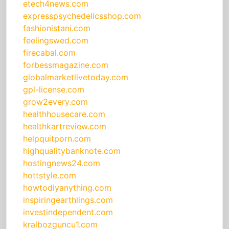
etech4news.com
expresspsychedelicsshop.com
fashionistani.com
feelingswed.com
firecabal.com
forbessmagazine.com
globalmarketlivetoday.com
gpl-license.com
grow2every.com
healthhousecare.com
healthkartreview.com
helpquitporn.com
highqualitybanknote.com
hostingnews24.com
hottstyle.com
howtodiyanything.com
inspiringearthlings.com
investindependent.com
kralbozguncu1.com