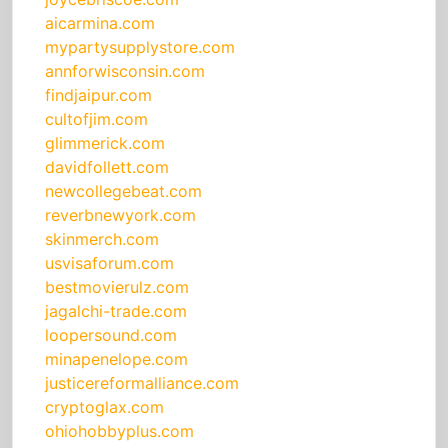
aicarmina.com
mypartysupplystore.com
annforwisconsin.com
findjaipur.com
cultofjim.com
glimmerick.com
davidfollett.com
newcollegebeat.com
reverbnewyork.com
skinmerch.com
usvisaforum.com
bestmovierulz.com
jagalchi-trade.com
loopersound.com
minapenelope.com
justicereformalliance.com
cryptoglax.com
ohiohobbyplus.com