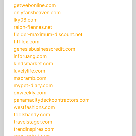
getwebonline.com
onlyfansheaven.com
lky08.com
ralph-fiennes.net
fielder-maximum-discount.net
fitfllex.com
genesisbusinesscredit.com
inforuang.com
kindsmarket.com
luvelylife.com
macramb.com
mypet-diary.com
oxweekly.com
panamacitydeckcontractors.com
westfashions.com
toolshandy.com
travelstager.com
trendinspires.com