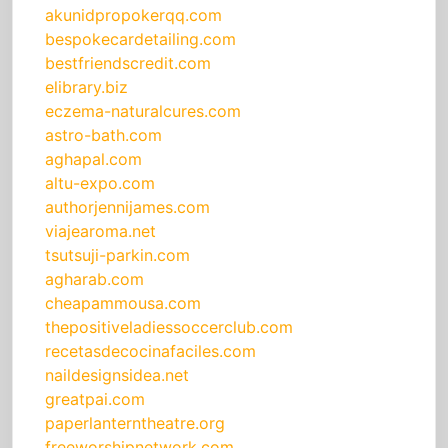
akunidpropokerqq.com
bespokecardetailing.com
bestfriendscredit.com
elibrary.biz
eczema-naturalcures.com
astro-bath.com
aghapal.com
altu-expo.com
authorjennijames.com
viajearoma.net
tsutsuji-parkin.com
agharab.com
cheapammousa.com
thepositiveladiessoccerclub.com
recetasdecocinafaciles.com
naildesignsidea.net
greatpai.com
paperlanterntheatre.org
freeworshipnetwork.com