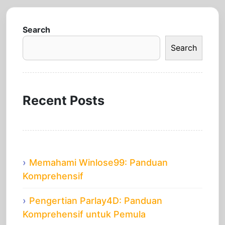
Search
Search
Recent Posts
Memahami Winlose99: Panduan
Komprehensif
Pengertian Parlay4D: Panduan
Komprehensif untuk Pemula