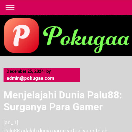
Skip
to
content
December 25, 2024
|
by
admin@pokugaa.com
Menjelajahi Dunia Palu88:
Surganya Para Gamer
[ad_1]
Palu88 adalah dunia game virtual yang telah