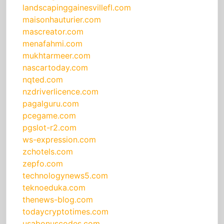
landscapinggainesvillefl.com
maisonhauturier.com
mascreator.com
menafahmi.com
mukhtarmeer.com
nascartoday.com
nqted.com
nzdriverlicence.com
pagalguru.com
pcegame.com
pgslot-r2.com
ws-expression.com
zchotels.com
zepfo.com
technologynews5.com
teknoeduka.com
thenews-blog.com
todaycryptotimes.com
usabonuscodes.com