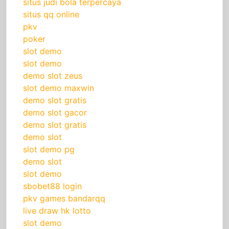
situs judi bola terpercaya
situs qq online
pkv
poker
slot demo
slot demo
demo slot zeus
slot demo maxwin
demo slot gratis
demo slot gacor
demo slot gratis
demo slot
slot demo pg
demo slot
slot demo
sbobet88 login
pkv games bandarqq
live draw hk lotto
slot demo