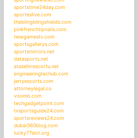
sportstime24day.com
sporteslive.com
theblingblingshields.com
pinkfrenchtipnails.com
newgamestv.com
sportsgallerys.com
sportsmirrors.net
datasports.net
atasehirescortu.net
engineeringtechub.com
jerryescorts.com
attorneylegal.co
voomb.com
techgadgetpoint.com
tvsportsguide24.com
sportsreviews24.com
dubai360blog.com
lucky77slot.org