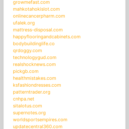
growmefast.com
mahkotahokislot.com
onlinecancerpharm.com
ufalek.org
mattress-disposal.com
happyflooringandcabinets.com
bodybuildinglife.co
qrdoggy.com
technologygud.com
realshocknews.com
pickgb.com
healthmistakes.com
ksfashiondresses.com
patterntrader.org
cnhpa.net
sitalotus.com
supernotes.org
worldsportsempires.com
updatecentral360.com