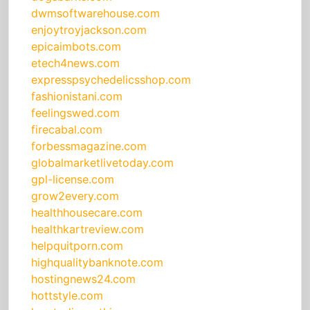
dwmsoftwarehouse.com
enjoytroyjackson.com
epicaimbots.com
etech4news.com
expresspsychedelicsshop.com
fashionistani.com
feelingswed.com
firecabal.com
forbessmagazine.com
globalmarketlivetoday.com
gpl-license.com
grow2every.com
healthhousecare.com
healthkartreview.com
helpquitporn.com
highqualitybanknote.com
hostingnews24.com
hottstyle.com