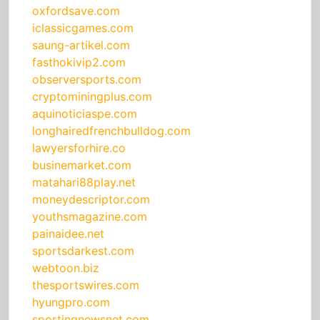
oxfordsave.com
iclassicgames.com
saung-artikel.com
fasthokivip2.com
observersports.com
cryptominingplus.com
aquinoticiaspe.com
longhairedfrenchbulldog.com
lawyersforhire.co
businemarket.com
matahari88play.net
moneydescriptor.com
youthsmagazine.com
painaidee.net
sportsdarkest.com
webtoon.biz
thesportswires.com
hyungpro.com
sportingnewsnet.com