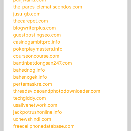
the-parcs-clematiscondos.com
jusu-gb.com
thecarepet.com
blogwriterplus.com
guestpostingseo.com
casinogambitpro.info
pokerplaymasters.info
courseoncourse.com
bantinbatdongsan247.com
bahednog.info
bahenxgek.info
pertamaskre.com
threadsvideoandphotodownloader.com
techgiddy.com
usalivenetwork.com
jackpotrushonline.info
ucnewshindi.com
freecellphonedatabase.com