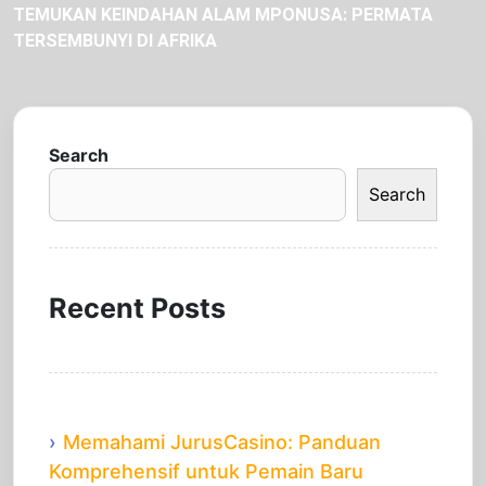
TEMUKAN KEINDAHAN ALAM MPONUSA: PERMATA
TERSEMBUNYI DI AFRIKA
Search
Search
Recent Posts
Memahami JurusCasino: Panduan
Komprehensif untuk Pemain Baru