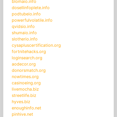
blomaio.info
dosellinfoplete.info
podtubeio.info
powerfulvolatile.info
qvidsio.info
shumaio.info
slotherio.info
cysapluscertification.org
fortnitehacks.org
loginsearch.org
aodecor.org
donorsmatch.org
nowtimes.org
casinoeing.org
livemocha.biz
streetlife.biz
hyves.biz
enoughinfo.net
pinhive.net