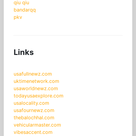
qiu qiu
bandarqq
pkv
Links
usafullnewz.com
uktimenetwork.com
usaworldnewz.com
todayusaexplore.com
usalocality.com
usafournewz.com
thebalochhal.com
vehicularmaster.com
vibesaccent.com