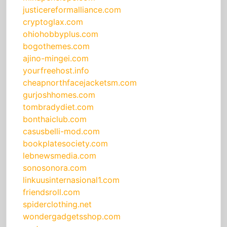
justicereformalliance.com
cryptoglax.com
ohiohobbyplus.com
bogothemes.com
ajino-mingei.com
yourfreehost.info
cheapnorthfacejacketsm.com
gurjoshhomes.com
tombradydiet.com
bonthaiclub.com
casusbelli-mod.com
bookplatesociety.com
lebnewsmedia.com
sonosonora.com
linkuusinternasional1.com
friendsroll.com
spiderclothing.net
wondergadgetsshop.com