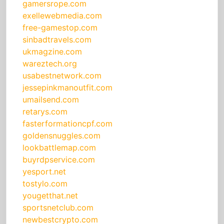
gamersrope.com
exellewebmedia.com
free-gamestop.com
sinbadtravels.com
ukmagzine.com
wareztech.org
usabestnetwork.com
jessepinkmanoutfit.com
umailsend.com
retarys.com
fasterformationcpf.com
goldensnuggles.com
lookbattlemap.com
buyrdpservice.com
yesport.net
tostylo.com
yougetthat.net
sportsnetclub.com
newbestcrypto.com