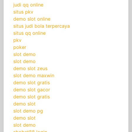
judi qq online
situs pkv
demo slot online
situs judi bola terpercaya
situs qq online
pkv
poker
slot demo
slot demo
demo slot zeus
slot demo maxwin
demo slot gratis
demo slot gacor
demo slot gratis
demo slot
slot demo pg
demo slot
slot demo