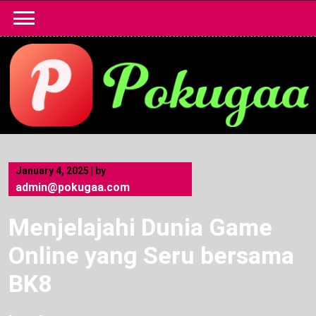
Skip
to
content
January 4, 2025
|
by
admin@pokugaa.com
Menjelajahi Dunia Game
Online yang Seru bersama
BK8