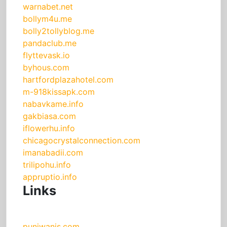
warnabet.net
bollym4u.me
bolly2tollyblog.me
pandaclub.me
flyttevask.io
byhous.com
hartfordplazahotel.com
m-918kissapk.com
nabavkame.info
gakbiasa.com
iflowerhu.info
chicagocrystalconnection.com
imanabadii.com
trilipohu.info
appruptio.info
Links
punjwanis.com