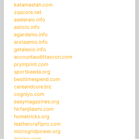
katamastah.com
zqscore.net
aseleraio.info
asticio.info
egardenio.info
arxteamio.info
getalexio.info
accountaudittaxcon.com
prymprint.com
sportkeeda.org
besttimespend.com
careandcure.biz
cogniyo.com
easymagazines.org
hirfanjilasmi.com
hometricks.org
leathercraftpro.com
microgridpower.org
mixiqo.com