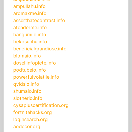
ampullahu.info
aromaxme.info
asserthatecontrast.info
atenderme.info
bangumiio.info
bekosunhu.info
beneficialgrandiose.info
blomaio.info
dosellinfoplete.info
podtubeio.info
powerfulvolatile.info
qvidsio.info
shumaio.info
slotherio.info
cysapluscertification.org
fortnitehacks.org
loginsearch.org
aodecor.org