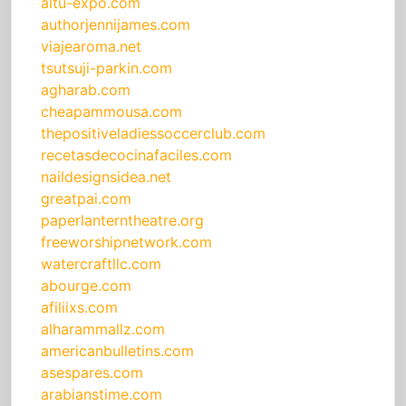
altu-expo.com
authorjennijames.com
viajearoma.net
tsutsuji-parkin.com
agharab.com
cheapammousa.com
thepositiveladiessoccerclub.com
recetasdecocinafaciles.com
naildesignsidea.net
greatpai.com
paperlanterntheatre.org
freeworshipnetwork.com
watercraftllc.com
abourge.com
afiliixs.com
alharammallz.com
americanbulletins.com
asespares.com
arabianstime.com