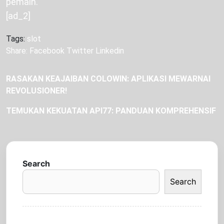
pemain.
[ad_2]
Tags:
slot
Share:
Facebook
Twitter
Linkedin
RASAKAN KEAJAIBAN COLOWIN: APLIKASI MEWARNAI
REVOLUSIONER!
TEMUKAN KEKUATAN API77: PANDUAN KOMPREHENSIF
Search
Search