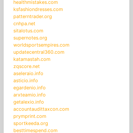
healthmistakes.com
ksfashiondresses.com
patterntrader.org
cnhpa.net
sitalotus.com
supernotes.org
worldsportsempires.com
updatecentral360.com
katamastah.com
zqscore.net
aseleraio.info
asticio.info
egardenio.info
arxteamio.info
getalexio.info
accountaudittaxcon.com
prymprint.com
sportkeeda.org
besttimespend.com