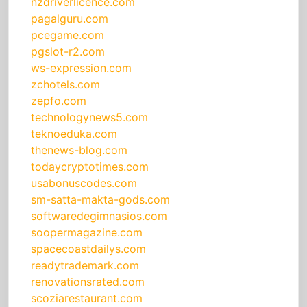
nzdriverlicence.com
pagalguru.com
pcegame.com
pgslot-r2.com
ws-expression.com
zchotels.com
zepfo.com
technologynews5.com
teknoeduka.com
thenews-blog.com
todaycryptotimes.com
usabonuscodes.com
sm-satta-makta-gods.com
softwaredegimnasios.com
soopermagazine.com
spacecoastdailys.com
readytrademark.com
renovationsrated.com
scoziarestaurant.com