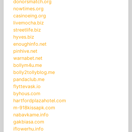
donorsmatch.org
nowtimes.org
casinoeing.org
livemocha.biz
streetlife.biz
hyves.biz
enoughinfo.net
pinhive.net
warnabet.net
bollym4u.me
bolly2tollyblog.me
pandaclub.me
flyttevask.io
byhous.com
hartfordplazahotel.com
m-918kissapk.com
nabavkame.info
gakbiasa.com
iflowerhu.info