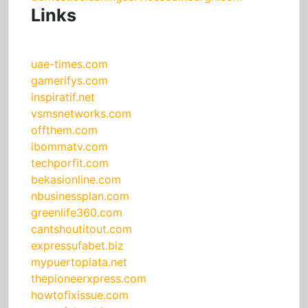
Links
uae-times.com
gamerifys.com
inspiratif.net
vsmsnetworks.com
offthem.com
ibommatv.com
techporfit.com
bekasionline.com
nbusinessplan.com
greenlife360.com
cantshoutitout.com
expressufabet.biz
mypuertoplata.net
thepioneerxpress.com
howtofixissue.com