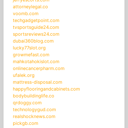
attorneylegal.co
voomb.com
techgadgetpoint.com
tvsportsguide24.com
sportsreviews24.com
dubai360blog.com
lucky77slot.org
growmefast.com
mahkotahokislot.com
onlinecancerpharm.com
ufalek.org
mattress-disposal.com
happyflooringandcabinets.com
bodybuildinglife.co
qrdoggy.com
technologygud.com
realshocknews.com
pickgb.com