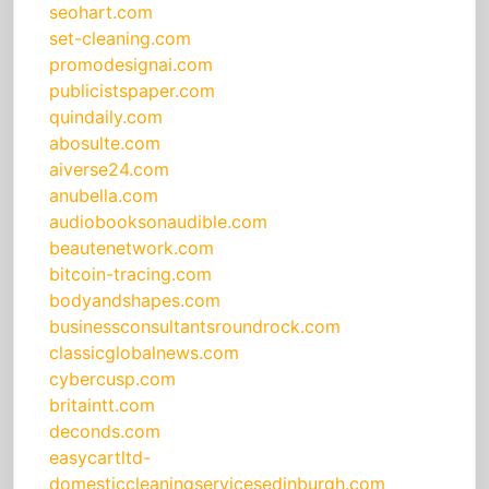
seohart.com
set-cleaning.com
promodesignai.com
publicistspaper.com
quindaily.com
abosulte.com
aiverse24.com
anubella.com
audiobooksonaudible.com
beautenetwork.com
bitcoin-tracing.com
bodyandshapes.com
businessconsultantsroundrock.com
classicglobalnews.com
cybercusp.com
britaintt.com
deconds.com
easycartltd-
domesticcleaningservicesedinburgh.com