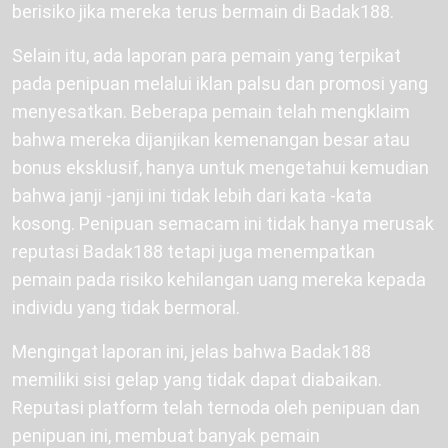
berisiko jika mereka terus bermain di Badak188.
Selain itu, ada laporan para pemain yang terpikat
pada penipuan melalui iklan palsu dan promosi yang
menyesatkan. Beberapa pemain telah mengklaim
bahwa mereka dijanjikan kemenangan besar atau
bonus eksklusif, hanya untuk mengetahui kemudian
bahwa janji -janji ini tidak lebih dari kata -kata
kosong. Penipuan semacam ini tidak hanya merusak
reputasi Badak188 tetapi juga menempatkan
pemain pada risiko kehilangan uang mereka kepada
individu yang tidak bermoral.
Mengingat laporan ini, jelas bahwa Badak188
memiliki sisi gelap yang tidak dapat diabaikan.
Reputasi platform telah ternoda oleh penipuan dan
penipuan ini, membuat banyak pemain