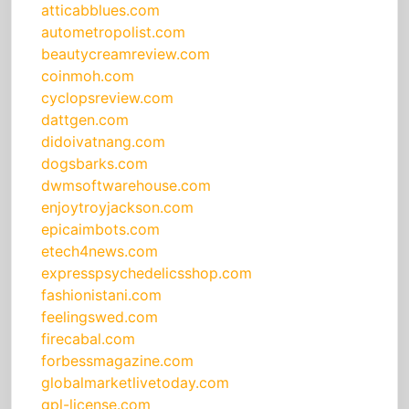
atticabblues.com
autometropolist.com
beautycreamreview.com
coinmoh.com
cyclopsreview.com
dattgen.com
didoivatnang.com
dogsbarks.com
dwmsoftwarehouse.com
enjoytroyjackson.com
epicaimbots.com
etech4news.com
expresspsychedelicsshop.com
fashionistani.com
feelingswed.com
firecabal.com
forbessmagazine.com
globalmarketlivetoday.com
gpl-license.com