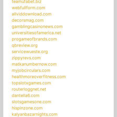
teamufabet.biz
webfullform.com
allviddownload.com
decorsmag.com
gamblingcasinonews.com
universitiesofamerica.net
progameofbrands.com
qbreview.org
servicewueste.org
zippyrevs.com
matkanumbernow.com
myjobcirculars.com
healthmoreoverfitness.com
topslotxgames.com
routerloggnet.net
dantella6.com
slotsgamesone.com
hispinzone.com
kalyanbazarnights.com