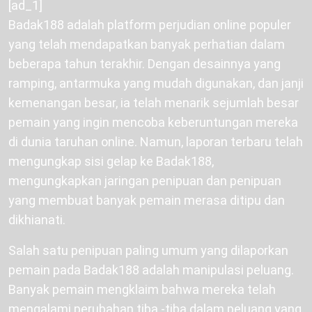
[ad_1]
Badak188 adalah platform perjudian online populer
yang telah mendapatkan banyak perhatian dalam
beberapa tahun terakhir. Dengan desainnya yang
ramping, antarmuka yang mudah digunakan, dan janji
kemenangan besar, ia telah menarik sejumlah besar
pemain yang ingin mencoba keberuntungan mereka
di dunia taruhan online. Namun, laporan terbaru telah
mengungkap sisi gelap ke Badak188,
mengungkapkan jaringan penipuan dan penipuan
yang membuat banyak pemain merasa ditipu dan
dikhianati.
Salah satu penipuan paling umum yang dilaporkan
pemain pada Badak188 adalah manipulasi peluang.
Banyak pemain mengklaim bahwa mereka telah
mengalami perubahan tiba -tiba dalam peluang yang