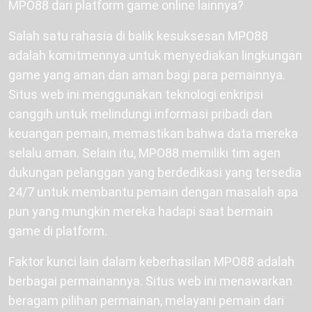
MPO88 dari platform game online lainnya?
Salah satu rahasia di balik kesuksesan MPO88
adalah komitmennya untuk menyediakan lingkungan
game yang aman dan aman bagi para pemainnya.
Situs web ini menggunakan teknologi enkripsi
canggih untuk melindungi informasi pribadi dan
keuangan pemain, memastikan bahwa data mereka
selalu aman. Selain itu, MPO88 memiliki tim agen
dukungan pelanggan yang berdedikasi yang tersedia
24/7 untuk membantu pemain dengan masalah apa
pun yang mungkin mereka hadapi saat bermain
game di platform.
Faktor kunci lain dalam keberhasilan MPO88 adalah
berbagai permainannya. Situs web ini menawarkan
beragam pilihan permainan, melayani pemain dari