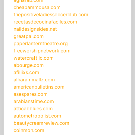
agharab.com
cheapammousa.com
thepositiveladiessoccerclub.com
recetasdecocinafaciles.com
naildesignsidea.net
greatpai.com
paperlanterntheatre.org
freeworshipnetwork.com
watercraftllc.com
abourge.com
afiliixs.com
alharammallz.com
americanbulletins.com
asespares.com
arabianstime.com
atticabblues.com
autometropolist.com
beautycreamreview.com
coinmoh.com