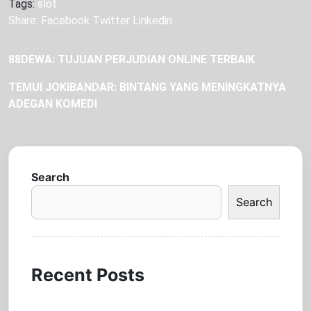
Tags:
slot
Share:
Facebook
Twitter
Linkedin
88DEWA: TUJUAN PERJUDIAN ONLINE TERBAIK
TEMUI JOKIBANDAR: BINTANG YANG MENINGKATNYA
ADEGAN KOMEDI
Search
Search
Recent Posts