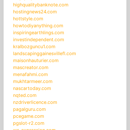
highqualitybanknote.com
hostingnews24.com
hottstyle.com
howtodiyanything.com
inspiringearthlings.com
investindependent.com
kralbozguncu1.com
landscapinggainesvillefl.com
maisonhauturier.com
mascreator.com
menafahmi.com
mukhtarmeer.com
nascartoday.com
nqted.com
nzdriverlicence.com
pagalguru.com
pcegame.com
pgslot-r2.com