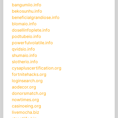
bangumiio.info
bekosunhu.info
beneficialgrandiose.info
blomaio.info
dosellinfoplete.info
podtubeio.info
powerfulvolatile.info
qvidsio.info
shumaio.info
slotherio.info
cysapluscertification.org
fortnitehacks.org
loginsearch.org
aodecor.org
donorsmatch.org
nowtimes.org
casinoeing.org
livemocha.biz