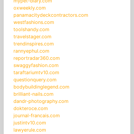
mypet-diary.com
oxweekly.com
panamacitydeckcontractors.com
westfashions.com
toolshandy.com
travelstager.com
trendinspires.com
rannyephul.com
reportradar360.com
swaggyfashion.com
taraftariumtv10.com
questionquery.com
bodybuildinglegend.com
brilliant-nails.com
dandr-photography.com
dokteroce.com
journal-francais.com
justintv10.com
lawyerule.com