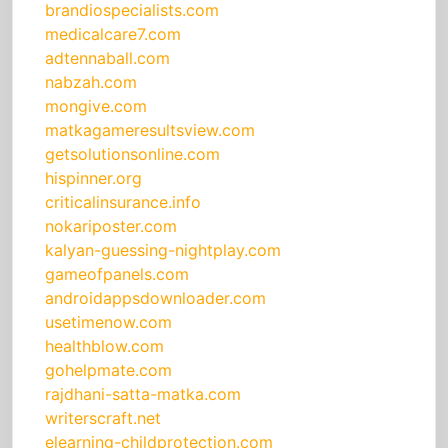
brandiospecialists.com
medicalcare7.com
adtennaball.com
nabzah.com
mongive.com
matkagameresultsview.com
getsolutionsonline.com
hispinner.org
criticalinsurance.info
nokariposter.com
kalyan-guessing-nightplay.com
gameofpanels.com
androidappsdownloader.com
usetimenow.com
healthblow.com
gohelpmate.com
rajdhani-satta-matka.com
writerscraft.net
elearning-childprotection.com