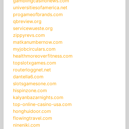
gamblingcasinonews.com
universitiesofamerica.net
progameofbrands.com
qbreview.org
servicewueste.org
zippyrevs.com
matkanumbernow.com
myjobcirculars.com
healthmoreoverfitness.com
topslotxgames.com
routerloggnet.net
dantella6.com
slotsgamesone.com
hispinzone.com
kalyanbazarnights.com
top-online-casino-usa.com
honghuidoor.com
flowingtravel.com
nineniki.com