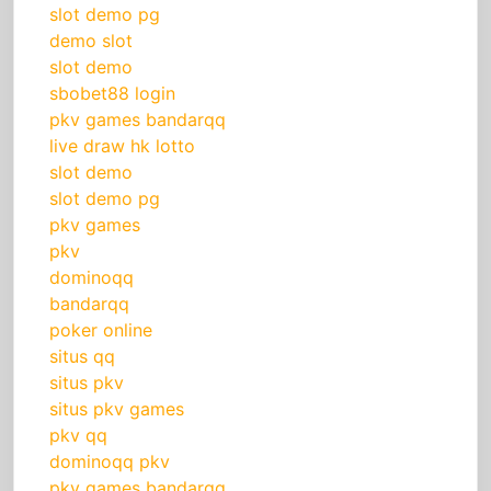
slot demo pg
demo slot
slot demo
sbobet88 login
pkv games bandarqq
live draw hk lotto
slot demo
slot demo pg
pkv games
pkv
dominoqq
bandarqq
poker online
situs qq
situs pkv
situs pkv games
pkv qq
dominoqq pkv
pkv games bandarqq