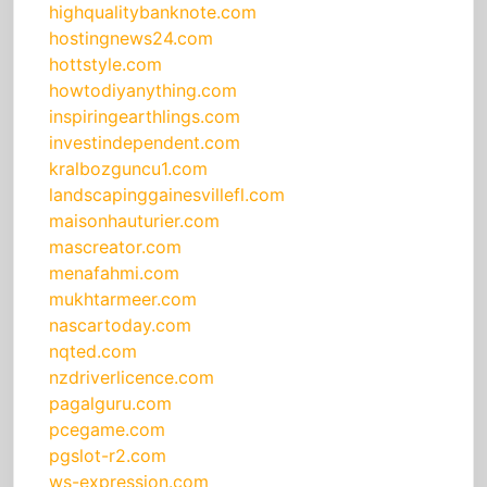
highqualitybanknote.com
hostingnews24.com
hottstyle.com
howtodiyanything.com
inspiringearthlings.com
investindependent.com
kralbozguncu1.com
landscapinggainesvillefl.com
maisonhauturier.com
mascreator.com
menafahmi.com
mukhtarmeer.com
nascartoday.com
nqted.com
nzdriverlicence.com
pagalguru.com
pcegame.com
pgslot-r2.com
ws-expression.com