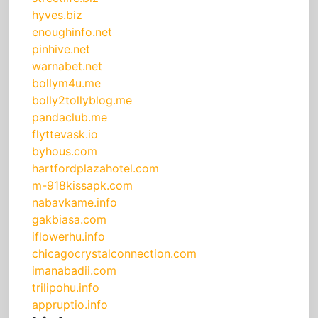
hyves.biz
enoughinfo.net
pinhive.net
warnabet.net
bollym4u.me
bolly2tollyblog.me
pandaclub.me
flyttevask.io
byhous.com
hartfordplazahotel.com
m-918kissapk.com
nabavkame.info
gakbiasa.com
iflowerhu.info
chicagocrystalconnection.com
imanabadii.com
trilipohu.info
appruptio.info