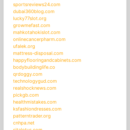
sportsreviews24.com
dubai360blog.com
lucky77slot.org
growmefast.com
mahkotahokislot.com
onlinecancerpharm.com
ufalek.org
mattress-disposal.com
happyflooringandcabinets.com
bodybuildinglife.co
qrdoggy.com
technologygud.com
realshocknews.com
pickgb.com
healthmistakes.com
ksfashiondresses.com
patterntrader.org
cnhpa.net
sitalotus.com