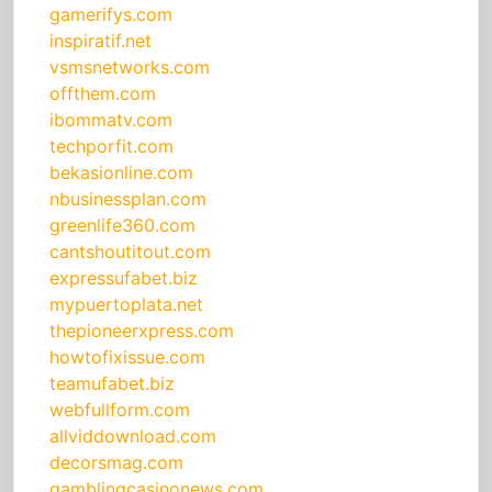
gamerifys.com
inspiratif.net
vsmsnetworks.com
offthem.com
ibommatv.com
techporfit.com
bekasionline.com
nbusinessplan.com
greenlife360.com
cantshoutitout.com
expressufabet.biz
mypuertoplata.net
thepioneerxpress.com
howtofixissue.com
teamufabet.biz
webfullform.com
allviddownload.com
decorsmag.com
gamblingcasinonews.com