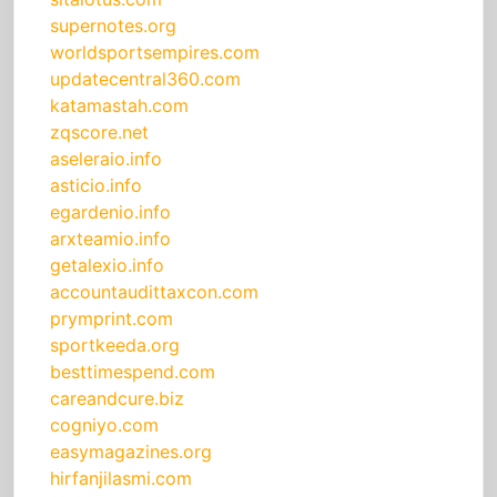
supernotes.org
worldsportsempires.com
updatecentral360.com
katamastah.com
zqscore.net
aseleraio.info
asticio.info
egardenio.info
arxteamio.info
getalexio.info
accountaudittaxcon.com
prymprint.com
sportkeeda.org
besttimespend.com
careandcure.biz
cogniyo.com
easymagazines.org
hirfanjilasmi.com