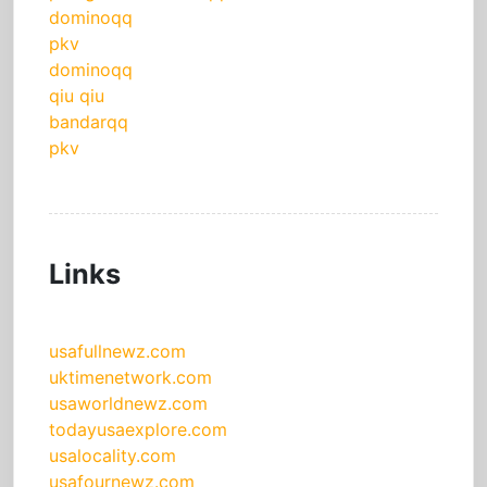
dominoqq
pkv
dominoqq
qiu qiu
bandarqq
pkv
Links
usafullnewz.com
uktimenetwork.com
usaworldnewz.com
todayusaexplore.com
usalocality.com
usafournewz.com