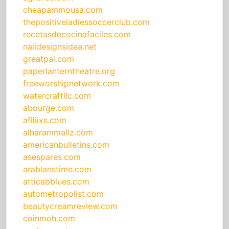
cheapammousa.com
thepositiveladiessoccerclub.com
recetasdecocinafaciles.com
naildesignsidea.net
greatpai.com
paperlanterntheatre.org
freeworshipnetwork.com
watercraftllc.com
abourge.com
afiliixs.com
alharammallz.com
americanbulletins.com
asespares.com
arabianstime.com
atticabblues.com
autometropolist.com
beautycreamreview.com
coinmoh.com