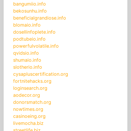
bangumiio.info
bekosunhu.info
beneficialgrandiose.info
blomaio.info
dosellinfoplete.info
podtubeio.info
powerfulvolatile.info
qvidsio.info
shumaio.info
slotherio.info
cysapluscertification.org
fortnitehacks.org
loginsearch.org
aodecor.org
donorsmatch.org
nowtimes.org
casinoeing.org
livemocha.biz
streetlife.biz