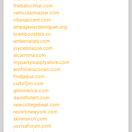
thebalochhal.com
vehicularmaster.com
vibesaccent.com
ampajavierdemiguel.org
brainboosters.co
amberlately.com
joycebriscoe.com
aicarmina.com
mypartysupplystore.com
annforwisconsin.com
findjaipur.com
cultofjim.com
glimmerick.com
davidfollett.com
newcollegebeat.com
reverbnewyork.com
skinmerch.com
usvisaforum.com