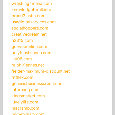
wrestling4mena.com
knowledgeforall.info
brand2lastio.com
usadigitalservices.com
socialhoppers.com
creativedream.net
n2315.com
getwebonline.com
onlyfansheaven.com
lky08.com
ralph-fiennes.net
fielder-maximum-discount.net
fitfllex.com
genesisbusinesscredit.com
inforuang.com
kindsmarket.com
luvelylife.com
macramb.com
mypet-diary.com