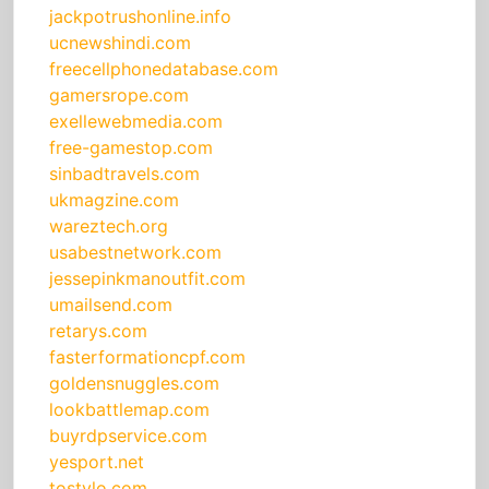
jackpotrushonline.info
ucnewshindi.com
freecellphonedatabase.com
gamersrope.com
exellewebmedia.com
free-gamestop.com
sinbadtravels.com
ukmagzine.com
wareztech.org
usabestnetwork.com
jessepinkmanoutfit.com
umailsend.com
retarys.com
fasterformationcpf.com
goldensnuggles.com
lookbattlemap.com
buyrdpservice.com
yesport.net
tostylo.com