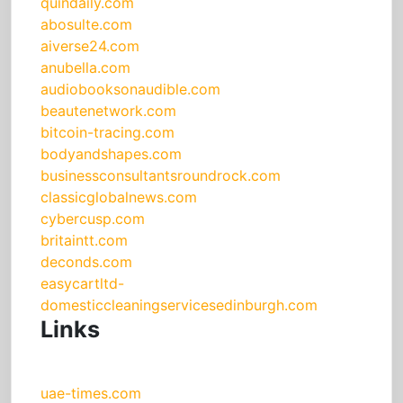
quindaily.com
abosulte.com
aiverse24.com
anubella.com
audiobooksonaudible.com
beautenetwork.com
bitcoin-tracing.com
bodyandshapes.com
businessconsultantsroundrock.com
classicglobalnews.com
cybercusp.com
britaintt.com
deconds.com
easycartltd-
domesticcleaningservicesedinburgh.com
Links
uae-times.com