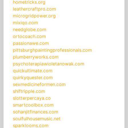
hometricks.org
leathercraftpro.com
microgridpower.org
mixiqo.com
needglobe.com
ortocoach.com
passionawe.com
pittsburghpaintingprofessionals.com
plumberryworks.com
psychoterapiawioletanowak.com
quickultimate.com
quirkyquester.com
sexmedicineformen.com
shiftripple.com
slotterpercaya.co
smartcoolbox.com
sohanjitfinances.com
soulfulhousemusic.net
sparklooms.com