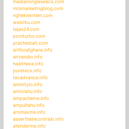
mediamingleseaco.com
mtsmarketingblog.com
nghekiemtien.com
wasirku.com
tejas24.com
poolturbo.com
prachestait.com
artforafghans.info
airvendio.info
healthexe.info
puretecx.info
tecadvance.info
aminityio.info
amiolahu.info
ampacheme.info
ampullahu.info
aromaxme.info
asserthatecontrast.info
atenderme.info