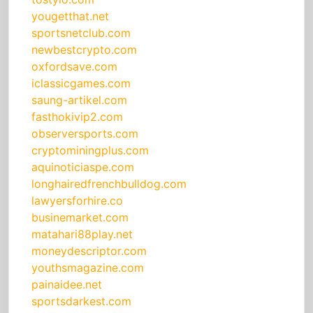
yougetthat.net
sportsnetclub.com
newbestcrypto.com
oxfordsave.com
iclassicgames.com
saung-artikel.com
fasthokivip2.com
observersports.com
cryptominingplus.com
aquinoticiaspe.com
longhairedfrenchbulldog.com
lawyersforhire.co
businemarket.com
matahari88play.net
moneydescriptor.com
youthsmagazine.com
painaidee.net
sportsdarkest.com