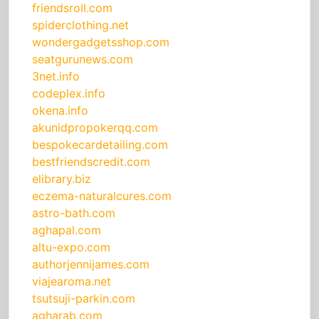
friendsroll.com
spiderclothing.net
wondergadgetsshop.com
seatgurunews.com
3net.info
codeplex.info
okena.info
akunidpropokerqq.com
bespokecardetailing.com
bestfriendscredit.com
elibrary.biz
eczema-naturalcures.com
astro-bath.com
aghapal.com
altu-expo.com
authorjennijames.com
viajearoma.net
tsutsuji-parkin.com
agharab.com