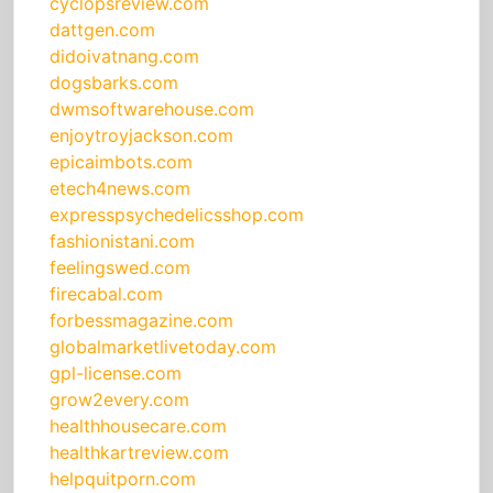
cyclopsreview.com
dattgen.com
didoivatnang.com
dogsbarks.com
dwmsoftwarehouse.com
enjoytroyjackson.com
epicaimbots.com
etech4news.com
expresspsychedelicsshop.com
fashionistani.com
feelingswed.com
firecabal.com
forbessmagazine.com
globalmarketlivetoday.com
gpl-license.com
grow2every.com
healthhousecare.com
healthkartreview.com
helpquitporn.com