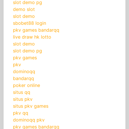
slot demo pg
demo slot
slot demo
sbobet88 login
pkv games bandarqq
live draw hk lotto
slot demo
slot demo pg
pkv games
pkv
dominoqq
bandarqq
poker online
situs qq
situs pkv
situs pkv games
pkv qq
dominoqq pkv
pkv games bandarqq