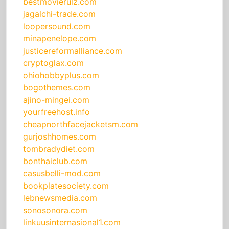
bestmovierulz.com
jagalchi-trade.com
loopersound.com
minapenelope.com
justicereformalliance.com
cryptoglax.com
ohiohobbyplus.com
bogothemes.com
ajino-mingei.com
yourfreehost.info
cheapnorthfacejacketsm.com
gurjoshhomes.com
tombradydiet.com
bonthaiclub.com
casusbelli-mod.com
bookplatesociety.com
lebnewsmedia.com
sonosonora.com
linkuusinternasional1.com