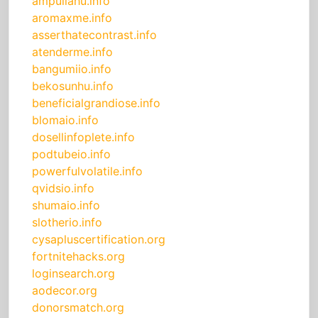
ampullahu.info
aromaxme.info
asserthatecontrast.info
atenderme.info
bangumiio.info
bekosunhu.info
beneficialgrandiose.info
blomaio.info
dosellinfoplete.info
podtubeio.info
powerfulvolatile.info
qvidsio.info
shumaio.info
slotherio.info
cysapluscertification.org
fortnitehacks.org
loginsearch.org
aodecor.org
donorsmatch.org