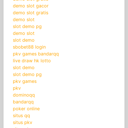
demo slot gacor
demo slot gratis
demo slot
slot demo pg
demo slot
slot demo
sbobet88 login
pkv games bandarqq
live draw hk lotto
slot demo
slot demo pg
pkv games
pkv
dominoqq
bandarqq
poker online
situs qq
situs pkv