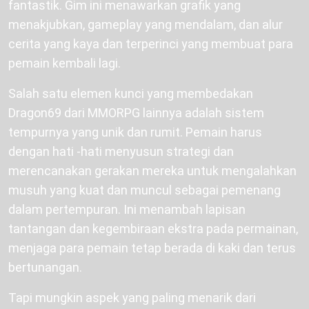
fantastik. Gim ini menawarkan grafik yang
menakjubkan, gameplay yang mendalam, dan alur
cerita yang kaya dan terperinci yang membuat para
pemain kembali lagi.
Salah satu elemen kunci yang membedakan
Dragon69 dari MMORPG lainnya adalah sistem
tempurnya yang unik dan rumit. Pemain harus
dengan hati -hati menyusun strategi dan
merencanakan gerakan mereka untuk mengalahkan
musuh yang kuat dan muncul sebagai pemenang
dalam pertempuran. Ini menambah lapisan
tantangan dan kegembiraan ekstra pada permainan,
menjaga para pemain tetap berada di kaki dan terus
bertunangan.
Tapi mungkin aspek yang paling menarik dari