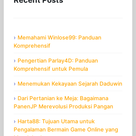
Memahami Winlose99: Panduan
Komprehensif
Pengertian Parlay4D: Panduan
Komprehensif untuk Pemula
Menemukan Kekayaan Sejarah Daduwin
Dari Pertanian ke Meja: Bagaimana
PanenJP Merevolusi Produksi Pangan
Harta88: Tujuan Utama untuk
Pengalaman Bermain Game Online yang