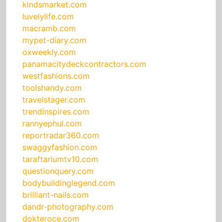
kindsmarket.com
luvelylife.com
macramb.com
mypet-diary.com
oxweekly.com
panamacitydeckcontractors.com
westfashions.com
toolshandy.com
travelstager.com
trendinspires.com
rannyephul.com
reportradar360.com
swaggyfashion.com
taraftariumtv10.com
questionquery.com
bodybuildinglegend.com
brilliant-nails.com
dandr-photography.com
dokteroce.com