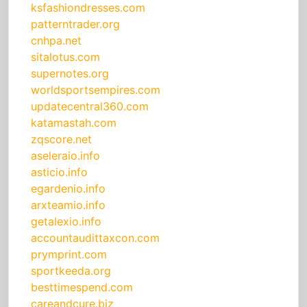
ksfashiondresses.com
patterntrader.org
cnhpa.net
sitalotus.com
supernotes.org
worldsportsempires.com
updatecentral360.com
katamastah.com
zqscore.net
aseleraio.info
asticio.info
egardenio.info
arxteamio.info
getalexio.info
accountaudittaxcon.com
prymprint.com
sportkeeda.org
besttimespend.com
careandcure.biz