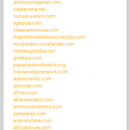
authorjennijames.com
viajearoma.net
tsutsuji-parkin.com
agharab.com
cheapammousa.com
thepositiveladiessoccerclub.com
recetasdecocinafaciles.com
naildesignsidea.net
greatpai.com
paperlanterntheatre.org
freeworshipnetwork.com
watercraftllc.com
abourge.com
afiliixs.com
alharammallz.com
americanbulletins.com
asespares.com
arabianstime.com
atticabblues.com