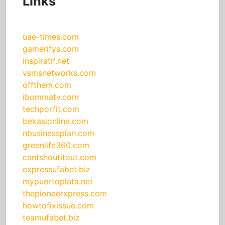
Links
uae-times.com
gamerifys.com
inspiratif.net
vsmsnetworks.com
offthem.com
ibommatv.com
techporfit.com
bekasionline.com
nbusinessplan.com
greenlife360.com
cantshoutitout.com
expressufabet.biz
mypuertoplata.net
thepioneerxpress.com
howtofixissue.com
teamufabet.biz