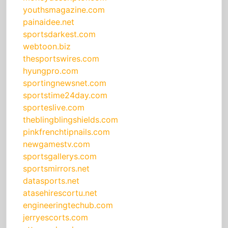
youthsmagazine.com
painaidee.net
sportsdarkest.com
webtoon.biz
thesportswires.com
hyungpro.com
sportingnewsnet.com
sportstime24day.com
sporteslive.com
theblingblingshields.com
pinkfrenchtipnails.com
newgamestv.com
sportsgallerys.com
sportsmirrors.net
datasports.net
atasehirescortu.net
engineeringtechub.com
jerryescorts.com