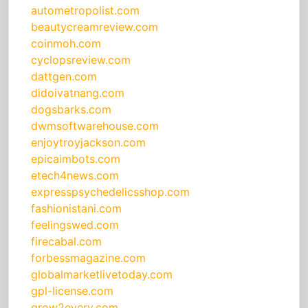
autometropolist.com
beautycreamreview.com
coinmoh.com
cyclopsreview.com
dattgen.com
didoivatnang.com
dogsbarks.com
dwmsoftwarehouse.com
enjoytroyjackson.com
epicaimbots.com
etech4news.com
expresspsychedelicsshop.com
fashionistani.com
feelingswed.com
firecabal.com
forbessmagazine.com
globalmarketlivetoday.com
gpl-license.com
grow2every.com