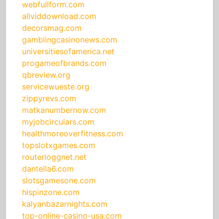
webfullform.com
allviddownload.com
decorsmag.com
gamblingcasinonews.com
universitiesofamerica.net
progameofbrands.com
qbreview.org
servicewueste.org
zippyrevs.com
matkanumbernow.com
myjobcirculars.com
healthmoreoverfitness.com
topslotxgames.com
routerloggnet.net
dantella6.com
slotsgamesone.com
hispinzone.com
kalyanbazarnights.com
top-online-casino-usa.com