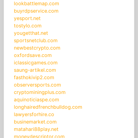
lookbattlemap.com
buyrdpservice.com
yesport.net
tostylo.com
yougetthat.net
sportsnetclub.com
newbestcrypto.com
oxfordsave.com
iclassicgames.com
saung-artikel.com
fasthokivip2.com
observersports.com
cryptominingplus.com
aquinoticiaspe.com
longhairedfrenchbulldog.com
lawyersforhire.co
businemarket.com
matahari88play.net
moneydescriptor.com