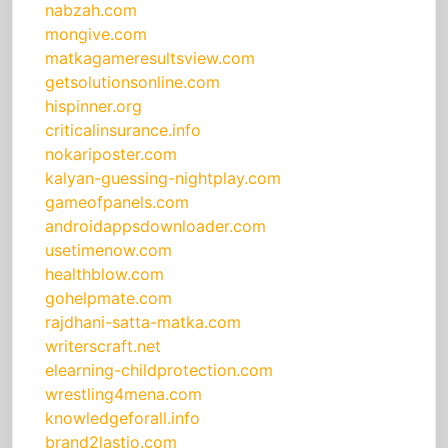
nabzah.com
mongive.com
matkagameresultsview.com
getsolutionsonline.com
hispinner.org
criticalinsurance.info
nokariposter.com
kalyan-guessing-nightplay.com
gameofpanels.com
androidappsdownloader.com
usetimenow.com
healthblow.com
gohelpmate.com
rajdhani-satta-matka.com
writerscraft.net
elearning-childprotection.com
wrestling4mena.com
knowledgeforall.info
brand2lastio.com