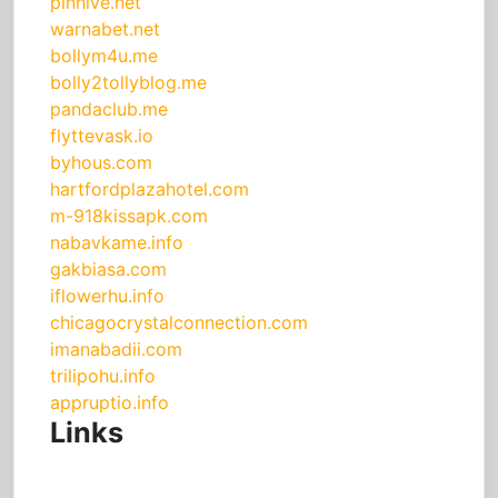
pinhive.net
warnabet.net
bollym4u.me
bolly2tollyblog.me
pandaclub.me
flyttevask.io
byhous.com
hartfordplazahotel.com
m-918kissapk.com
nabavkame.info
gakbiasa.com
iflowerhu.info
chicagocrystalconnection.com
imanabadii.com
trilipohu.info
appruptio.info
Links