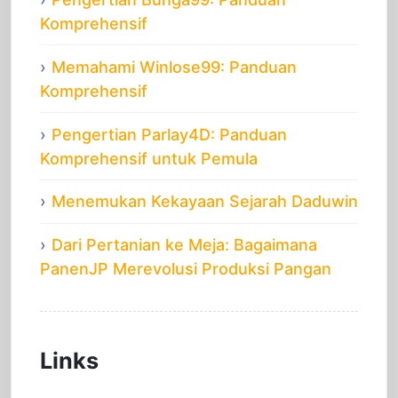
Komprehensif
Memahami Winlose99: Panduan
Komprehensif
Pengertian Parlay4D: Panduan
Komprehensif untuk Pemula
Menemukan Kekayaan Sejarah Daduwin
Dari Pertanian ke Meja: Bagaimana
PanenJP Merevolusi Produksi Pangan
Links