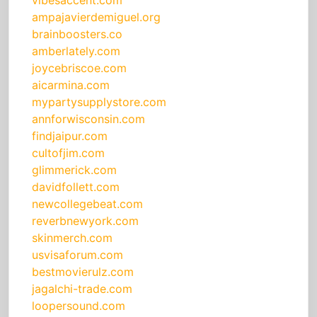
vibesaccent.com
ampajavierdemiguel.org
brainboosters.co
amberlately.com
joycebriscoe.com
aicarmina.com
mypartysupplystore.com
annforwisconsin.com
findjaipur.com
cultofjim.com
glimmerick.com
davidfollett.com
newcollegebeat.com
reverbnewyork.com
skinmerch.com
usvisaforum.com
bestmovierulz.com
jagalchi-trade.com
loopersound.com