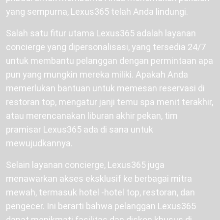
yang sempurna, Lexus365 telah Anda lindungi.
Salah satu fitur utama Lexus365 adalah layanan
concierge yang dipersonalisasi, yang tersedia 24/7
untuk membantu pelanggan dengan permintaan apa
pun yang mungkin mereka miliki. Apakah Anda
memerlukan bantuan untuk memesan reservasi di
restoran top, mengatur janji temu spa menit terakhir,
atau merencanakan liburan akhir pekan, tim
pramisar Lexus365 ada di sana untuk
mewujudkannya.
Selain layanan concierge, Lexus365 juga
menawarkan akses eksklusif ke berbagai mitra
mewah, termasuk hotel -hotel top, restoran, dan
pengecer. Ini berarti bahwa pelanggan Lexus365
dapat menikmati fasilitas dan diskon khusus di