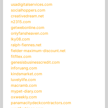
usadigitalservices.com
socialhoppers.com
creativedream.net
n2315.com
getwebonline.com
onlyfansheaven.com
lky08.com
ralph-fiennes.net
fielder-maximum-discount.net
fitfllex.com
genesisbusinesscredit.com
inforuang.com
kindsmarket.com
luvelylife.com
macramb.com
mypet-diary.com
oxweekly.com
panamacitydeckcontractors.com