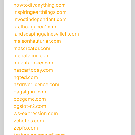
howtodiyanything.com
inspiringearthlings.com
investindependent.com
kralbozguncu1.com
landscapinggainesvillefl.com
maisonhauturier.com
mascreator.com
menafahmi.com
mukhtarmeer.com
nascartoday.com
nqted.com
nzdriverlicence.com
pagalguru.com
pcegame.com
pgslot-r2.com
ws-expression.com
zchotels.com
zepfo.com