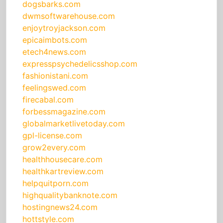
dogsbarks.com
dwmsoftwarehouse.com
enjoytroyjackson.com
epicaimbots.com
etech4news.com
expresspsychedelicsshop.com
fashionistani.com
feelingswed.com
firecabal.com
forbessmagazine.com
globalmarketlivetoday.com
gpl-license.com
grow2every.com
healthhousecare.com
healthkartreview.com
helpquitporn.com
highqualitybanknote.com
hostingnews24.com
hottstyle.com