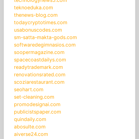
technologynews5.com
teknoeduka.com
thenews-blog.com
todaycryptotimes.com
usabonuscodes.com
sm-satta-makta-gods.com
softwaredegimnasios.com
soopermagazine.com
spacecoastdailys.com
readytrademark.com
renovationsrated.com
scoziarestaurant.com
seohart.com
set-cleaning.com
promodesignai.com
publicistspaper.com
quindaily.com
abosulte.com
aiverse24.com