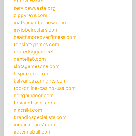
qbreview.org
servicewueste.org
zippyrevs.com
matkanumbernow.com
myjobcirculars.com
healthmoreoverfitness.com
topslotxgames.com
routerloggnet.net
dantella6.com
slotsgamesone.com
hispinzone.com
kalyanbazarnights.com
top-online-casino-usa.com
honghuidoor.com
flowingtravel.com
nineniki.com
brandiospecialists.com
medicalcare7.com
adtennaball.com