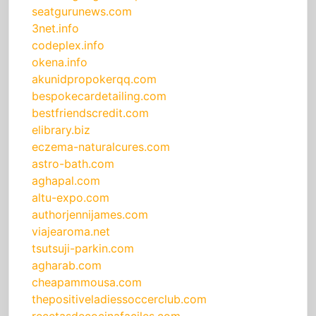
seatgurunews.com
3net.info
codeplex.info
okena.info
akunidpropokerqq.com
bespokecardetailing.com
bestfriendscredit.com
elibrary.biz
eczema-naturalcures.com
astro-bath.com
aghapal.com
altu-expo.com
authorjennijames.com
viajearoma.net
tsutsuji-parkin.com
agharab.com
cheapammousa.com
thepositiveladiessoccerclub.com