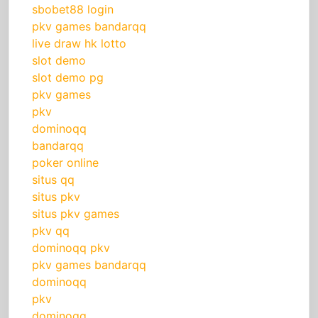
sbobet88 login
pkv games bandarqq
live draw hk lotto
slot demo
slot demo pg
pkv games
pkv
dominoqq
bandarqq
poker online
situs qq
situs pkv
situs pkv games
pkv qq
dominoqq pkv
pkv games bandarqq
dominoqq
pkv
dominoqq