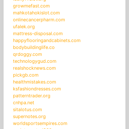
growmefast.com
mahkotahokislot.com
onlinecancerpharm.com
ufalek.org
mattress-disposal.com
happyflooringandcabinets.com
bodybuildinglife.co
qrdoggy.com
technologygud.com
realshocknews.com
pickgb.com
healthmistakes.com
ksfashiondresses.com
patterntrader.org
cnhpa.net
sitalotus.com
supernotes.org
worldsportsempires.com