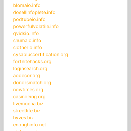
blomaio.info
dosellinfoplete.info
podtubeio.info
powerfulvolatile.info
qvidsio.info
shumaio.info
slotherio.info
cysapluscertification.org
fortnitehacks.org
loginsearch.org
aodecor.org
donorsmatch.org
nowtimes.org
casinoeing.org
livemocha.biz
streetlife.biz
hyves.biz
enoughinfo.net