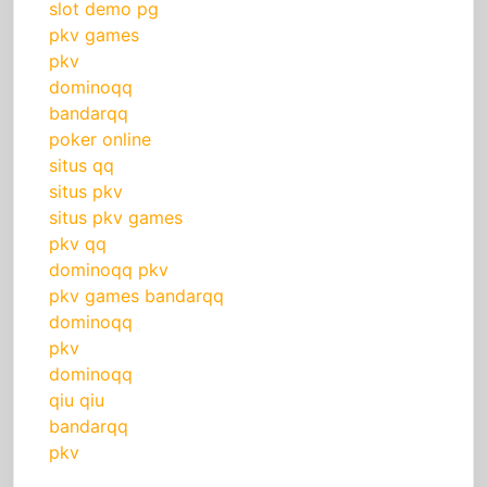
slot demo pg
pkv games
pkv
dominoqq
bandarqq
poker online
situs qq
situs pkv
situs pkv games
pkv qq
dominoqq pkv
pkv games bandarqq
dominoqq
pkv
dominoqq
qiu qiu
bandarqq
pkv