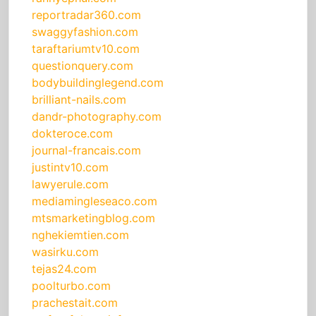
reportradar360.com
swaggyfashion.com
taraftariumtv10.com
questionquery.com
bodybuildinglegend.com
brilliant-nails.com
dandr-photography.com
dokteroce.com
journal-francais.com
justintv10.com
lawyerule.com
mediamingleseaco.com
mtsmarketingblog.com
nghekiemtien.com
wasirku.com
tejas24.com
poolturbo.com
prachestait.com