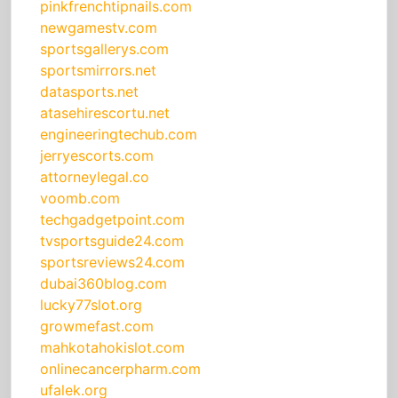
pinkfrenchtipnails.com
newgamestv.com
sportsgallerys.com
sportsmirrors.net
datasports.net
atasehirescortu.net
engineeringtechub.com
jerryescorts.com
attorneylegal.co
voomb.com
techgadgetpoint.com
tvsportsguide24.com
sportsreviews24.com
dubai360blog.com
lucky77slot.org
growmefast.com
mahkotahokislot.com
onlinecancerpharm.com
ufalek.org