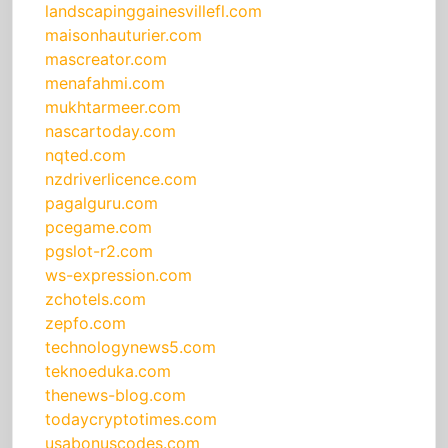
landscapinggainesvillefl.com
maisonhauturier.com
mascreator.com
menafahmi.com
mukhtarmeer.com
nascartoday.com
nqted.com
nzdriverlicence.com
pagalguru.com
pcegame.com
pgslot-r2.com
ws-expression.com
zchotels.com
zepfo.com
technologynews5.com
teknoeduka.com
thenews-blog.com
todaycryptotimes.com
usabonuscodes.com