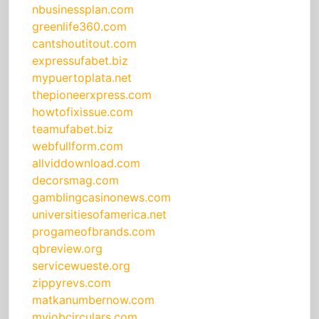
nbusinessplan.com
greenlife360.com
cantshoutitout.com
expressufabet.biz
mypuertoplata.net
thepioneerxpress.com
howtofixissue.com
teamufabet.biz
webfullform.com
allviddownload.com
decorsmag.com
gamblingcasinonews.com
universitiesofamerica.net
progameofbrands.com
qbreview.org
servicewueste.org
zippyrevs.com
matkanumbernow.com
myjobcirculars.com