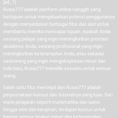
[ad_1]
Rusia777 adalah platform online canggih yang
bertujuan untuk mengeluarkan potensi penggunanya
dengan menyediakan berbagai fitur dan alat untuk
membantu mereka mencapai tujuan. Apakah Anda
seorang pelajar yang ingin meningkatkan prestasi
akademis Anda, seorang profesional yang ingin
meningkatkan keterampilan Anda, atau sekadar
seseorang yang ingin mengeksplorasi minat dan
hobi baru, Rusia777 memiliki sesuatu untuk semua
orang.
Salah satu fitur menonjol dari Rusia777 adalah
perpustakaan kursus dan tutorialnya yang luas. Dari
mata pelajaran seperti matematika dan sains
hingga seni dan kerajinan, terdapat kursus untuk
hampir semua tingkat minat dan keterampilan.