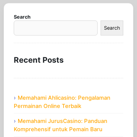
Search
Search
Recent Posts
Memahami Ahlicasino: Pengalaman
Permainan Online Terbaik
Memahami JurusCasino: Panduan
Komprehensif untuk Pemain Baru