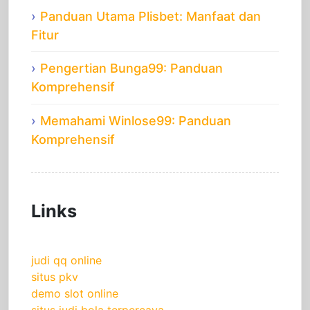
Panduan Utama Plisbet: Manfaat dan
Fitur
Pengertian Bunga99: Panduan
Komprehensif
Memahami Winlose99: Panduan
Komprehensif
Links
judi qq online
situs pkv
demo slot online