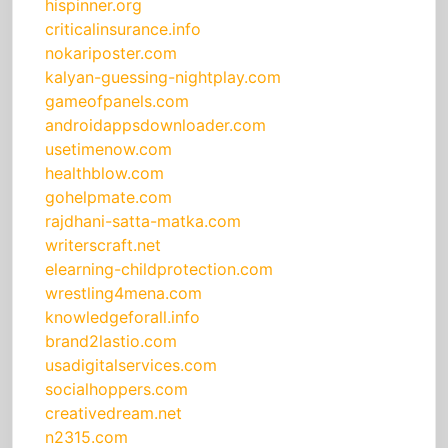
hispinner.org
criticalinsurance.info
nokariposter.com
kalyan-guessing-nightplay.com
gameofpanels.com
androidappsdownloader.com
usetimenow.com
healthblow.com
gohelpmate.com
rajdhani-satta-matka.com
writerscraft.net
elearning-childprotection.com
wrestling4mena.com
knowledgeforall.info
brand2lastio.com
usadigitalservices.com
socialhoppers.com
creativedream.net
n2315.com