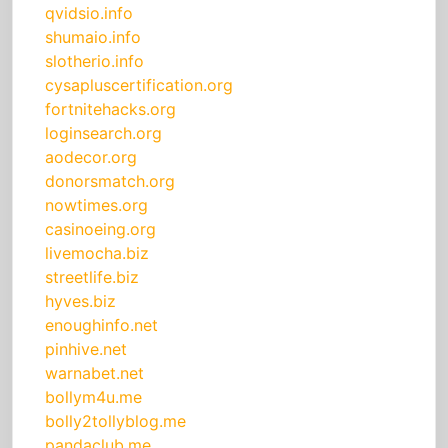
qvidsio.info
shumaio.info
slotherio.info
cysapluscertification.org
fortnitehacks.org
loginsearch.org
aodecor.org
donorsmatch.org
nowtimes.org
casinoeing.org
livemocha.biz
streetlife.biz
hyves.biz
enoughinfo.net
pinhive.net
warnabet.net
bollym4u.me
bolly2tollyblog.me
pandaclub.me