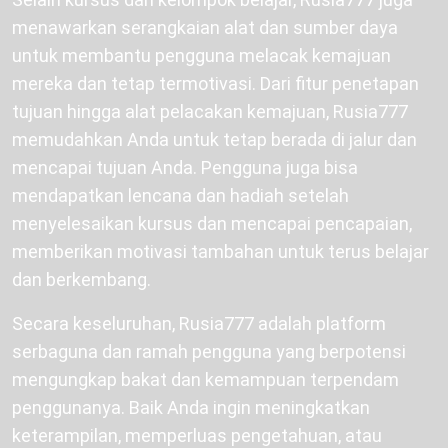
menawarkan serangkaian alat dan sumber daya
untuk membantu pengguna melacak kemajuan
mereka dan tetap termotivasi. Dari fitur penetapan
tujuan hingga alat pelacakan kemajuan, Rusia777
memudahkan Anda untuk tetap berada di jalur dan
mencapai tujuan Anda. Pengguna juga bisa
mendapatkan lencana dan hadiah setelah
menyelesaikan kursus dan mencapai pencapaian,
memberikan motivasi tambahan untuk terus belajar
dan berkembang.
Secara keseluruhan, Rusia777 adalah platform
serbaguna dan ramah pengguna yang berpotensi
mengungkap bakat dan kemampuan terpendam
penggunanya. Baik Anda ingin meningkatkan
keterampilan, memperluas pengetahuan, atau