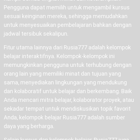
Pengguna dapat memilih untuk mengambil kursus
sesuai keinginan mereka, sehingga memudahkan
untuk menyesuaikan pembelajaran bahkan dengan
jadwal tersibuk sekalipun.
Fitur utama lainnya dari Rusia777 adalah kelompok
belajar interaktifnya. Kelompok-kelompok ini
memungkinkan pengguna untuk terhubung dengan
orang lain yang memiliki minat dan tujuan yang
sama, menyediakan lingkungan yang mendukung
dan kolaboratif untuk belajar dan berkembang. Baik
Anda mencari mitra belajar, kolaborator proyek, atau
sekadar tempat untuk mendiskusikan topik favorit
Anda, kelompok belajar Rusia777 adalah sumber
daya yang berharga.
Selain kursus dan kelompok belajar, Rusia777 juga