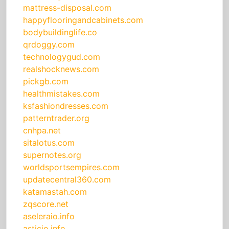
mattress-disposal.com
happyflooringandcabinets.com
bodybuildinglife.co
qrdoggy.com
technologygud.com
realshocknews.com
pickgb.com
healthmistakes.com
ksfashiondresses.com
patterntrader.org
cnhpa.net
sitalotus.com
supernotes.org
worldsportsempires.com
updatecentral360.com
katamastah.com
zqscore.net
aseleraio.info
asticio.info