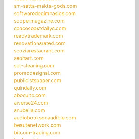
sm-satta-makta-gods.com
softwaredegimnasios.com
soopermagazine.com
spacecoastdailys.com
readytrademark.com
renovationsrated.com
scoziarestaurant.com
seohart.com
set-cleaning.com
promodesignai.com
publicistspaper.com
quindaily.com
abosulte.com
aiverse24.com
anubella.com
audiobooksonaudible.com
beautenetwork.com
bitcoin-tracing.com