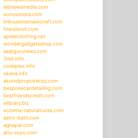
lebnewsmedia.com
sonosonora.com
linkuusinternasional1.com
friendsroll.com
spiderclothing.net
wondergadgetsshop.com
seatgurunews.com
3net.info
codeplex.info
okena.info
akunidpropokerqq.com
bespokecardetailing.com
bestfriendscredit.com
elibrary.biz
eczema-naturalcures.com
astro-bath.com
aghapal.com
altu-expo.com