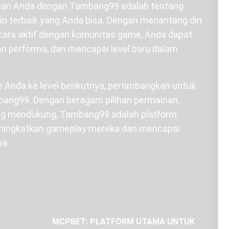
nan Anda dengan Tambang99 adalah tentang
n terbaik yang Anda bisa. Dengan menantang diri
secara aktif dengan komunitas game, Anda dapat
n performa, dan mencapai level baru dalam
Anda ke level berikutnya, pertimbangkan untuk
ang99. Dengan beragam pilihan permainan,
ang mendukung, Tambang99 adalah platform
eningkatkan gameplay mereka dan mencapai
ya.
MCPBET: PLATFORM UTAMA UNTUK