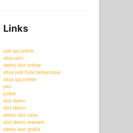
Links
judi qq online
situs pkv
demo slot online
situs judi bola terpercaya
situs qq online
pkv
poker
slot demo
slot demo
demo slot zeus
slot demo maxwin
demo slot gratis