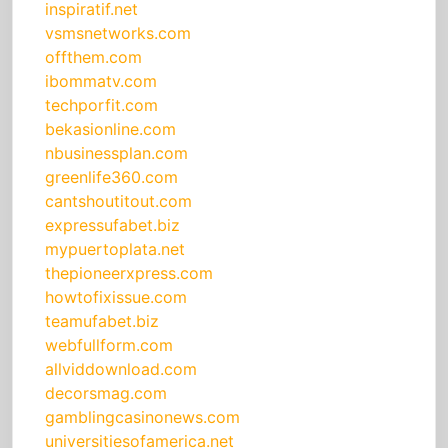
inspiratif.net
vsmsnetworks.com
offthem.com
ibommatv.com
techporfit.com
bekasionline.com
nbusinessplan.com
greenlife360.com
cantshoutitout.com
expressufabet.biz
mypuertoplata.net
thepioneerxpress.com
howtofixissue.com
teamufabet.biz
webfullform.com
allviddownload.com
decorsmag.com
gamblingcasinonews.com
universitiesofamerica.net