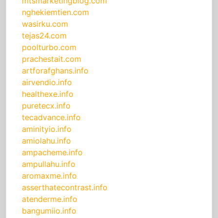
mtsmarketingblog.com
nghekiemtien.com
wasirku.com
tejas24.com
poolturbo.com
prachestait.com
artforafghans.info
airvendio.info
healthexe.info
puretecx.info
tecadvance.info
aminityio.info
amiolahu.info
ampacheme.info
ampullahu.info
aromaxme.info
asserthatecontrast.info
atenderme.info
bangumiio.info