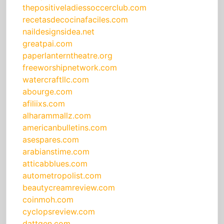
thepositiveladiessoccerclub.com
recetasdecocinafaciles.com
naildesignsidea.net
greatpai.com
paperlanterntheatre.org
freeworshipnetwork.com
watercraftllc.com
abourge.com
afiliixs.com
alharammallz.com
americanbulletins.com
asespares.com
arabianstime.com
atticabblues.com
autometropolist.com
beautycreamreview.com
coinmoh.com
cyclopsreview.com
dattgen.com