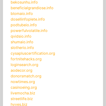
bekosunhu.info
beneficialgrandiose.info
blomaio.info
dosellinfoplete.info
podtubeio.info
powerfulvolatile.info
qvidsio.info
shumaio.info
slotherio.info
cysapluscertification.org
fortnitehacks.org
loginsearch.org
aodecor.org
donorsmatch.org
nowtimes.org
casinoeing.org
livemocha.biz
streetlife.biz
hyves.biz