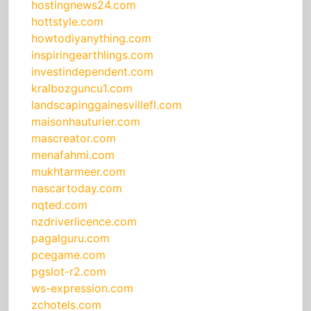
hostingnews24.com
hottstyle.com
howtodiyanything.com
inspiringearthlings.com
investindependent.com
kralbozguncu1.com
landscapinggainesvillefl.com
maisonhauturier.com
mascreator.com
menafahmi.com
mukhtarmeer.com
nascartoday.com
nqted.com
nzdriverlicence.com
pagalguru.com
pcegame.com
pgslot-r2.com
ws-expression.com
zchotels.com