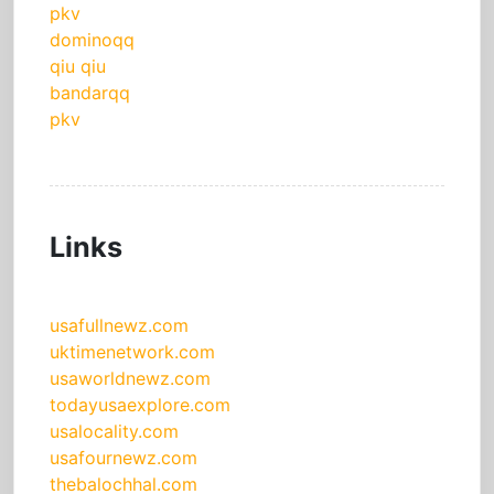
pkv
dominoqq
qiu qiu
bandarqq
pkv
Links
usafullnewz.com
uktimenetwork.com
usaworldnewz.com
todayusaexplore.com
usalocality.com
usafournewz.com
thebalochhal.com