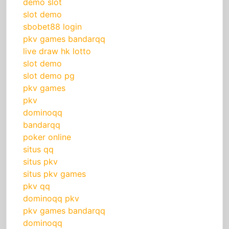
demo slot
slot demo
sbobet88 login
pkv games bandarqq
live draw hk lotto
slot demo
slot demo pg
pkv games
pkv
dominoqq
bandarqq
poker online
situs qq
situs pkv
situs pkv games
pkv qq
dominoqq pkv
pkv games bandarqq
dominoqq