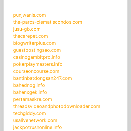
punjwanis.com
the-parcs-clematiscondos.com
jusu-gb.com
thecarepet.com
blogwriterplus.com
guestpostingseo.com
casinogambitpro.info
pokerplaymasters.info
courseoncourse.com
bantinbatdongsan247.com
bahednog.info
bahenxgek.info
pertamaskre.com
threadsvideoandphotodownloader.com
techgiddy.com
usalivenetwork.com
jackpotrushonline.info