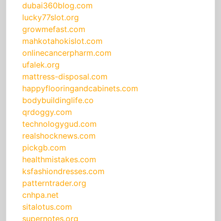
dubai360blog.com
lucky77slot.org
growmefast.com
mahkotahokislot.com
onlinecancerpharm.com
ufalek.org
mattress-disposal.com
happyflooringandcabinets.com
bodybuildinglife.co
qrdoggy.com
technologygud.com
realshocknews.com
pickgb.com
healthmistakes.com
ksfashiondresses.com
patterntrader.org
cnhpa.net
sitalotus.com
supernotes.org