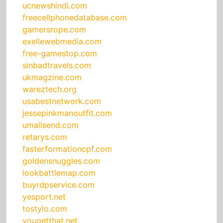
ucnewshindi.com
freecellphonedatabase.com
gamersrope.com
exellewebmedia.com
free-gamestop.com
sinbadtravels.com
ukmagzine.com
wareztech.org
usabestnetwork.com
jessepinkmanoutfit.com
umailsend.com
retarys.com
fasterformationcpf.com
goldensnuggles.com
lookbattlemap.com
buyrdpservice.com
yesport.net
tostylo.com
yougetthat.net