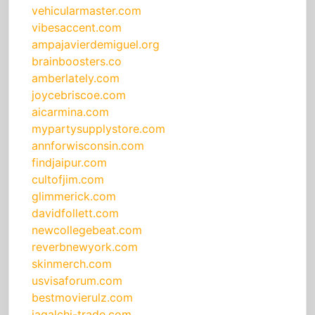
vehicularmaster.com
vibesaccent.com
ampajavierdemiguel.org
brainboosters.co
amberlately.com
joycebriscoe.com
aicarmina.com
mypartysupplystore.com
annforwisconsin.com
findjaipur.com
cultofjim.com
glimmerick.com
davidfollett.com
newcollegebeat.com
reverbnewyork.com
skinmerch.com
usvisaforum.com
bestmovierulz.com
jagalchi-trade.com