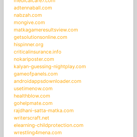
medicalcare7.com
adtennaball.com
nabzah.com
mongive.com
matkagameresultsview.com
getsolutionsonline.com
hispinner.org
criticalinsurance.info
nokariposter.com
kalyan-guessing-nightplay.com
gameofpanels.com
androidappsdownloader.com
usetimenow.com
healthblow.com
gohelpmate.com
rajdhani-satta-matka.com
writerscraft.net
elearning-childprotection.com
wrestling4mena.com