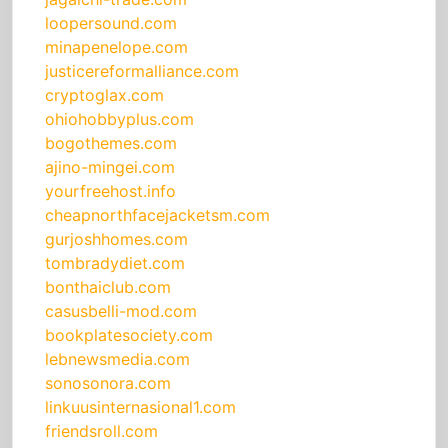
loopersound.com
minapenelope.com
justicereformalliance.com
cryptoglax.com
ohiohobbyplus.com
bogothemes.com
ajino-mingei.com
yourfreehost.info
cheapnorthfacejacketsm.com
gurjoshhomes.com
tombradydiet.com
bonthaiclub.com
casusbelli-mod.com
bookplatesociety.com
lebnewsmedia.com
sonosonora.com
linkuusinternasional1.com
friendsroll.com