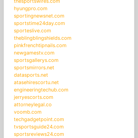
thesportswires.com
hyungpro.com
sportingnewsnet.com
sportstime24day.com
sporteslive.com
theblingblingshields.com
pinkfrenchtipnails.com
newgamestv.com
sportsgallerys.com
sportsmirrors.net
datasports.net
atasehirescortu.net
engineeringtechub.com
jerryescorts.com
attorneylegal.co
voomb.com
techgadgetpoint.com
tvsportsguide24.com
sportsreviews24.com