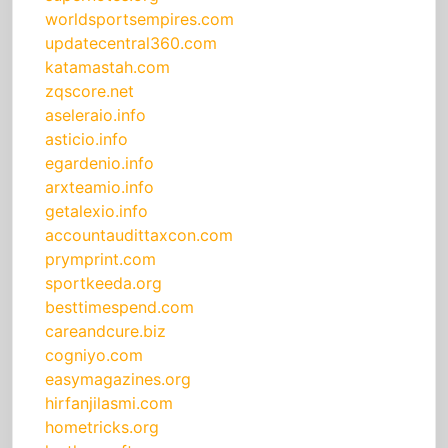
worldsportsempires.com
updatecentral360.com
katamastah.com
zqscore.net
aseleraio.info
asticio.info
egardenio.info
arxteamio.info
getalexio.info
accountaudittaxcon.com
prymprint.com
sportkeeda.org
besttimespend.com
careandcure.biz
cogniyo.com
easymagazines.org
hirfanjilasmi.com
hometricks.org