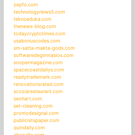
zepfo.com
technologynews5.com
teknoeduka.com
thenews-blog.com
todaycryptotimes.com
usabonuscodes.com
sm-satta-makta-gods.com
softwaredegimnasios.com
soopermagazine.com
spacecoastdailys.com
readytrademark.com
renovationsrated.com
scoziarestaurant.com
seohart.com
set-cleaning.com
promodesignai.com
publicistspaper.com
quindaily.com
abosulte.com