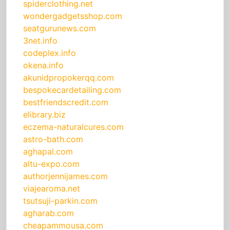
spiderclothing.net
wondergadgetsshop.com
seatgurunews.com
3net.info
codeplex.info
okena.info
akunidpropokerqq.com
bespokecardetailing.com
bestfriendscredit.com
elibrary.biz
eczema-naturalcures.com
astro-bath.com
aghapal.com
altu-expo.com
authorjennijames.com
viajearoma.net
tsutsuji-parkin.com
agharab.com
cheapammousa.com