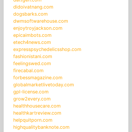
didoivatnang.com
dogsbarks.com
dwmsoftwarehouse.com
enjoytroyjackson.com
epicaimbots.com
etech4news.com
expresspsychedelicsshop.com
fashionistani.com
feelingswed.com
firecabal.com
forbessmagazine.com
globalmarketlivetoday.com
gpl-license.com
grow2every.com
healthhousecare.com
healthkartreview.com
helpquitporn.com
highqualitybanknote.com