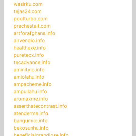
wasirku.com
tejas24.com
poolturbo.com
prachestait.com
artforafghans.info
airvendio.info
healthexe.info
puretecx.info
tecadvance.info
aminityio.info
amiolahu.info
ampacheme.info
ampullahu.info
aromaxme.info
asserthatecontrast.info
atenderme.info
bangumiio.info
bekosunhu.info
beneficialgrandiose.info