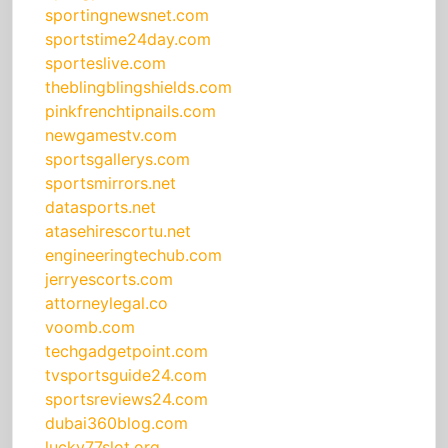
sportingnewsnet.com
sportstime24day.com
sporteslive.com
theblingblingshields.com
pinkfrenchtipnails.com
newgamestv.com
sportsgallerys.com
sportsmirrors.net
datasports.net
atasehirescortu.net
engineeringtechub.com
jerryescorts.com
attorneylegal.co
voomb.com
techgadgetpoint.com
tvsportsguide24.com
sportsreviews24.com
dubai360blog.com
lucky77slot.org