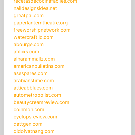
recetasdecocinafaciles.com
naildesignsidea.net
greatpai.com
paperlanterntheatre.org
freeworshipnetwork.com
watercraftllc.com
abourge.com
afiliixs.com
alharammallz.com
americanbulletins.com
asespares.com
arabianstime.com
atticabblues.com
autometropolist.com
beautycreamreview.com
coinmoh.com
cyclopsreview.com
dattgen.com
didoivatnang.com