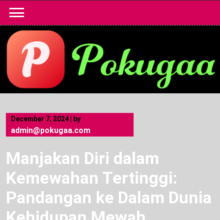
Skip
to
content
December 7, 2024
|
by
admin@pokugaa.com
Manjakan Diri dalam
Kemewahan Tertinggi:
Pandangan ke Dalam Dunia
Kehidupan Mewah