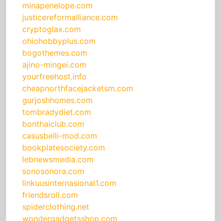
minapenelope.com
justicereformalliance.com
cryptoglax.com
ohiohobbyplus.com
bogothemes.com
ajino-mingei.com
yourfreehost.info
cheapnorthfacejacketsm.com
gurjoshhomes.com
tombradydiet.com
bonthaiclub.com
casusbelli-mod.com
bookplatesociety.com
lebnewsmedia.com
sonosonora.com
linkuusinternasional1.com
friendsroll.com
spiderclothing.net
wondergadgetsshop.com