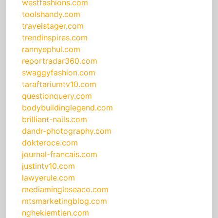
westfashions.com
toolshandy.com
travelstager.com
trendinspires.com
rannyephul.com
reportradar360.com
swaggyfashion.com
taraftariumtv10.com
questionquery.com
bodybuildinglegend.com
brilliant-nails.com
dandr-photography.com
dokteroce.com
journal-francais.com
justintv10.com
lawyerule.com
mediamingleseaco.com
mtsmarketingblog.com
nghekiemtien.com