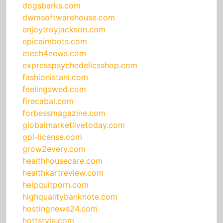
dogsbarks.com
dwmsoftwarehouse.com
enjoytroyjackson.com
epicaimbots.com
etech4news.com
expresspsychedelicsshop.com
fashionistani.com
feelingswed.com
firecabal.com
forbessmagazine.com
globalmarketlivetoday.com
gpl-license.com
grow2every.com
healthhousecare.com
healthkartreview.com
helpquitporn.com
highqualitybanknote.com
hostingnews24.com
hottstyle.com