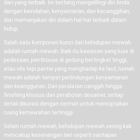
dari yang terbaik. Ini tentang mengelilingi diri Anda
dengan keindahan, kenyamanan, dan kecanggihan,
dan memanjakan diri dalam hal-hal terbaik dalam
hidup.
Salah satu komponen kunci dari kehidupan mewah
adalah rumah mewah. Baik itu kawasan yang luas di
pedesaan, penthouse di gedung bertingkat tinggi,
atau vila tepi pantai yang menghadap ke laut, rumah
mewah adalah tempat perlindungan kenyamanan
dan keanggunan. Dari peralatan canggih hingga
finishing khusus dan perabotan desainer, setiap
detail dikurasi dengan cermat untuk menciptakan
ruang kemewahan tertinggi.
Selain rumah mewah, kehidupan mewah sering kali
mencakup kesenangan lain seperti santapan