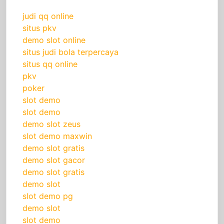
judi qq online
situs pkv
demo slot online
situs judi bola terpercaya
situs qq online
pkv
poker
slot demo
slot demo
demo slot zeus
slot demo maxwin
demo slot gratis
demo slot gacor
demo slot gratis
demo slot
slot demo pg
demo slot
slot demo