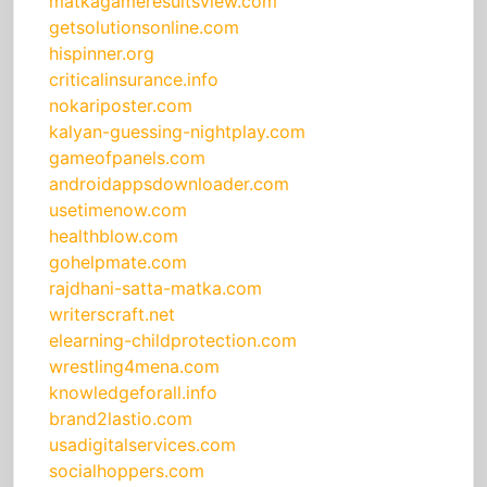
matkagameresultsview.com
getsolutionsonline.com
hispinner.org
criticalinsurance.info
nokariposter.com
kalyan-guessing-nightplay.com
gameofpanels.com
androidappsdownloader.com
usetimenow.com
healthblow.com
gohelpmate.com
rajdhani-satta-matka.com
writerscraft.net
elearning-childprotection.com
wrestling4mena.com
knowledgeforall.info
brand2lastio.com
usadigitalservices.com
socialhoppers.com