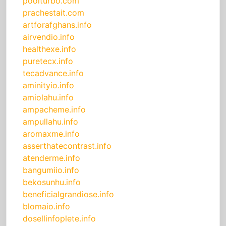
poolturbo.com
prachestait.com
artforafghans.info
airvendio.info
healthexe.info
puretecx.info
tecadvance.info
aminityio.info
amiolahu.info
ampacheme.info
ampullahu.info
aromaxme.info
asserthatecontrast.info
atenderme.info
bangumiio.info
bekosunhu.info
beneficialgrandiose.info
blomaio.info
dosellinfoplete.info