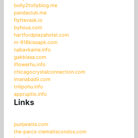
bolly2tollyblog.me
pandaclub.me
flyttevask.io
byhous.com
hartfordplazahotel.com
m-918kissapk.com
nabavkame.info
gakbiasa.com
iflowerhu.info
chicagocrystalconnection.com
imanabadii.com
trilipohu.info
appruptio.info
Links
punjwanis.com
the-parcs-clematiscondos.com