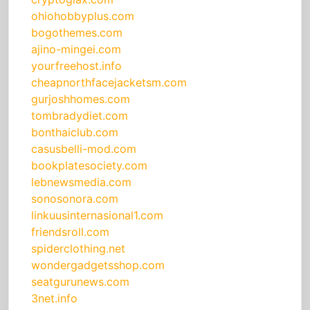
ohiohobbyplus.com
bogothemes.com
ajino-mingei.com
yourfreehost.info
cheapnorthfacejacketsm.com
gurjoshhomes.com
tombradydiet.com
bonthaiclub.com
casusbelli-mod.com
bookplatesociety.com
lebnewsmedia.com
sonosonora.com
linkuusinternasional1.com
friendsroll.com
spiderclothing.net
wondergadgetsshop.com
seatgurunews.com
3net.info