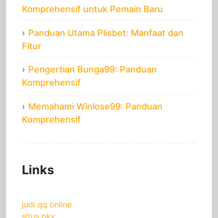
Komprehensif untuk Pemain Baru
Panduan Utama Plisbet: Manfaat dan
Fitur
Pengertian Bunga99: Panduan
Komprehensif
Memahami Winlose99: Panduan
Komprehensif
Links
judi qq online
situs pkv