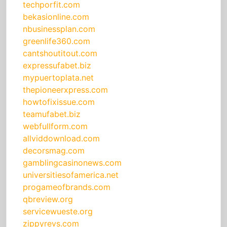
techporfit.com
bekasionline.com
nbusinessplan.com
greenlife360.com
cantshoutitout.com
expressufabet.biz
mypuertoplata.net
thepioneerxpress.com
howtofixissue.com
teamufabet.biz
webfullform.com
allviddownload.com
decorsmag.com
gamblingcasinonews.com
universitiesofamerica.net
progameofbrands.com
qbreview.org
servicewueste.org
zippyrevs.com