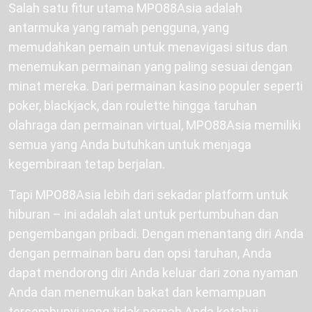
Salah satu fitur utama MPO88Asia adalah
antarmuka yang ramah pengguna, yang
memudahkan pemain untuk menavigasi situs dan
menemukan permainan yang paling sesuai dengan
minat mereka. Dari permainan kasino populer seperti
poker, blackjack, dan roulette hingga taruhan
olahraga dan permainan virtual, MPO88Asia memiliki
semua yang Anda butuhkan untuk menjaga
kegembiraan tetap berjalan.
Tapi MPO88Asia lebih dari sekadar platform untuk
hiburan – ini adalah alat untuk pertumbuhan dan
pengembangan pribadi. Dengan menantang diri Anda
dengan permainan baru dan opsi taruhan, Anda
dapat mendorong diri Anda keluar dari zona nyaman
Anda dan menemukan bakat dan kemampuan
tersembunyi yang tidak pernah Anda ketahui.