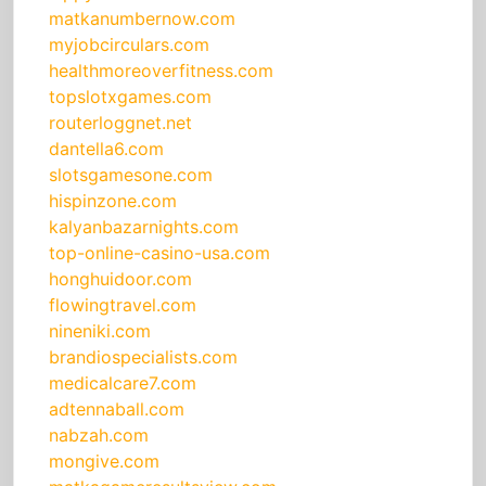
matkanumbernow.com
myjobcirculars.com
healthmoreoverfitness.com
topslotxgames.com
routerloggnet.net
dantella6.com
slotsgamesone.com
hispinzone.com
kalyanbazarnights.com
top-online-casino-usa.com
honghuidoor.com
flowingtravel.com
nineniki.com
brandiospecialists.com
medicalcare7.com
adtennaball.com
nabzah.com
mongive.com