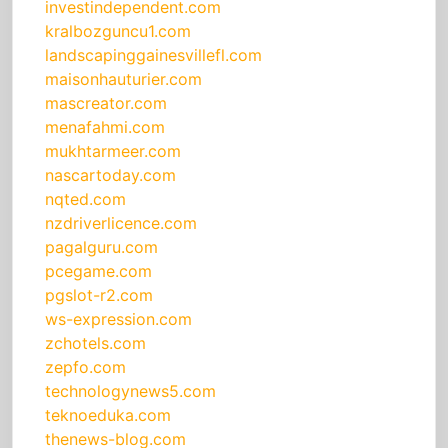
investindependent.com
kralbozguncu1.com
landscapinggainesvillefl.com
maisonhauturier.com
mascreator.com
menafahmi.com
mukhtarmeer.com
nascartoday.com
nqted.com
nzdriverlicence.com
pagalguru.com
pcegame.com
pgslot-r2.com
ws-expression.com
zchotels.com
zepfo.com
technologynews5.com
teknoeduka.com
thenews-blog.com