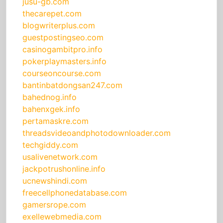
jusu-gb.com
thecarepet.com
blogwriterplus.com
guestpostingseo.com
casinogambitpro.info
pokerplaymasters.info
courseoncourse.com
bantinbatdongsan247.com
bahednog.info
bahenxgek.info
pertamaskre.com
threadsvideoandphotodownloader.com
techgiddy.com
usalivenetwork.com
jackpotrushonline.info
ucnewshindi.com
freecellphonedatabase.com
gamersrope.com
exellewebmedia.com