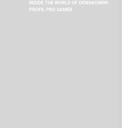
INSIDE THE WORLD OF DEWAKOIN99:
PROFIL PRO GAMER