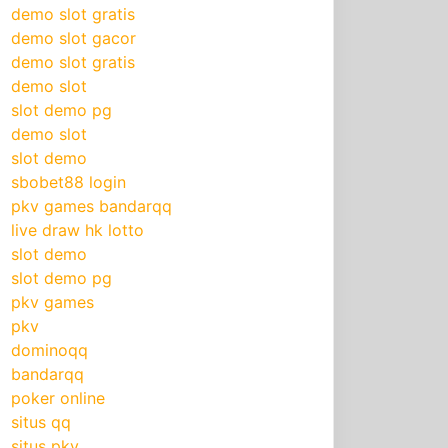
demo slot gratis
demo slot gacor
demo slot gratis
demo slot
slot demo pg
demo slot
slot demo
sbobet88 login
pkv games bandarqq
live draw hk lotto
slot demo
slot demo pg
pkv games
pkv
dominoqq
bandarqq
poker online
situs qq
situs pkv