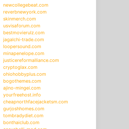
newcollegebeat.com
reverbnewyork.com
skinmerch.com
usvisaforum.com
bestmovierulz.com
jagalchi-trade.com
loopersound.com
minapenelope.com
justicereformalliance.com
cryptoglax.com
ohiohobbyplus.com
bogothemes.com
ajino-mingei.com
yourfreehost.info
cheapnorthfacejacketsm.com
gurjoshhomes.com
tombradydiet.com
bonthaiclub.com