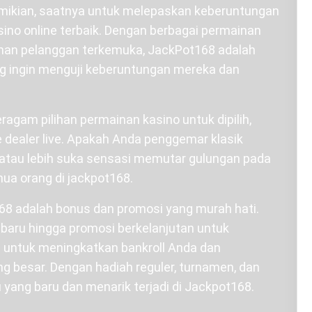
mikian, saatnya untuk melepaskan keberuntungan
no online terbaik. Dengan berbagai permainan
anan pelanggan terkemuka, JackPot168 adalah
ng ingin menguji keberuntungan mereka dan
gam pilihan permainan kasino untuk dipilih,
 dealer live. Apakah Anda penggemar klasik
te atau lebih suka sensasi memutar gulungan pada
mua orang di jackpot168.
168 adalah bonus dan promosi yang murah hati.
baru hingga promosi berkelanjutan untuk
g untuk meningkatkan bankroll Anda dan
 besar. Dengan hadiah reguler, turnamen, dan
 yang baru dan menarik terjadi di Jackpot168.