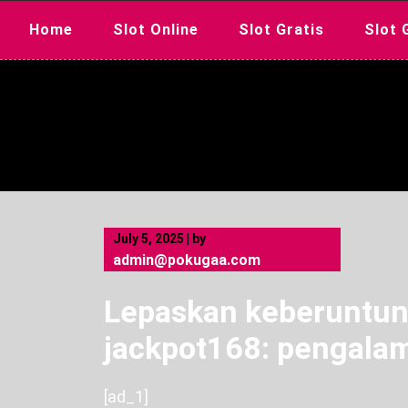
Skip
Home
Slot Online
Slot Gratis
Slot
to
content
July 5, 2025
|
by
admin@pokugaa.com
Lepaskan keberuntu
jackpot168: pengalam
[ad_1]