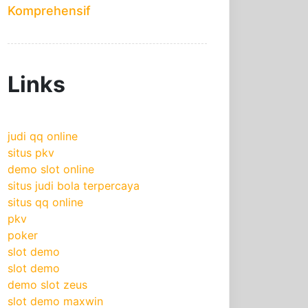
Komprehensif
Links
judi qq online
situs pkv
demo slot online
situs judi bola terpercaya
situs qq online
pkv
poker
slot demo
slot demo
demo slot zeus
slot demo maxwin