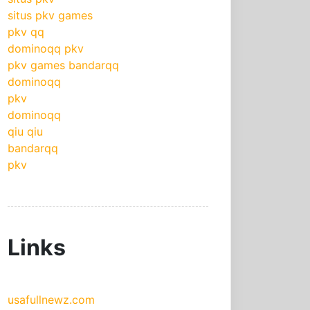
situs pkv games
pkv qq
dominoqq pkv
pkv games bandarqq
dominoqq
pkv
dominoqq
qiu qiu
bandarqq
pkv
Links
usafullnewz.com