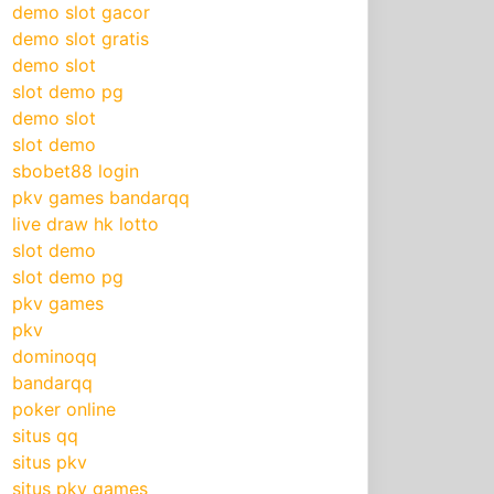
demo slot gacor
demo slot gratis
demo slot
slot demo pg
demo slot
slot demo
sbobet88 login
pkv games bandarqq
live draw hk lotto
slot demo
slot demo pg
pkv games
pkv
dominoqq
bandarqq
poker online
situs qq
situs pkv
situs pkv games