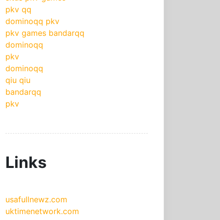
pkv qq
dominoqq pkv
pkv games bandarqq
dominoqq
pkv
dominoqq
qiu qiu
bandarqq
pkv
Links
usafullnewz.com
uktimenetwork.com