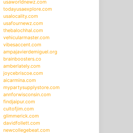
usaworldnewz.com
todayusaexplore.com
usalocality.com
usafournewz.com
thebalochhal.com
vehicularmaster.com
vibesaccent.com
ampajavierdemiguel.org
brainboosters.co
amberlately.com
joycebriscoe.com
aicarmina.com
mypartysupplystore.com
annforwisconsin.com
findjaipur.com
cultofjim.com
glimmerick.com
davidfollett.com
newcollegebeat.com