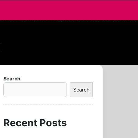
Search
Search
Recent Posts