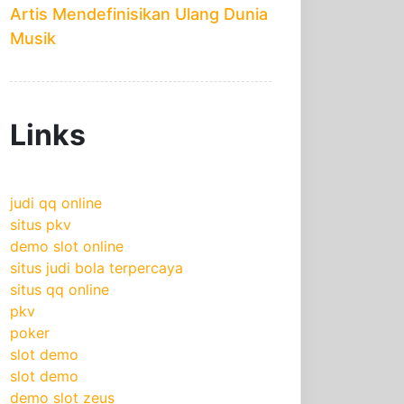
Artis Mendefinisikan Ulang Dunia
Musik
Links
judi qq online
situs pkv
demo slot online
situs judi bola terpercaya
situs qq online
pkv
poker
slot demo
slot demo
demo slot zeus