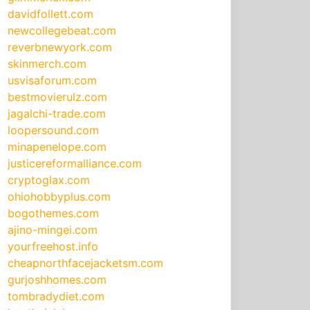
davidfollett.com
newcollegebeat.com
reverbnewyork.com
skinmerch.com
usvisaforum.com
bestmovierulz.com
jagalchi-trade.com
loopersound.com
minapenelope.com
justicereformalliance.com
cryptoglax.com
ohiohobbyplus.com
bogothemes.com
ajino-mingei.com
yourfreehost.info
cheapnorthfacejacketsm.com
gurjoshhomes.com
tombradydiet.com