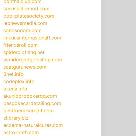
bonthaiclub.com
casusbelli-mod.com
bookplatesociety.com
lebnewsmedia.com
sonosonora.com
linkuusinternasional1.com
friendsroll.com
spiderclothing.net
wondergadgetsshop.com
seatgurunews.com
3net.info
codeplex.info
okena.info
akunidpropokerqq.com
bespokecardetailing.com
bestfriendscredit.com
elibrary.biz
eczema-naturalcures.com
astro-bath.com